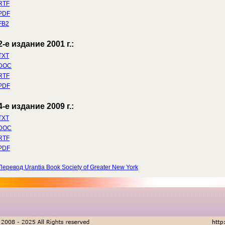
RTF
PDF
FB2
2-е издание 2001 г.:
TXT
DOC
RTF
PDF
4-е издание 2009 г.:
TXT
DOC
RTF
PDF
Перевод Urantia Book Society of Greater New York