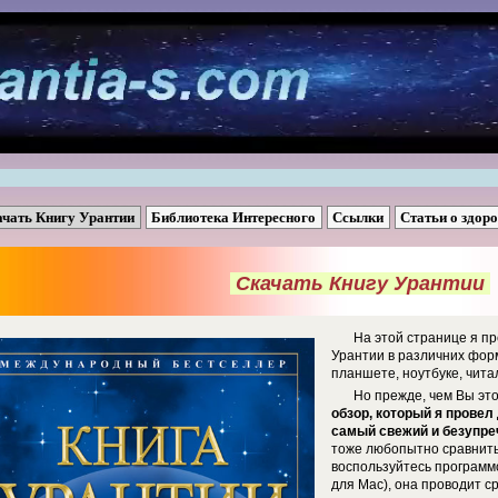
ачать Книгу Урантии
Библиотека Интересного
Ссылки
Статьи о здор
Скачать Книгу Урантии
На этой странице я пр
Урантии в различних фор
планшете, ноутбуке, читал
Но прежде, чем Вы эт
обзор, который я провел
самый свежий и безупре
тоже любопытно сравнить
воспользуйтесь программо
для Mac), она проводит с