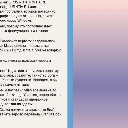
лы как SIR35.RU и URNTIA.RU
Правда, URNTIA.RU дает еще
ная программа, которой постоянно
рифта не для чтения. Но, похоже,
орм, кроме Windows.
го, потому что постоянно идет
асота формулировок и точность
ичалось от первого: разрешались
щик Мышления стал называться
ына и т.д. и т.п. Я уже не говорю о
о количества грамматических и
ресс! Издатели вернулись к первому
дручают, сравните: Таинство Бога –
 – Равные Существа. Вообщем, я был
удет самым лучшим.
-е. Я потратил уйму времени на то,
нятой в Фонде Урантия, переработал
олное и стандартизированное
айдете
только здесь
.
хема документа в закладке Вид),
качать версию перевода Urantia Book