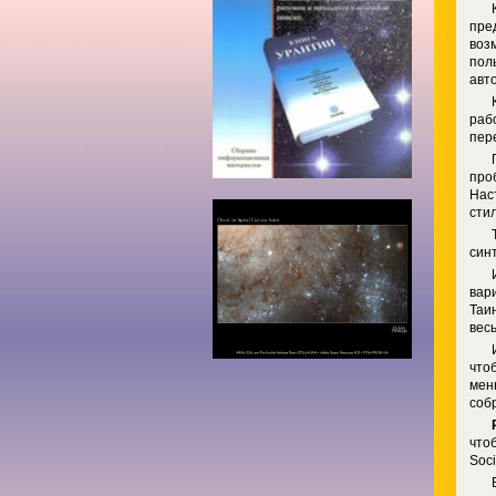
пре
воз
пол
авт
раб
пер
про
Нас
сти
син
вар
Таи
вес
что
мен
соб
что
Soci