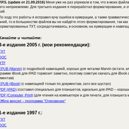
P.P.S. (update от 21.09.2016)
Меня уже не раз упрекали в том, что в моих файлах
 это неприемлемо. Для третьего издания я переработал форматирование, и эт
сий.
По ходу это работы я исправил кучу ошибок в нумерации, а также грамматичес
аний, то в большинстве файлов вы не найдёте этого форматирования, так ка
орматированных TXT, сосредотачиваясь, в основном, на нумерации и навигац
Качайте и читайте:
3-е издание 2005 г. (мои рекомендации):
TXT
DOC
RTF
EPUB (Marvin)
(c подробной навигацией, хорошо для читалки Marvin (кстати, кл
грамме iBook для iPAD тормозит заметно, поэтому советую скачать для iBook 
ументам)
EPUB (iBook)
(с навигацией только по документам, зато все шустро)
PDF (iPAD)
(составил специально для планшетов, идеально для iPAD – хорош
PDF (Computer, Print)
(для чтения на компьютере и для печати, для планшета
Offline версия – программа "Откровение"
1-е издание 1997 г.:
TXT
DOC