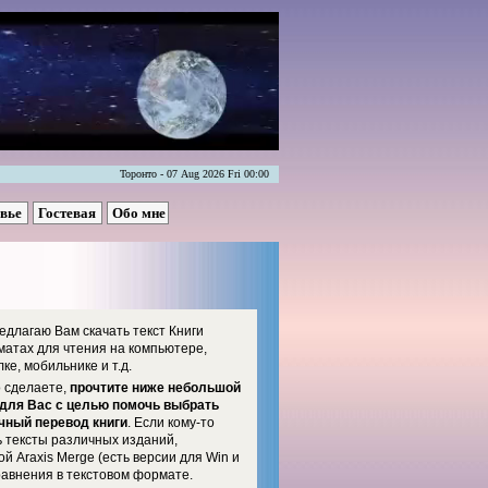
Торонто - 07 Aug 2026 Fri 00:00
овье
Гостевая
Обо мне
едлагаю Вам скачать текст Книги
матах для чтения на компьютере,
ке, мобильнике и т.д.
о сделаете,
прочтите ниже небольшой
 для Вас с целью помочь выбрать
чный перевод книги
. Если кому-то
 тексты различных изданий,
й Araxis Merge (есть версии для Win и
равнения в текстовом формате.