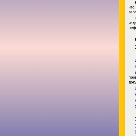
что
вер
изд
неф
про
док