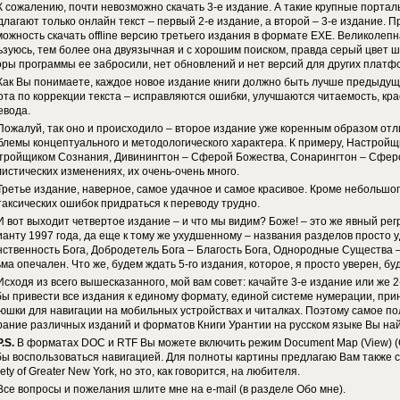
К сожалению, почти невозможно скачать 3-е издание. А такие крупные порта
длагают только онлайн текст – первый 2-е издание, а второй – 3-е издание. 
можность скачать offline версию третьего издания в формате EXE. Великолеп
ьзуюсь, тем более она двуязычная и с хорошим поиском, правда серый цвет ш
оры программы ее забросили, нет обновлений и нет версий для других платф
Как Вы понимаете, каждое новое издание книги должно быть лучше предыдуще
ота по коррекции текста – исправляются ошибки, улучшаются читаемость, кр
евода.
Пожалуй, так оно и происходило – второе издание уже коренным образом отл
блемы концептуального и методологического характера. К примеру, Настрой
тройщиком Сознания, Дивинингтон – Сферой Божества, Сонарингтон – Сферой С
листических изменениях, их очень-очень много.
Третье издание, наверное, самое удачное и самое красивое. Кроме небольшог
таксических ошибок придраться к переводу трудно.
И вот выходит четвертое издание – и что мы видим? Боже! – это же явный рег
ианту 1997 года, да еще к тому же ухудшенному – названия разделов просто у
нственность Бога, Добродетель Бога – Благость Бога, Однородные Существа
ьма опечален. Что же, будем ждать 5-го издания, которое, я просто уверен, б
Исходя из всего вышесказанного, мой вам совет: качайте 3-е издание или же 2
бы привести все издания к единому формату, единой системе нумерации, при
юшки для навигации на мобильных устройствах и читалках. Поэтому самое п
рание различных изданий и форматов Книги Урантии на русском языке Вы н
P.S.
В форматах DOC и RTF Вы можете включить режим Document Map (View) (С
бы воспользоваться навигацией. Для полноты картины предлагаю Вам также с
ety of Greater New York, но это, как говорится, на любителя.
Все вопросы и пожелания шлите мне на e-mail (в разделе Обо мне).