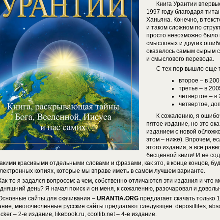
Книга Урантии впервые
1997 году благодаря тита
Ханьяна. Конечно, в текс
и таком сложном по струк
просто невозможно было 
смысловых и других ошибо
оказалось самым сырым с
и смыслового перевода.
С тех пор вышло еще 
второе – в 200
третье – в 200
четвертое – в 
четвертое, до
К сожалению, я ошибоч
пятое издание, но это ок
изданием с новой обложкой
этом – ниже). Впрочем, 
этого издания, я все рав
бесценной книги! И ее со
такими красивыми отдельными словами и фразами, как это, в конце концов, бу
электронных копиях, которые мы вправе иметь в самом лучшем варианте.
Как-то я задался вопросом: а чем, собственно отличаются эти издания и что 
одняшний день? Я начал поиск и он меня, к сожалению, разочаровал и доволь
Основные сайты для скачивания –
URANTIA.ORG
предлагает скачать только 1
ние, многочисленные русские сайты предлагают следующее: depositfiles, abso-lu
acker – 2-е издание, likebook.ru, coollib.net – 4-е издание.