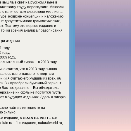
 вышла в свет на русском языке в
ническому труду переводчика Микаэля
те с количеством слов около миллиона
туре, новизне концепций и изложению,
не допустить много грамматических,
к. Поэтому это первое издание и
 точки зрения анализа правописания
три издания:
1 году,
5 году,
2009 году,
полнительный тираж – в 2013 году.
но считал, что в 2013 году вышло
азалось всего-навсего четвертым
 (и я считаю его худшим из всех, об
если Вы приобрели бумажный вариант
но Вас поздравляю – Вы обладатель
держание ни сколь не портится пусть
дет в будущих изданиях. Здесь я говорю
можно найти в интернете на
но сильно.
-е издание, а
URANTIA.INFO
– 4-е
te.ru – 1-е издание, naturalworld.ru,