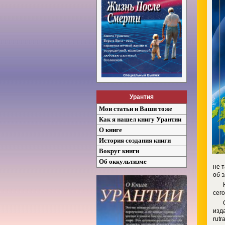
Урантия
Мои статьи и Ваши тоже
Как я нашел книгу Урантии
О книге
История создания книги
Вокруг книги
Об оккультизме
не 
об 
сег
изда
rutr