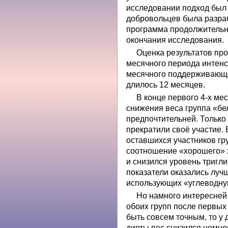
исследовании подход был
добровольцев была разра
программа продолжительно
окончания исследования.
Оценка результатов про
месячного периода интенс
месячного поддерживающе
длилось 12 месяцев.
В конце первого 4-х ме
снижения веса группа «бе
предпочтительней. Только 
прекратили своё участие.
оставшихся участников гру
соотношение «хорошего» 
и снизился уровень тригл
показатели оказались лучш
использующих «углеводную
Но намного интересней 
обоих групп после первых
быть совсем точным, то у
диеты вес снизился немно