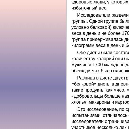
здоровые люди, у которых
избыточный вес.
Исследователи раздели
группы. Одной группе был
условно белковой) включа
веса в день и не более 17
группа придерживалась ди
килограмм веса в день и б
Обе диеты были составл
количеству калорий они б
мужчин и 1700 ккал/день 
обеих диетах было одина
Разница в диете двух гр
«белковой» диеты в дневн
такие продукты как мясо, 
- добровольцы больше наж
хлопья, макароны и карто
Это исследование, по 
испытаниями, отличалось
исследователи ограничива
участников несколько лек