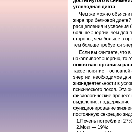
достигнутого в снижени
углеводная диета
.
Чем же можно объяснит
жира при белковой диете? 
расщепления и усвоения б
больше энергии, чем для 
стороны, чем больше в о
тем больше требуется энер
Если вы считаете, что 
накапливает энергию, то э
покоя ваш организм рас
такое понятие – основной
энергии, необходимое дл
жизнедеятельности в усло
психического покоя. Эта э
физиологические процесс
выделение, поддержание 
функционирование жизнен
постоянную секрецию энд
Печень потребляет 27%
Мозг — 19%;