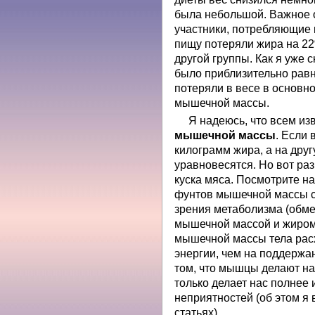
была небольшой. Важное о
участники, потребляющие
пищу потеряли жира на 2
другой группы. Как я уже 
было приблизительно равн
потеряли в весе в основно
мышечной массы.
Я надеюсь, что всем из
мышечной массы
. Если
килограмм жира, а на дру
уравновесятся. Но вот раз
куска мяса. Посмотрите н
фунтов мышечной массы с 
зрения метаболизма (обм
мышечной массой и жиром
мышечной массы тела рас
энергии, чем на поддержа
том, что мышцы делают на
только делает нас полнее
неприятностей (об этом я
статьях).