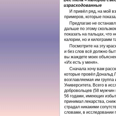
израсходованные
И привёл ряд, на мой в
примеров, которые показал
Предлагаю не останавли
дальше по этому скользко
показать на пальцах, что 
калории, но и килограмм т
Посмотрите на эту красн
и без слов всё должно быт
вы жаждете моих объяснени
«Их есть у меня».
Сначала хочу вам расск
которые провёл Дональд Л
возглавляемая им группа 
Университета. Всего в ис
добровольцев (58 мужчин 
56 годами, имеющих избыто
принимал лекарства, сниж
страдал никакими сопутс
словами, в исследовании 