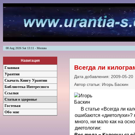
08 Aug 2026 Sat 13:11 - Москва
Навигация
Всегда ли килогр
Главная
Урантия
Дата добавления: 2009-05-20
Скачать Книгу Урантии
Автор статьи: Игорь Баскин
Библиотека Интересного
Ссылки
Статьи о здоровье
Гостевая
В статье «Всегда ли ка
Обо мне
ошибаются «диетолухи»? я
много, ни мало как на ос
диетологии:
Вес тела = Калории съе