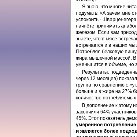
Я знаю, что многие чит
подумать: «А зачем мне с
успокоить - Шварценегерам
начнёте принимать анабол
железом. Если вам приход
знаете, что в мясе встреч
встречается и в наших мыш
Потребляя белковую пищу
жира мышечной массой. В
уменьшится в объеме, но з
Результаты, подведенны
через 12 месяцев) показа
группа по сравнению с «у
больше и в жире на 27% б
количестве потребляемых 
В дополнение к этому и
закончили 64% участников,
45%. Этот показатель демо
умеренное потребление
и является более подхо