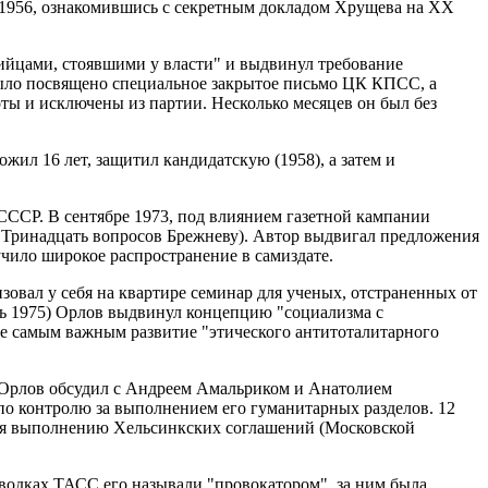
в 1956, ознакомившись с секретным докладом Хрущева на ХХ
ийцами, стоявшими у власти" и выдвинул требование
было посвящено специальное закрытое письмо ЦК КПСС, а
оты и исключены из партии. Несколько месяцев он был без
ил 16 лет, защитил кандидатскую (1958), а затем и
СССР. В сентябре 1973, под влиянием газетной кампании
м Тринадцать вопросов Брежневу). Автор выдвигал предложения
учило широкое распространение в самиздате.
изовал у себя на квартире семинар для ученых, отстраненных от
рь 1975) Орлов выдвинул концепцию "социализма с
пе самым важным развитие "этического антитоталитарного
) Орлов обсудил с Андреем Амальриком и Анатолием
по контролю за выполнением его гуманитарных разделов. 12
вия выполнению Хельсинкских соглашений (Московской
сводках ТАСС его называли "провокатором", за ним была