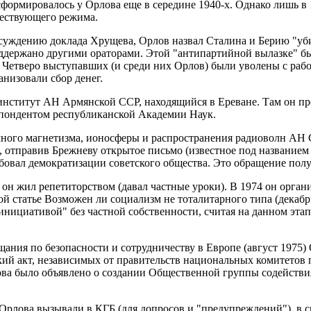
сформировалось у Орлова еще в середине 1940-х. Однако лишь 
ществующего режима.
бсуждению доклада Хрущева, Орлов назвал Сталина и Берию "уб
оддержано другими ораторами. Этой "антипартийной вылазке" 
е. Четверо выступавших (и среди них Орлов) были уволены с раб
низовали сбор денег.
нститут АН Армянской ССР, находящийся в Ереване. Там он прож
еспондентом республиканской Академии Наук.
емного магнетизма, ионосферы и распространения радиоволн АН 
, отправив Брежневу открытое письмо (известное под название
ебовал демократизации советского общества. Это обращение пол
 он жил репетиторством (давал частные уроки). В 1974 он орган
ой статье Возможен ли социализм не тоталитарного типа (декаб
инициативой" без частной собственности, считая на данном эта
ания по безопасности и сотрудничеству в Европе (август 1975
ий акт, независимых от правительств национальных комитетов 
рова было объявлено о создании Общественной группы содейст
 Орлова вызывали в КГБ (для допросов и "предупреждений"), в 