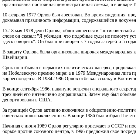
организована постоянная демонстративная слежка, а в январе 1
10 февраля 1977 Орлов был арестован. Во время следствия, пр
доказывал правдивость информации, содержавшейся в докуме
15-18 мая 1978 дело Орлова, обвинявшегося в "антисоветской 
слове он сказал: "Я убежден, что подобные суды не помогут у
здесь говорить". Он был приговорен к 7 годам лагерей и 5 год
В защиту Орлова была организована широкая международная 
Швейцарии.
Срок он отбывал в пермских политических лагерях, продолжал
на Нобелевскую премию мира; а в 1979 Международная лига пр
корреспондента. В 1984-1986 Орлов отбывал ссылку в Восточ
В конце сентября 1986, накануне встречи генерального секре
трех дней его интенсивно допрашивали. Затем ему был объявл
депортировали в США.
За границей Орлов активно включился в общественно-политиче
советских политзаключенных. В конце 1986 был избран Поче
Начиная с июня 1989 Орлов регулярно приезжает в СССР и пост
борьбе против союзного центра, в 1996 предложил свое посред