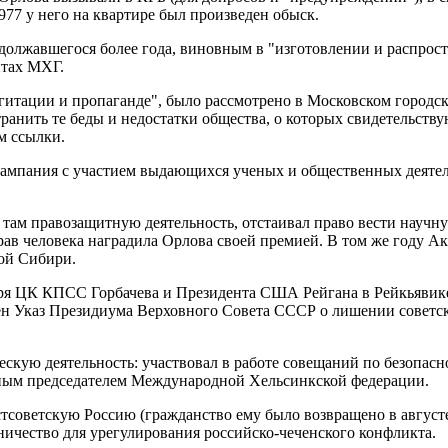
977 у него на квартире был произведен обыск.
одолжавшегося более года, виновным в "изготовлении и распрос
нтах МХГ.
агитации и пропаганде", было рассмотрено в Московском городск
странить те беды и недостатки общества, о которых свидетельст
ам ссылки.
кампания с участием выдающихся ученых и общественных деяте
 там правозащитную деятельность, отстаивал право вести науч
ав человека наградила Орлова своей премией. В том же году А
ной Сибири.
таря ЦК КПСС Горбачева и Президента США Рейгана в Рейкьявике
ен Указ Президиума Верховного Совета СССР о лишении советско
скую деятельность: участвовал в работе совещаний по безопасн
тным председателем Международной Хельсинкской федерации.
советскую Россию (гражданство ему было возвращено в августе 
ничество для урегулирования российско-чеченского конфликта.