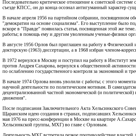
Последовательно критическое отношение к советской системе 
съезде КПСС, он до конца осознал антигуманный характер су
В начале апреля 1956 на партийном собрании, посвященном о
"демократии на основе социализма". Его выступление было п
вскоре в "Правде" появилась статья, посвященная этой же тем
работы; в помощь ему и другим уволенным ученые-физики орга
В августе 1956 Орлов был приглашен на работу в Физический и
докторскую (1963) диссертации, а в 1968 избран членом-корр
В 1972 вернулся в Москву и поступил на работу в Институт з
против Андрея Сахарова, вернулся к общественной активности
по ослаблению государственного контроля за экономикой и тр
В начале 1974 Орлова вновь уволили с работы; с этого момента
научной деятельности по политическим мотивам. В самиздатск
децентрализованной частной экономической (и политической) 
движения".
После подписания Заключительного Акта Хельсинкского Совещ
Щаранским идею создания в странах, подписавших Хельсинкск
мая 1976 на пресс-конференции в Москве на квартире А.Саха
Хельсинкской группы, МХГ) во главе с Орловым.
Деятельность МХГ встретила резкое противодействие властей.