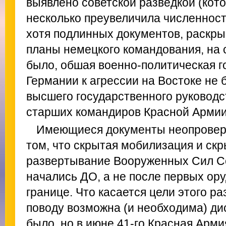
выявлено советской разведкой (котор
несколько преувеличила численност
хотя подлинных документов, раскр
планы немецкого командования, на 
было, обшая военно-политическая г
Германии к агрессии на Востоке не 
высшего государственного руководс
старших командиров Красной Армии
Имеющиеся документы неопровер
том, что скрытая мобилизация и ск
развертывание Вооруженных Сил С
начались ДО, а не после первых ор
границе. Что касается цели этого ра
поводу возможна (и необходима) дис
было, но в июне 41-го Красная Арми