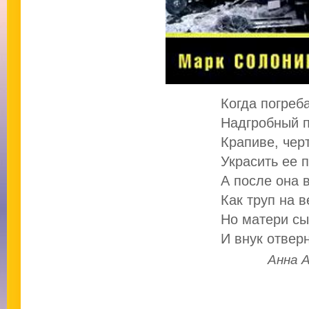
Когда погреб
Надгробный п
Крапиве, чер
Украсить ее п
А после она 
Как труп на 
Но матери сы
И внук отверн
Анна 