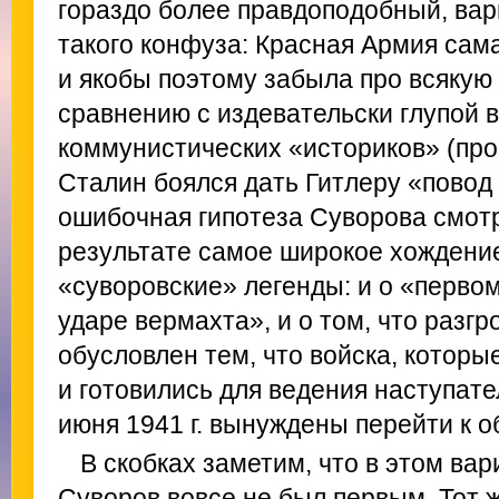
гораздо более правдоподобный, ва
такого конфуза: Красная Армия сам
и якобы поэтому забыла про всякую
сравнению с издевательски глупой 
коммунистических «историков» (про 
Сталин боялся дать Гитлеру «повод
ошибочная гипотеза Суворова смотр
результате самое широкое хождени
«суворовские» легенды: и о «перв
ударе вермахта», и о том, что разг
обусловлен тем, что войска, которы
и готовились для ведения наступат
июня 1941 г. вынуждены перейти к о
В скобках заметим, что в этом ва
Суворов вовсе не был первым. Тот 