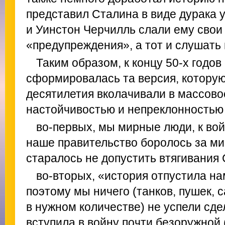
представил Сталина в виде дурака 
и Уинстон Черчилль слали ему сво
«предупреждения», а тот и слушать н
Таким образом, к концу 50-х годов
сформировалась та версия, котору
десятилетия вколачивали в массово
настойчивостью и непреклонностью 
во-первых, мы мирные люди, к вой
наше правительство боролось за ми
старалось не допустить втягивания
во-вторых, «история отпустила н
поэтому мы ничего (танков, пушек, 
в нужном количестве) не успели сде
вступила в войну почти безоружной 