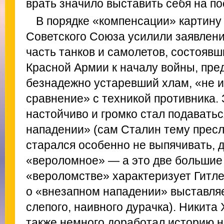
врать значило выставить себя на п
В порядке «компенсации» картину
Советского Союза усилили заявлени
часть танков и самолетов, состояв
Красной Армии к началу войны, пре
безнадежно устаревший хлам, «не и
сравнение» с техникой противника.
настойчиво и громко стал подаватьс
нападении» (сам Сталин тему прес
старался особенно не выпячивать, д
«вероломное» — а это две большие 
«вероломстве» характеризует Гитлер
о «внезапном нападении» выставляе
слепого, наивного дурачка). Никита 
также немного доработал историю н