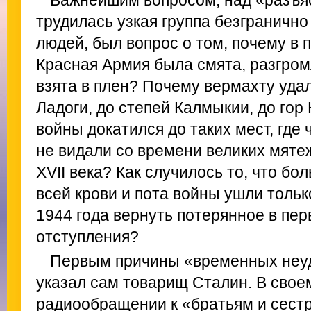
трудилась узкая группа безграничн
людей, был вопрос о том, почему в
Красная Армия была смята, разгро
взята в плен? Почему вермахту уда
Ладоги, до степей Калмыкии, до гор
войны докатился до таких мест, где
не видали со времени великих мяте
XVII века? Как случилось то, что бо
всей крови и пота войны ушли только
1944 года вернуть потерянное в пе
отступления?
Первым причины «временных неу
указал сам товарищ Сталин. В сво
радиообращении к «братьям и сестра