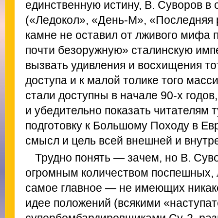
единственную истину, В. Суворов в 
(«Ледокол», «День-М», «Последняя 
камне не оставил от лживого мифа 
почти безоружную» сталинскую имп
вызвать удивления и восхищения тот
доступа и к малой толике того масс
стали доступны в начале 90-х годов
и убедительно показать читателям 
подготовку к Большому Походу в Евр
смысл и цель всей внешней и внутр
Трудно понять — зачем, но В. Сув
огромным количеством поспешных,
самое главное — не имеющих никак
идее положений (всякими «наступа
супербомбардировщиками Су-2, ра