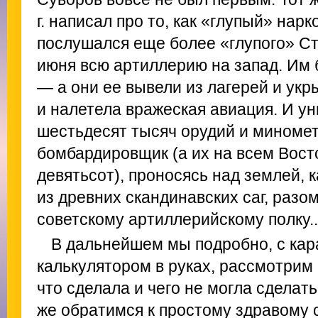
г. написал про то, как «глупый» на
послушался еще более «глупого» Ст
июня всю артиллерию на запад. Им
— а они ее вывели из лагерей и укр
и налетела вражеская авиация. И ун
шестьдесят тысяч орудий и миноме
бомбардировщик (а их на всем Вос
девятьсот), проносясь над землей, 
из древних скандинавских саг, разо
советскому артиллерийскому полку..
В дальнейшем мы подробно, с ка
калькулятором в руках, рассмотрим 
что сделала и чего не могла сделат
же обратимся к простому здравому 