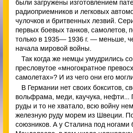
были загружены изготовлением пат
радиоприемников и легковых автом
чулочков и бритвенных лезвий. Сер
первых боевых танков, самолетов, 
только в 1935— 1936 г. — меньше, ч
начала мировой войны.
Так когда же немцы умудрились со
пресловутое «многократное превосх
самолетах»? И из чего они его могл
В Германии нет своих бокситов, св
вольфрама, меди, каучука, нефти...
руды и то не хватало, всю войну не
железную руду морем из Швеции. П
союзников. А у Сталина под ногами 