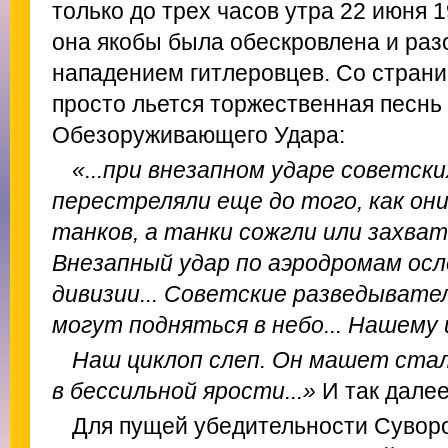
только до трех часов утра 22 июня 
она якобы была обескровлена и ра
нападением гитлеровцев. Со страни
просто льется торжественная песнь
Обезоруживающего Удара:
«...при внезапном ударе советск
перестреляли еще до того, как они
танков, а танки сожгли или захвати
Внезапный удар по аэродромам ос
дивизии... Советские разведыват
могут подняться в небо... Нашему 
Наш циклоп слеп. Он машет ста
в бессильной ярости...»
И так далее
Для пущей убедительности Суворо