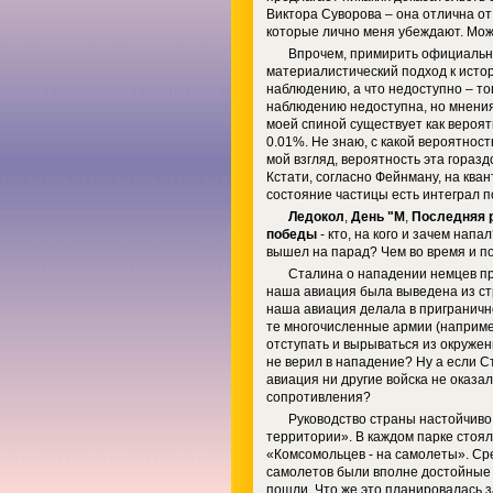
Виктора Суворова – она отлична о
которые лично меня убеждают. Може
Впрочем, примирить официальну
материалистический подход к истор
наблюдению, а что недоступно – то
наблюдению недоступна, но мнения
моей спиной существует как вероят
0.01%. Не знаю, с какой вероятност
мой взгляд, вероятность эта гораз
Кстати, согласно Фейнману, на ква
состояние частицы есть интеграл 
Ледокол
,
День "М
,
Последняя 
победы
- кто, на кого и зачем напа
вышел на парад? Чем во время и 
Сталина о нападении немцев пр
наша авиация была выведена из ст
наша авиация делала в приграничн
те многочисленные армии (наприме
отступать и вырываться из окружен
не верил в нападение? Ну а если С
авиация ни другие войска не оказа
сопротивления?
Руководство страны настойчиво 
территории». В каждом парке стоя
«Комсомольцев - на самолеты». Ср
самолетов были вполне достойные 
пошли. Что же это планировалась з