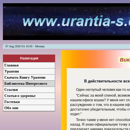
07 Aug 2026 Fri 16:05 - Москва
Навигация
Вик
Главная
Урантия
Скачать Книгу Урантии
В действительности все
Библиотека Интересного
Ссылки
Один неглупый человек как-то н
Статьи о здоровье
"Сейчас за моей спиной, возможн
нашем офисе кошка? У меня нет сп
Гостевая
рассуждение о том, что в нашем оф
Обо мне
достаточно убедительным, чтобы сч
ходит."
Точно также у меня нет способо
назад. Я знаю официальную точку з
предлагает никаких доказательств 