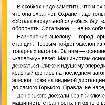
В скобках надо заметить, что и ох
что она охраняет. Охране надо толь
«Устава караульной службы»: бдите
оборонять. Остальное — не их соба
Назначение эшелону — город Горь
станция. Первым пойдет эшелон из 
товарных вагонов. За ним — основно
«капельку» везет. Машинистам основ
держаться ближе к идущему впереди
красный фонарь на последнем ваго
эшелон, тоже на видимой дистанции.
до самого Горького. Правда, не насе
До Горького доехали без приключе
машинисты странность: ни одного в