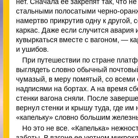
нет. Сначала ее закрепят так, что н
стальными полосатыми черно-ора
намертво прикрутив одну к другой, 
каркас. Даже если случится авария 
кувыркаться вместе с вагоном, — ка
и ушибов.
При путешествии по стране платф
выглядеть словно обычный почтовый 
чумазый, в меру помятый, со всем
надписями на бортах. А на время с
стенки вагона сняли. После заверш
вернул стенки и крышу туда, где им
«капельку» словно большим железн
Но это не все. «Капелька» нежнос
заботы. В вагоне ее уютном микрок