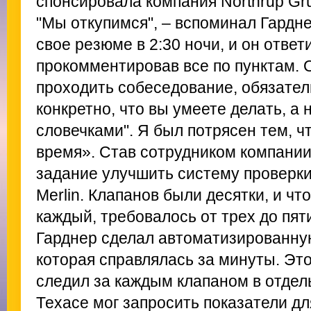
спонсировала компания Northrup Gr
"Мы откупимся", – вспоминал Гардне
свое резюме в 2:30 ночи, и он ответ
прокомментировав все по пунктам. О
проходить собеседование, обязател
конкретно, что вы умеете делать, а
словечками". Я был потрясен тем, ч
время». Став сотрудником компании
задание улучшить систему проверки
Merlin. Клапанов были десятки, и ч
каждый, требовалось от трех до пят
Гарднер сделал автоматизированну
которая справлялась за минуты. Эт
следил за каждым клапаном в отдель
Техасе мог запросить показатели дл