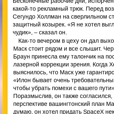
Бесконечные рабочие дни, испорчен
какой-то рекламный трюк. Перед во
Сегундо Холлман на сверлильном ст
защитный козырек. «Я не хотел выгл
чудик», – сказал он.
Как-то вечером в цеху он дал выхо
Маск стоит рядом и все слышит. Чер
Браун принесла ему талончик на по
лазерной коррекции зрения. Когда Х
выяснилось, что Маск уже гарантир
«Илон бывает очень требовательным
чтобы убрать помехи с вашего пути»
Поразмыслив, он также согласился, 
перспективе вашингтонский план Ма
думаю, он хотел придать SpaceX не