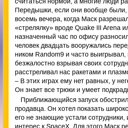
считаться нормой, а многие люди р
Передышки, если они вообще были, 
восемь вечера, когда Маск разрешал
«стрелялку» вроде Quake III Arena ил
назначенный час по офису разносил
человек двадцать вооружались пере
ником Random9 и часто выигрывал, 
безжалостно взрывая своих сотрудн
расстреливал нас ракетами и плазм
– В этих играх ему нет равных, у н
Он знает все трюки и умеет подкра
Приближающийся запуск обострил
продавца. Он хотел показать широко
его не знающие устали сотрудники, 
интерес к SpaceX. Для этого Маск р