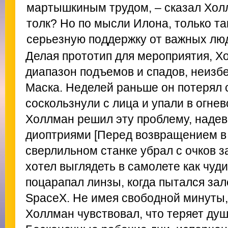
мартышкиным трудом, – сказал Холл
толк? Но по мысли Илона, только т
серьезную поддержку от важных люд
Делая прототип для мероприятия, Х
диапазон подъемов и спадов, неизб
Маска. Неделей раньше он потерял с
соскользнули с лица и упали в огнев
Холлман решил эту проблему, надев
диоптриями [Перед возвращением в
сверлильном станке убрал с очков 
хотел выглядеть в самолете как чудик
поцарапал линзы, когда пытался зал
SpaceX. Не имея свободной минуты,
Холлман чувствовал, что теряет ду