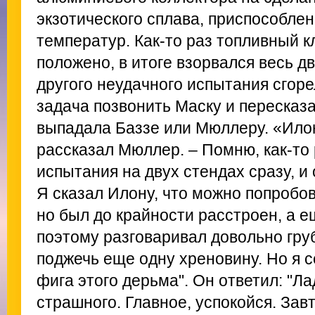
экзотического сплава, приспособле
температур. Как-то раз топливный к
положено, в итоге взорвался весь дв
другого неудачного испытания сгоре
задача позвонить Маску и пересказ
выпадала Баззе или Мюллеру. «Илон
рассказал Мюллер. – Помню, как-то 
испытания на двух стендах сразу, и
Я сказал Илону, что можно попробов
но был до крайности расстроен, а е
поэтому разговаривал довольно гру
поджечь еще одну хреновину. Но я с
фига этого дерьма". Он ответил: "Ла
страшного. Главное, успокойся. Зав