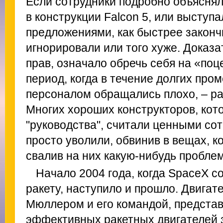
Если сотрудники подробно объяснял
в конструкции Falcon 5, или выступ
предложениями, как быстрее закончи
игнорировали или того хуже. Доказат
прав, означало обречь себя на «поц
период, когда в течение долгих про
персоналом обращались плохо, – ра
Многих хороших конструкторов, кот
"руководства", считали ценными со
просто уволили, обвинив в вещах, к
свалив на них какую-нибудь пробле
Начало 2004 года, когда SpaceX с
ракету, наступило и прошло. Двигат
Мюллером и его командой, предста
эффективных ракетных двигателей з