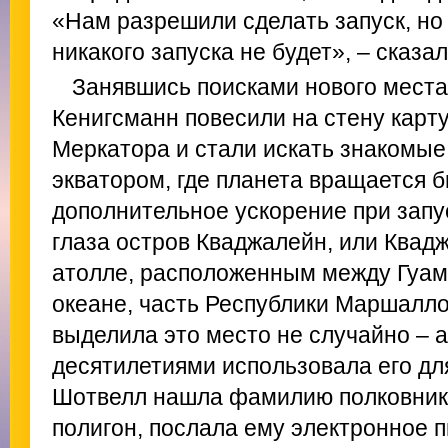
«Нам разрешили сделать запуск, но 
никакого запуска не будет», – сказа
Занявшись поисками нового места
Кенигсманн повесили на стену карт
Меркатора и стали искать знакомые
экватором, где планета вращается б
дополнительное ускорение при запу
глаза остров Кваджалейн, или Квадж
атолле, расположенным между Гуам
океане, часть Республики Маршалл
выделила это место не случайно –
десятилетиями использовала его дл
Шотвелл нашла фамилию полковника
полигон, послала ему электронное п