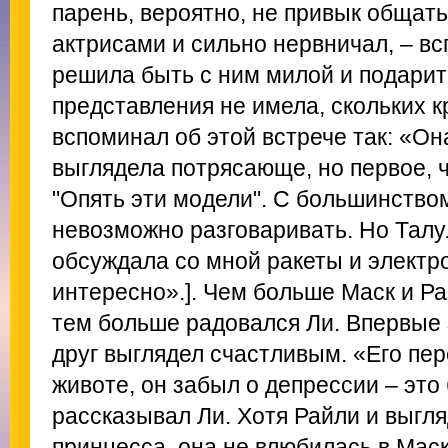
парень, вероятно, не привык общат
актрисами и сильно нервничал, – вс
решила быть с ним милой и подарит
представления не имела, скольких к
вспоминал об этой встрече так: «О
выглядела потрясающе, но первое, ч
"Опять эти модели". С большинство
невозможно разговаривать. Но Талу
обсуждала со мной ракеты и электр
интересно».]. Чем больше Маск и Р
тем больше радовался Ли. Впервые 
друг выглядел счастливым. «Его пер
животе, он забыл о депрессии – это
рассказывал Ли. Хотя Райли и выгля
принцесса, она не влюбилась в Маск