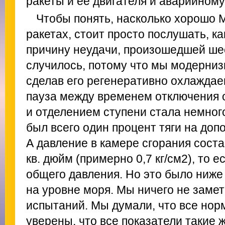
ракеты и ее двигателя и аварийном
Чтобы понять, насколько хорошо 
ракетах, стоит просто послушать, ка
причину неудачи, произошедшей шес
случилось, потому что мы модернизи
сделав его регенеративно охлаждае
пауза между временем отключения 
и отделением ступени стала немног
был всего один процент тяги на доп
А давление в камере сгорания соста
кв. дюйм (примерно 0,7 кг/см
2
), то 
общего давления. Но это было ниж
на уровне моря. Мы ничего не заме
испытаний. Мы думали, что все но
уверены, что все показатели такие ж