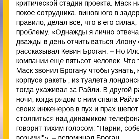
критической стадии проекта. Маск н
покое сотрудника, виновного в задер
правило, делал все, что в его сила
проблему. «Однажды я лично отвеча
дважды в день отчитываться Илону 
рассказывал Кевин Броган. – Нo Ило
компании еще пятьсот человек. Что
Маск звонил Брогану чтобы узнать, 
корпусе ракеты, из туалета лондонск
тогда ухаживал за Райли. В другой 
ночи, когда рядом с ним спала Райл
своих инженеров в пух и прах шепо
столпиться над динамиком телефона
говорит тихим голосом: "Парни, соб
возьми!"», – вспоминал Броган.