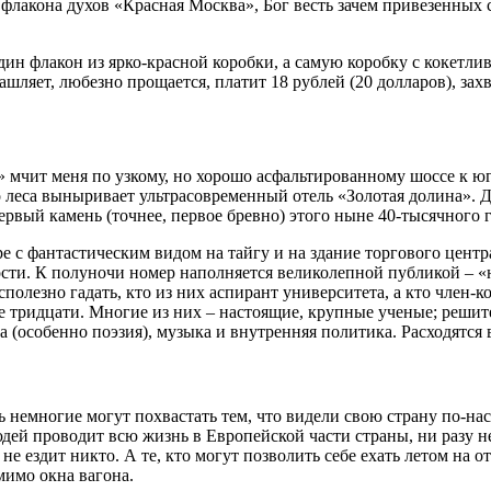
флакона духов «Красная Москва», Бог весть зачем привезенных с
один флакон из ярко-красной коробки, а самую коробку с кокетл
ляет, любезно прощается, платит 18 рублей (20 долларов), захв
а» мчит меня по узкому, но хорошо асфальтированному шоссе к ю
го леса выныривает ультрасовременный отель «Золотая долина». 
вый камень (точнее, первое бревно) этого ныне 40-тысячного г
ре с фантастическим видом на тайгу и на здание торгового цент
гости. К полуночи номер наполняется великолепной публикой – 
сполезно гадать, кто из них аспирант университета, а кто член-
 тридцати. Многие из них – настоящие, крупные ученые; решит
а (особенно поэзия), музыка и внутренняя политика. Расходятся в
 немногие могут похвастать тем, что видели свою страну по-н
дей проводит всю жизнь в Европейской части страны, ни разу н
е ездит никто. А те, кто могут позволить себе ехать летом на 
мимо окна вагона.