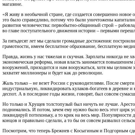
магазине.
«Я живу в необычной стране, где создается совершенно новое 
это было справедливо, потому что были уничтожены капиталис
развития человечества: первобытно-общинный строй – рабовлад
во главе поступательного движения истории – первыми перешл
За пятьдесят лет мы сделали громадные достижения: построил
грамотности, имеем бесплатное образование, бесплатную меди
Правда, жизнь у нас тяжелая и скучная. Зарплаты никогда не хв
экономическая реформа, новая власть занимается повышением ж
вооружений, приходится и нам вооружаться, хотя мы целиком з
захватят миллионеры и будет как до революции.
Жаль только – не везет России с руководителями. После смерти
индустриальную, ликвидировать кулаков-богатеев в деревне и 
деспот. А в последние годы жизни, говорят, был совсем сумасш
Но только и Хрущев толстопузый был ничуть не лучше. Арестов
поднимались. И потом, зачем ему нужно было весь этот цирк ус
ликвидируй потихоньку, а то крик на весь мир. Популярности д
концов и правильно сделали, а то бы он совсем развалил сельск
Посмотрим, что теперь Брежнев с Косыгиным и Подгорным сдела