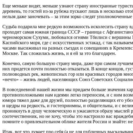
Еще меньше видят, меньше узнают страну иностранные туристы
деревень, то гостей из-за рубежа пускают лишь в несколько о
нельзя даже заночевать – за этим зорко следят уполномоченны
Судьба подарила мне редкую возможность исколесить страну в
проходит самая южная граница СССР – граница с Афганистаном
черноморском Сухуми, любовался огнями Тбилиси с вершины М
Каспийского моря, где с искусственных эстакад, с так назыв
часами высиживал на разных съездах и совещаниях в Кремлевск
Москве. Так сложилась жизнь, и я ей за это благодарен.
Конечно, самую большую страну мира, даже при самом лучшем 
них придется почти полностью отказаться. В конце концов, гус
полноводных рек, живописных гор или красивых городов много 
«нечто» – жизнь людей, населяющих Союз Советских Социали
В повседневной нашей жизни мы придаем больше значения хара
противоположными нам идеями легко переносим, и с ним возм
юмора тяжел даже для друзей, полностью разделяющих его убе
и щедры на редкость, и гостеприимны, и общительны, и с вел
проникнуть в душу человеческую и ужасаются образу мыслей ря
соотечественник, но не хочу, чтобы это настроило вас враждеб
помните о привлекательном облике жителя России и знайте: не
Итак, вот что думает про себя (а не для публичных высказыва