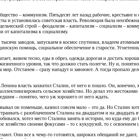
общество – коммунизм. Пятьдесят лет назад рабочие, крестьяне
ты и установилась советская власть. Революция была неизбежн
ельческий строй – феодализм – капитализм – социализм – комму
и от капитализма к социализму.
и тысячи заводов, запускаем в космос спутники, владеем атомн
цинскую помощь, социальное обеспечение в старости. Угнетенны
атает, живем тесно, еды в обрез, одежда дорогая и достать хоро
изненного уровня, так что должно стать полегче. Ну и, понятно
а мир. Отстанем – сразу нападут и завоюют. А тогда пропало де
 Ленина власть захватил Сталин, от него и пошло. Он, конечно, 
коллективизировать сельское хозяйство. Но делал это жестокими
едшим – понятно, чего уж хорошего от него ждать.
ывал он поменьше, казнил совсем мало – это да. Но Сталин хоть
траивать с разоблачением Сталина на двадцатом и на двадцать в
обивался, хотел место Сталина занять в истории, но куда ему д
ое хозяйство своими фокусами – то с кукурузой, то с освоением 
ют. Они все к чему-то готовятся, широких обещаний не дают, я