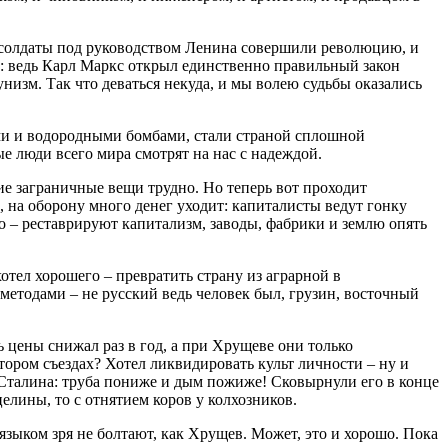
 и солдаты под руководством Ленина совершили революцию, и
а: ведь Карл Маркс открыл единственно правильный закон
низм. Так что деваться некуда, и мы волею судьбы оказались
ыми и водородными бомбами, стали страной сплошной
е люди всего мира смотрят на нас с надеждой.
шие заграничные вещи трудно. Но теперь вот проходит
, на оборону много денег уходит: капиталисты ведут гонку
ло – реставрируют капитализм, заводы, фабрики и землю опять
хотел хорошего – превратить страну из аграрной в
 методами – не русский ведь человек был, грузин, восточный
 цены снижал раз в год, а при Хрущеве они только
тором съездах? Хотел ликвидировать культ личности – ну и
о Сталина: труба пониже и дым пожиже! Сковырнули его в конце
целины, то с отнятием коров у колхозников.
зыком зря не болтают, как Хрущев. Может, это и хорошо. Пока