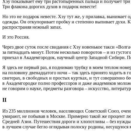
Хэу показывает ему три растопыренных пальца и получает три 
Три флакона дорогих духов в подарок невесте!
Но это не подарок невесте. Хэу тут же, у прилавка, вынимает 
одежды. Он откупоривает пробку и степенно выпивает духи. Каш
распространяя нежный запах.
И это Россия.
Через двое суток после свидания с Хэу новенькое такси «Волг
за пятнадцать минут. Потом несколько поворотов – и из густо
приехал в Академгородок, научный центр Западной Сибири. Пер
Я здесь не первый раз, я поднимаю трубку в моем теплом номе
на половину двенадцатого ночи – так здесь принято ходить в 
свитерах, в свободных и простых куртках, и тут совершенно бе
в Академгородке полно профессоров и даже академиков моложе
не говорим о науке, предметы разговора – искусство, литератур
II
Из 235 миллионов человек, населяющих Советский Союз, очень
умирают, не побывав в Москве. Примерно такой же процент лю
Средней Азии. Путешествия дороги и хлопотливы – без нужды н
в лучшем случае бегло оглядывая полоску родины, несущуюся 