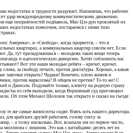
аши недостатки и трудности раздувает. Напишешь, что рабочие
нанесет удар международному коммунистическому движению.
ция еще неприятностей подбавила, Мао Цзэ-дун проклятый их
наших недостатках помолчим, постараемся с ними тихо
странах.
лос Америки», и «Свобода», когда прорвется, – что в
дельных квартирах, а коммунальных квартир совсем нет. Если
уют. Да, тут призадумаешься – молодежь такие вещи теперь
пропаганду и идеологическую диверсию. Хотят соблазнить нас
тывают? Вот эти наши молодые ребята – кричат, кричат,
у слова, за свободу печати, против диктатуры. Хорошо, а какая
тные лавочки открыть? Чудаки! Конечно, плохо живем и
бчики, против марксизма? В общем не против? То-то же! С
кий и Даниэль. Подумайте только, клевету на родную страну
гандисты из себя выходили, когда Верховный суд приговорил
тавили. Об этом Михаил Шолохов так открыто и сказал на съезде
изу те же самые живоглоты сидят. Взять хоть нашего директора.
, для арабских друзей работаем, голову снесу за
ир, – а толку нисколько. Вот, всыпали им по первое число,
ва миллиона с лишним. Это как с китайцами: десять лет их
сь. Теперь говорят «клика Мао Цзэ-дуна». Завтра может быть