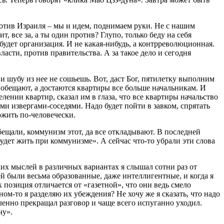
против Израиля – мы и идем, поднимаем руки. Не с нашим
, все за, а ты один против? Глупо, только беду на себя
будет организация. И не какая-нибудь, а контрреволюционная.
асти, против правительства. А за такое дело и сегодня
и шубу из нее не сошьешь. Вот, даст Бог, пятилетку выполним
ь обещают, а достаются квартиры все больше начальникам. И
лении квартир, сказал им в глаза, что все квартиры начальство
шими извергами-соседями. Надо будет пойти в завком, спрятать
ожить по-человечески.
 обещали, коммунизм этот, да все откладывают. В последней
удет жить при коммунизме». А сейчас что-то убрали эти слова
их мыслей в различных вариантах я слышал сотни раз от
й были весьма образованные, даже интеллигентные, и когда я
 позиция отличается от «газетной», что они ведь смело
м-то я разделяю их убеждения? Не хочу же я сказать, что надо
ленно прекращал разговор и чаще всего испуганно уходил.
чу».