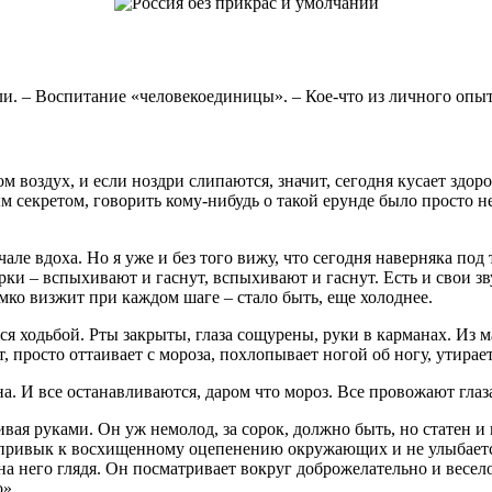
и. – Воспитание «человекоединицы». – Кое-что из личного опыт
м воздух, и если ноздри слипаются, значит, сегодня кусает здо
ым секретом, говорить кому-нибудь о такой ерунде было просто н
але вдоха. Но я уже и без того вижу, что сегодня наверняка под 
орки – вспыхивают и гаснут, вспыхивают и гаснут. Есть и свои з
мко визжит при каждом шаге – стало быть, еще холоднее.
ся ходьбой. Рты закрыты, глаза сощурены, руки в карманах. Из
 просто оттаивает с мороза, похлопывает ногой об ногу, утирает 
а. И все останавливаются, даром что мороз. Все провожают глаз
вая руками. Он уж немолод, за сорок, должно быть, но статен и 
о привык к восхищенному оцепенению окружающих и не улыбаетс
 него глядя. Он посматривает вокруг доброжелательно и весело, 
о».