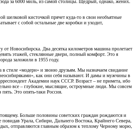
юда за 6000 миль, из самой столицы. Щедрый, однако, жених.
ивой шелковой кисточкой прячет куда-то в свои необъятные
атывает с собой остальные две коробки и уходит,
гу от Новосибирска. Два десятка километров машина пролетает
Девять этажей, стеклянные двери, полный комфорт. Это я
орода заложили в 1955 году.
ра в стиле «модерн» и звоню друзьям. Мы назначаем свидание
«неосибиряками», как они себя называют. И дамы и мужчины в
корреспондент Академии наук СССР. Возраст – не примета, ибо
ельно все – глубокие, мыслящие, остроумные люди. Мы совсем
 пять. Это опять-таки Россия.
астоящему. Больше половины советских граждан рождаются и
е повидав Урала, Сибири, Дальнего Востока, Крайнего Севера,
отдых, отправляются главным образом к теплому Черному морю,