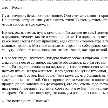
Это – Россия.
Сумасшедшее, безжалостное солнце. Оно сжигает, кипятит кро
Панкратов, когда он еще умел писать стихи. В этом уютном сте
чтобы сбросить всю одежду.
Но нет, оказывается, нудистами стали бы далеко не все. Прим
в длинном, теплом халате и меховой шапке. Ни одна капля пота
какое появляется у всех приезжих, едва столбик термометра в
главных правила. Местные жители эти правила соблюдают, они 
минуту, работают свои положенные семь часов, как при всякой 
По белой глади Чукотской тундры ползет собачья упряжка. Она 
фактории вместе со мною, деловито обсуждают, кто бы это мог
миль. Разглядеть человека на нартах еще совершенно невозмож
потому что он завтра женится. Через десять минут не кто ино
свой длинный остол. Ему 65 лет (мне кажется, что больше), н
факторию за выпивкой. Он не проявляет ни малейшего волнения
продавцов на Заполярных факториях), что ему очень надо, потом
них первый потеряет терпение, сорвется, нагрубит – но нет, ни
товарами. Он показывает куда-то пальцем и говорит слово, смы
– Это пожалуйста. Сколько?