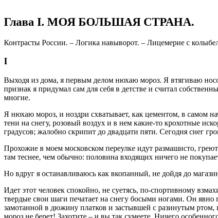
Глава I. МОЯ БОЛЬШАЯ СТРАНА.
Контрасты России. – Логика навыворот. – Лицемерие с колыбел
I
Выходя из дома, я первым делом нюхаю мороз. Я втягиваю носо
признак я придумал сам для себя в детстве и считал собственн
многие.
Я нюхаю мороз, и ноздри схватывает, как цементом, в самом нач
тени на снегу, розовый воздух и в нем какие-то крохотные иск
градусов; жалобно скрипит до двадцати пяти. Сегодня снег гро
Прохожие в моем московском переулке идут размашисто, греют
там теснее, чем обычно: половина входящих ничего не покупает,
Но вдруг я останавливаюсь как вкопанный, не дойдя до магазин
Идет этот человек спокойно, не суетясь, по-спортивному взмахи
твердые свои шаги печатает на снегу босыми ногами. Он явн
замотанной в дюжину платков и застывшей с разинутым ртом, на
мороз не берет! Захотите – и вы так сумеете. Ничего особенног