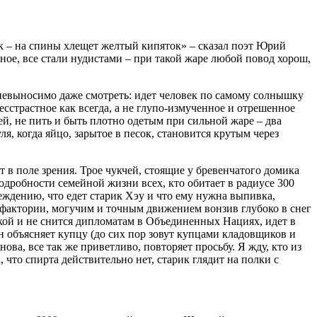
к – на спины хлещет желтый кипяток» – сказал поэт Юрий
рное, все стали нудистами – при такой жаре любой повод хорош,
х невыносимо даже смотреть: идет человек по самому солнышку
есстрастное как всегда, а не глупо-измученное и отрешенное
й, не пить и быть плотно одетым при сильной жаре – два
, когда яйцо, зарытое в песок, становится крутым через
т в поле зрения. Трое чукчей, стоящие у бревенчатого домика
одробности семейной жизни всех, кто обитает в радиусе 300
еждению, что едет старик Хэу и что ему нужна выпивка,
ю фактории, могучим и точным движением вонзив глубоко в снег
акой и не снится дипломатам в Объединенных Нациях, идет в
н объясняет купцу (до сих пор зовут купцами кладовщиков и
ова, все так же приветливо, повторяет просьбу. Я жду, кто из
, что спирта действительно нет, старик глядит на полки с