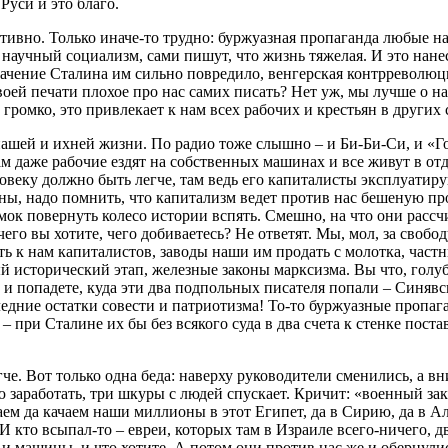
 Руси и это благо.
отивно. Только иначе-то трудно: буржуазная пропаганда любые н
ать, научный социализм, сами пишут, что жизнь тяжелая. И это 
лачение Сталина им сильно повредило, венгерская контрреволю
своей печати плохое про нас самих писать? Нет уж, мы лучше о 
 громко, это привлекает к нам всех рабочих и крестьян в других 
нашей и ихней жизни. По радио тоже слышно – и Би-Би-Си, и «Го
ам даже рабочие ездят на собственных машинах и все живут в от
еловеку должно быть легче, там ведь его капиталисты эксплуатир
тороны, надо помнить, что капитализм ведет против нас бешеную 
к повернуть колесо истории вспять. Смешно, на что они рассчи
го вы хотите, чего добиваетесь? Не ответят. Мы, мол, за свобод
ить к нам капиталистов, заводы наши им продать с молотка, час
й исторический этап, железные законы марксизма. Вы что, голу
и попадете, куда эти два подпольных писателя попали – Синявс
следние остатки совести и патриотизма! То-то буржуазные пропа
 – при Сталине их бы без всякого суда в два счета к стенке пос
че. Вот только одна беда: наверху руководители сменились, а вн
аработать, три шкуры с людей спускает. Кричит: «военный заказ
м да качаем наши миллионы в этот Египет, да в Сирию, да в Алж
 кто всыпал-то – евреи, которых там в Израиле всего-ничего, д
 и машины, и что хотите. А потом они против нас же и обернули