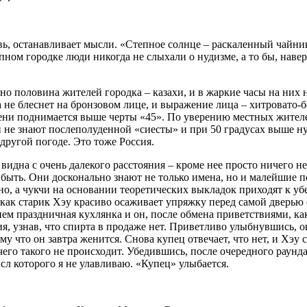
вь, останавливает мысли. «Степное солнце – раскаленный чайни
пном городке люди никогда не слыхали о нудизме, а то бы, наве
ерно половина жителей городка – казахи, и в жаркие часы на ни
 не блеснет на бронзовом лице, и выражение лица – хитровато-б
 тени поднимается выше черты «45». По уверению местных жителе
не знают послеполуденной «сиесты» и при 50 градусах выше нуля
другой погоде. Это тоже Россия.
видна с очень далекого расстояния – кроме нее просто ничего не
 быть. Они досконально знают не только имена, но и малейшие п
но, а чукчи на основании теоретических выкладок приходят к уб
й, как старик Хэу красиво осаживает упряжку перед самой дверь
а нем праздничная кухлянка и он, после обмена приветствиями, к
, узнав, что спирта в продаже нет. Приветливо улыбнувшись, о
у что он завтра женится. Снова купец отвечает, что нет, и Хэу сн
чего такого не происходит. Убедившись, после очередного раунда
сл которого я не улавливаю. «Купец» улыбается.