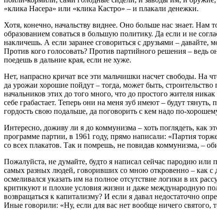
«клика Насера» или «клика Кастро» – и плакали денежки.
Хотя, конечно, начальству виднее. Оно больше нас знает. Нам 
образованием соваться в большую политику. Да если и не соглас
накличешь. А если заранее сговориться с друзьями – давайте, 
Против кого голосовать? Против партийного решения – ведь оно
поедешь в дальние края, если не хуже.
Нет, напрасно кричат все эти мальчишки насчет свободы. На чт
да урожаи хорошие пойдут – тогда, может быть, строительство 
начальников этих до того много, что до простого жителя никак 
себе грабастает. Теперь они на меня зуб имеют – будут тянуть,
гордость свою подальше, да поговорить с кем надо по-хорошему
Интересно, доживу ли я до коммунизма – хоть поглядеть, как эт
программе партии, в 1961 году, прямо написали: «Партия торж
со всех плакатов. Так и помрешь, не повидав коммунизма, – об
Пожалуйста, не думайте, будто я написал сейчас пародию или 
самых разных людей, говоривших со мною откровенно – как с д
осмеливался указать им на полное отсутствие логики в их расс
критикуют и плохие условия жизни и даже международную полит
возвращаться к капитализму? И если я давал недостаточно опр
Иные говорили: «Ну, если для вас нет вообще ничего святого, т