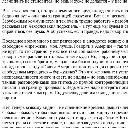
легче жить не становится, но ведь и хуже не делается – у нас на
В газетах, конечно, по-прежнему много врут, иногда читать пр
бедно живут – они там за границей сразу: ага! Вот вам, деск
Зарубежным коммунистам и так очень трудно работать – разоб
раскалывает, Чехословакия подоспела, – а тут еще мы будем в 
справиться, без шума. А об успехах, если правда, надо говорить
Последнее время много идет разговоров и анекдотов всяких о 
свободном мире жизнь, мол, лучше. Говорят, в Америке – так т
не врут, то это странно: у нас все-таки социализм, рабочему ч
говорит, что раньше за это бы... знаете куда? Но, с другой с
тряпками, сытым брюхом, мещанским благополучием и под шумо
иногда пропаганду «Голоса Америки» повторяют, а спроси их: че
свобода вам мерещится – буржуазная? Это что же значит: пуст
несправедливости много и света не видим – но ведь неизбежны
такими разговорчиками докатитесь до прямой контрреволюции 
писали и за границу продавали. Ведь это же надо потерять по
этих писателей к лагерям. Подумаешь, дали им семь да пять лет
партии.
Нет, теперь всякому видно – не сталинские времена, дышать лег
Собака собакой, чтобы план выполнить и свою жирную премию з
невыполнение!» Кому они нужны, эти друзья-то арабские? Качае
несмотря на советское оружие, на нашу заводскую продукцию. И
поили-кормили, сами голодные сидели, и заводы им, и оружие,