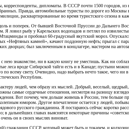
, корреспонденты, дипломаты. В СССР почти 1500 городов, из 
тобранных. Правда, автомобильные туристы по дороге из Москвы 
е милиции, расквартированные во время туристского сезона в к
доль и поперек. От бывшей Восточной Пруссии до Дальнего Вост
. Я ловил рыбу у Карельских водопадов и петлял по извилисты
тацминды и пробовал 60-градусный якутский мороз. Опускался
аемых «Нефтяных камней», качают поддонную нефть; прыгал с па
их дворцах; был заключенным в концлагере, мастером на автоза
с нею знакомстве, ни в какую книгу не уместишь. Как ни соблаз
тые леса вроде Сибирской тайги есть и в Канаде; пустыни можно
по всему свету. Очевидно, надо выбрать нечто такое, чего ни в
стических Республик.
ктеру людей, чем образу их мыслей. Добрый, веселый, щедрый,
ожны самые сердечные отношения, несмотря на разницу взглядо
ждения. Вот почему, чем дольше живешь в России, тем больше п
иколепным юмором. Другое впечатление остается у людей, побыв
дового русского гражданина. Я постараюсь сейчас коротко расск
но; в дальнейших главах выяснятся некоторые причины «советско
 очень он в своих мыслях виноват.
ний) гражданин СССР, который может быть и токарем, и колхозни