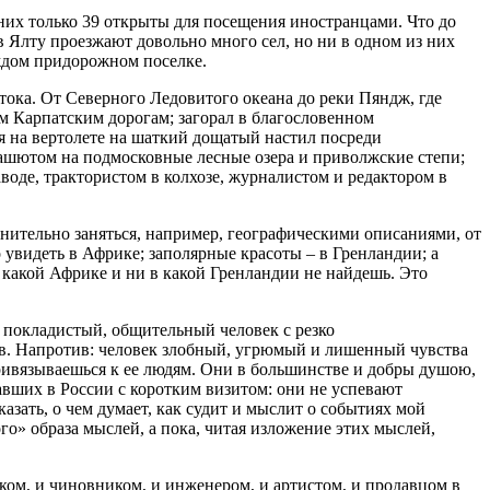
них только 39 открыты для посещения иностранцами. Что до
в Ялту проезжают довольно много сел, но ни в одном из них
аждом придорожном поселке.
ока. От Северного Ледовитого океана до реки Пяндж, где
м Карпатским дорогам; загорал в благословенном
 на вертолете на шаткий дощатый настил посреди
рашютом на подмосковные лесные озера и приволжские степи;
воде, трактористом в колхозе, журналистом и редактором в
нительно заняться, например, географическими описаниями, от
 увидеть в Африке; заполярные красоты – в Гренландии; а
 какой Африке и ни в какой Гренландии не найдешь. Это
 покладистый, общительный человек с резко
в. Напротив: человек злобный, угрюмый и лишенный чувства
ривязываешься к ее людям. Они в большинстве и добры душою,
авших в России с коротким визитом: они не успевают
азать, о чем думает, как судит и мыслит о событиях мой
го» образа мыслей, а пока, читая изложение этих мыслей,
ком, и чиновником, и инженером, и артистом, и продавцом в