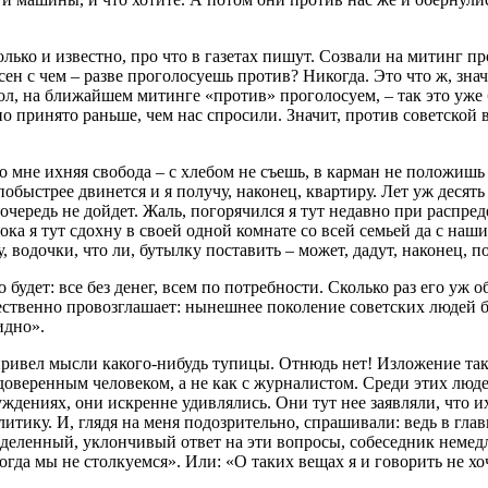
только и известно, про что в газетах пишут. Созвали на митинг 
ен с чем – разве проголосуешь против? Никогда. Это что ж, значит
мол, на ближайшем митинге «против» проголосуем, – так это уже 
 принято раньше, чем нас спросили. Значит, против советской вл
о мне ихняя свобода – с хлебом не съешь, в карман не положишь 
побыстрее двинется и я получу, наконец, квартиру. Лет уж десят
очередь не дойдет. Жаль, погорячился я тут недавно при распреде
 пока я тут сдохну в своей одной комнате со всей семьей да с на
, водочки, что ли, бутылку поставить – может, дадут, наконец, п
о будет: все без денег, всем по потребности. Сколько раз его уж
ественно провозглашает: нынешнее поколение советских людей б
идно».
привел мысли какого-нибудь тупицы. Отнюдь нет! Изложение так
оверенным человеком, а не как с журналистом. Среди этих люде
уждениях, они искренне удивлялись. Они тут нее заявляли, что их
ику. И, глядя на меня подозрительно, спрашивали: ведь в главно
еделенный, уклончивый ответ на эти вопросы, собеседник немед
огда мы не столкуемся». Или: «О таких вещах я и говорить не хо