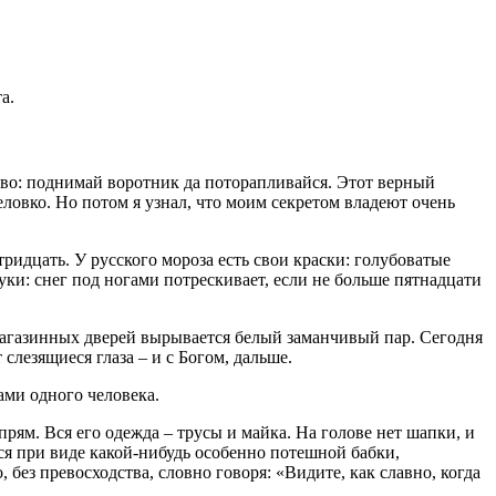
а.
рово: поднимай воротник да поторапливайся. Этот верный
еловко. Но потом я узнал, что моим секретом владеют очень
тридцать. У русского мороза есть свои краски: голубоватые
вуки: снег под ногами потрескивает, если не больше пятнадцати
 магазинных дверей вырывается белый заманчивый пар. Сегодня
слезящиеся глаза – и с Богом, дальше.
ами одного человека.
прям. Вся его одежда – трусы и майка. На голове нет шапки, и
я при виде какой-нибудь особенно потешной бабки,
без превосходства, словно говоря: «Видите, как славно, когда