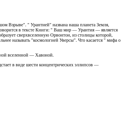
шом Взрыве". " Урантией" названа наша планета Земля,
оворится в тексте Книги: " Ваш мир — Урантия — является
образует сверхвселенную Орвонтон, из столицы которой,
льнее называть "космологией Уверсы". Что касается " мифа о
ьной вселенной — Хавоной.
едстает в виде шести концентрических эллипсов —