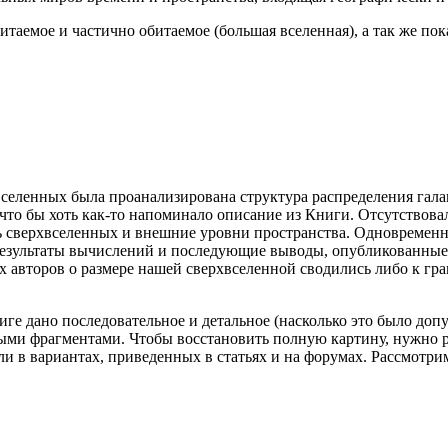
итаемое и частично обитаемое (большая вселенная), а так же по
хвселенных была проанализирована структура распределения га
что бы хоть как-то напоминало описание из Книги. Отсутствовал
 сверхвселенных и внешние уровни пространства. Одновременно
результаты вычислений и последующие выводы, опубликованные 
х авторов о размере нашей сверхвселенной сводились либо к гр
ниге дано последовательное и детальное (насколько это было до
ыми фрагментами. Чтобы восстановить полную картину, нужно р
ли в вариантах, приведенных в статьях и на форумах. Рассмотри