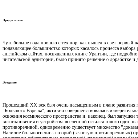
Предисловие
Чуть больше года прошло с тех пор, как вышел в свет первый в
подавляющее большинство которых касалось процесса выбора р
английском сайтах, посвященных книге Урантии, где подробно
читательской аудитории, было принято решение о доработке и 
Введение
Прошедший ХХ век был очень насыщенным в плане развития пре
"Большого Взрыва", активно совершенствовалась измерительна
освоения космического пространства и, наконец, был запущен
возникновения и устройства вселенной остался только один ша
противоречивой, одновременно существует множество "доказа
Наличие большого числа теорий (зачастую противоречивых) при