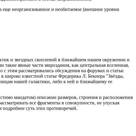
ка еще неорганизованное и необитаемое (внешние уровни
лактик и звездных скоплений в ближайшем нашем окружении и
и такие явные части мироздания, как центральная вселенная,
 с этим рассматривались обсуждения на форумах и статьи
в широко известной статье Фредерика Л. Бекнера "Звёзды,
аницам нашей галактики, либо к ней и ближайшему ее
пустимо мандатом) описание размеров, строения и расположения
ассматривать все фрагменты в совокупности, не упуская
м подробнее суть этих противоречий.