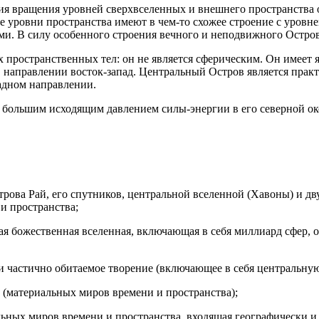
ния вращения уровней сверхвселенных и внешнего пространства
е уровни пространства имеют в чем-то схожее строение с уровн
ями. В силу особенного строения вечного и неподвижного Остро
ых пространственных тел: он не является сферическим. Он имее
направлении восток-запад. Центральный Остров является практ
падном направлении.
и большим исходящим давлением силы-энергии в его северной о
трова Рай, его спутников, центральной вселенной (Хавоны) и дв
и пространства;
я божественная вселенная, включающая в себя миллиард сфер,
 частично обитаемое творение (включающее в себя центральную
 (материальных миров времени и пространства);
ных миров времени и пространства, входящая географически и 