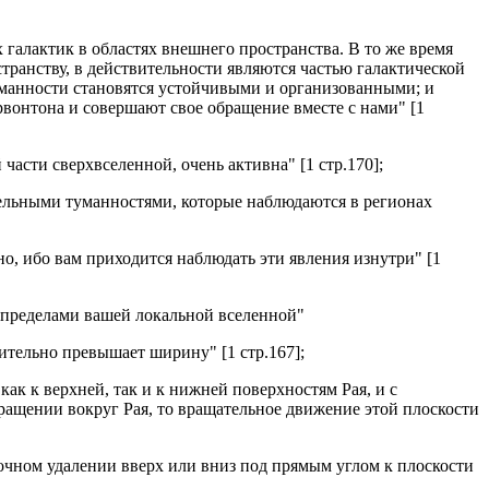
галактик в областях внешнего пространства. В то же время
транству, в действительности являются частью галактической
уманности становятся устойчивыми и организованными; и
рвонтона и совершают свое обращение вместе с нами" [1
асти сверхвселенной, очень активна" [1 стр.170];
ельными туманностями, которые наблюдаются в регионах
о, ибо вам приходится наблюдать эти явления изнутри" [1
а пределами вашей локальной вселенной"
ительно превышает ширину" [1 стр.167];
к к верхней, так и к нижней поверхностям Рая, и с
ращении вокруг Рая, то вращательное движение этой плоскости
очном удалении вверх или вниз под прямым углом к плоскости