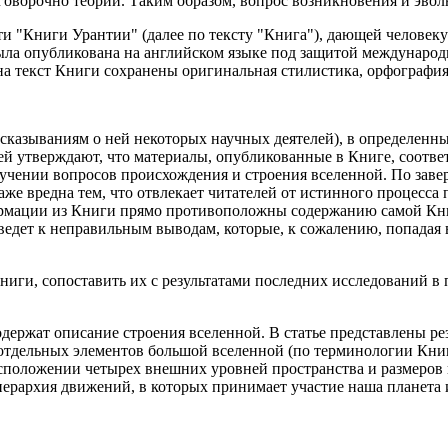
говорочно теории. Таким образом, вопрос возникновения и эвол
сти "Книги Урантии" (далее по тексту "Книга"), дающей человеку
ыла опубликована на английском языке под защитой международно
х на текст Книги сохранены оригинальная стилистика, орфографи
казываниям о ней некоторых научных деятелей), в определенных
тей утверждают, что материалы, опубликованные в Книге, соотв
изучении вопросов происхождения и строения вселенной. По заве
аже вредна тем, что отвлекает читателей от истинного процесса 
ормации из Книги прямо противоположны содержанию самой Кни
ведет к неправильным выводам, которые, к сожалению, попадая
Книги, сопоставить их с результатами последних исследований в
одержат описание строения вселенной. В статье представлены р
тдельных элементов большой вселенной (по терминологии Книги
сположении четырех внешних уровней пространства и размеров 
ерархия движений, в которых принимает участие наша планета и