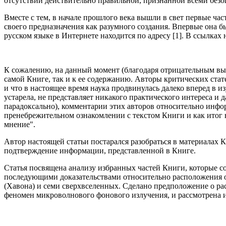
отсутствии действительно правильной, признанной всеми безо
Вместе с тем, в начале прошлого века вышли в свет первые ча
своего предназначения как разумного создания. Впервые она б
русском языке в Интернете находится по адресу [1]. В ссылка
К сожалению, на данный момент (благодаря отрицательным выс
самой Книге, так и к ее содержанию. Авторы критических ста
и что в настоящее время наука продвинулась далеко вперед в 
устарела, не представляет никакого практического интереса и д
парадоксально), комментарии этих авторов относительно инф
пренебрежительном ознакомлении с текстом Книги и как итог 
мнение".
Автор настоящей статьи постарался разобраться в материалах 
подтверждение информации, представленной в Книге.
Статья посвящена анализу избранных частей Книги, которые с
последующими доказательствами относительно расположения о
(Хавона) и семи сверхвселенных. Сделано предположение о ра
феномен микроволнового фонового излучения, и рассмотрена и