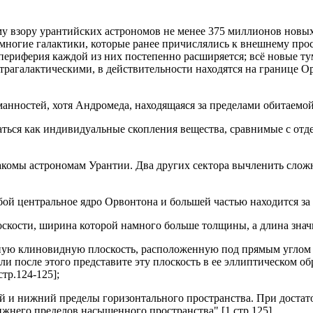
у взору урантийских астрономов не менее 375 миллионов новых 
многие галактики, которые ранее причислялись к внешнему прос
периферия каждой из них постепенно расширяется; всё новые т
трагалактическими, в действительности находятся на границе О
нностей, хотя Андромеда, находящаяся за пределами обитаемой ч
ться как индивидуальные скопления вещества, сравнимые с отд
накомы астрономам Урантии. Два других сектора вычленить сложн
бой центральное ядро Орвонтона и большей частью находится з
оскости, ширина которой намного больше толщины, а длина знач
ную клиновидную плоскость, расположенную под прямым углом ка
 после этого представите эту плоскость в ее эллиптическом об
тр.124-125];
й и нижний пределы горизонтального пространства. При достат
жнего пределов насыщенного пространства" [1 стр.125].