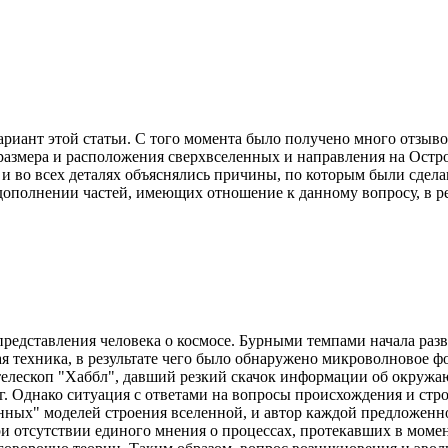
ариант этой статьи. С того момента было получено много отзывов
азмера и расположения сверхвселенных и направления на Остро
 и во всех деталях объяснялись причины, по которым были сдел
дополнении частей, имеющих отношение к данному вопросу, в рез
дставления человека о космосе. Бурными темпами начала разви
я техника, в результате чего было обнаружено микроволновое ф
 телескоп "Хаббл", давший резкий скачок информации об окружа
г. Однако ситуация с ответами на вопросы происхождения и стр
нных" моделей строения вселенной, и автор каждой предложенн
 отсутствии единого мнения о процессах, протекавших в момент