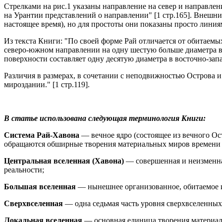
Стрелками на рис.1 указаны направление на север и направле
на Урантии представлений о направлении" [1 стр.165]. Внешни
настоящее время), но для простоты они показаны просто лини
Из текста Книги: "По своей форме Рай отличается от обитаем
северо-южном направлении на одну шестую больше диаметра в 
поверхности составляет одну десятую диаметра в восточно-за
Различия в размерах, в сочетании с неподвижностью Острова 
мироздании." [1 стр.119].
В статье использована следующая терминология Книги:
Система Рай-Хавона
— вечное ядро (состоящее из вечного Ос
обращаются обширные творения материальных миров времени 
Центральная вселенная (Хавона)
— совершенная и неизменна
реальности;
Большая вселенная
— нынешнее организованное, обитаемое и
Сверхвселенная
— одна седьмая часть уровня сверхвселенных
Локальная вселенная
— основная единица творения материаль