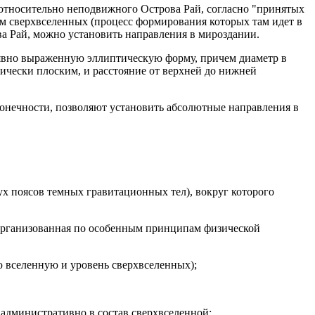
 относительно неподвижного Острова Рай, согласно "принятых
ем сверхвселенных (процесс формирования которых там идет в
ва Рай, можно установить направления в мироздании.
т явно выраженную эллиптическую форму, причем диаметр в
ически плоским, и расстояние от верхней до нижней
конечности, позволяют установить абсолютные направления в
ух поясов темных гравитационных тел), вокруг которого
 организованная по особенным принципам физической
 вселенную и уровень сверхвселенных);
административно в состав сверхвселенной;