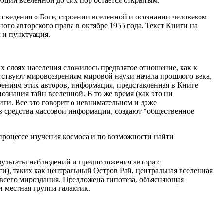
юции вселенной до сих пор остается открытым.
 сведения о Боге, строении вселенной и осознании человеком
го авторского права в октябре 1955 года. Текст Книги на
я и пунктуация.
 слоях населения сложилось предвзятое отношение, как к
етствуют мировоззрениям мировой науки начала прошлого века,
рениям этих авторов, информация, представленная в Книге
познания тайн вселенной. В то же время (как это ни
ги. Все это говорит о невнимательном и даже
 в средства массовой информации, создают "общественное
 процессе изучения космоса и по возможности найти
езультаты наблюдений и предположения автора с
), таких как центральный Остров Рай, центральная вселенная
всего мироздания. Предложена гипотеза, объясняющая
 местная группа галактик.