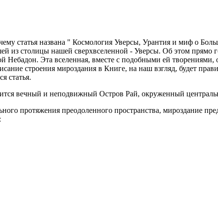
чему статья названа " Космология Уверсы, Урантия и миф о Боль
ей из столицы нашей сверхвселенной - Уверсы. Об этом прямо г
й Небадон. Эта вселенная, вместе с подобными ей творениями, 
исание строения мироздания в Книге, на наш взгляд, будет прави
я статья.
одится вечный и неподвижный Остров Рай, окруженный централ
тального протяжения преодоленного пространства, мироздание пр
: