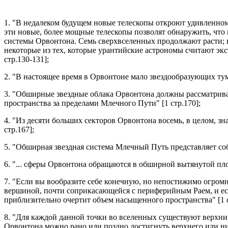
1. "В недалеком будущем новые телескопы откроют удивленном
эти новые, более мощные телескопы позволят обнаружить, что 
системы Орвонтона. Семь сверхвселенных продолжают расти; 
некоторые из тех, которые урантийские астрономы считают экс
стр.130-131];
2. "В настоящее время в Орвонтоне мало звездообразующих тума
3. "Обширные звездные облака Орвонтона должны рассматрива
пространства за пределами Млечного Пути" [1 стр.170];
4. "Из десяти больших секторов Орвонтона восемь, в целом, з
стр.167];
5. "Обширная звездная система Млечный Путь представляет со
6. "... сферы Орвонтона обращаются в обширной вытянутой пл
7. "Если вы вообразите себе конечную, но непостижимо огром
вершиной, почти соприкасающейся с периферийным Раем, и если
приблизительно очертит объем насыщенного пространства" [1 с
8. "Для каждой данной точки во вселенных существуют верхни
Орвонтона можно рано или поздно достигнуть верхнего или ни