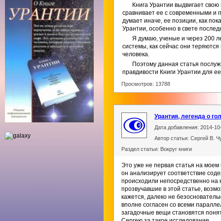
Книга Урантии выдвигает свою
сравнивает ее с современными и 
думает иначе, ее позиции, как пок
Урантии, особенно в свете послед
Я думаю, ученые и через 200 
системы, как сейчас они теряются
человека.
Поэтому данная статья послуж
правдивости Книги Урантии для ее
Просмотров: 13788
Урантия, легенда о го
Дата добавления: 2014-10
Автор статьи: Сергей В. Ч
Раздел статьи: Вокруг книги
Это уже не первая статья на моем
он анализирует соответствие соде
происходили непосредственно на 
прозвучавшие в этой статье, возмо
кажется, далеко не безоснователь
вполне согласен со всеми паралле
загадочные вещи становятся поня
Сергею за такое исследование.