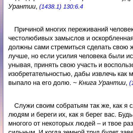
Урантии
,
(1438.1) 130:6.4
Причиной многих переживаний человек
честолюбивых замыслов и оскорбленная 
должны сами стремиться сделать свою ж
лучше, но если усилия человека были ис
унывая, принять свою участь и воспольз
изобретательностью, дабы извлечь как м
выпало на его долю. ~
Книга Урантии
,
(
Служи своим собратьям так же, как я 
людям и береги их, как я берег вас. Буд
многого от некоторых людей – и твое ра
сильным. И когда земной труд будет за