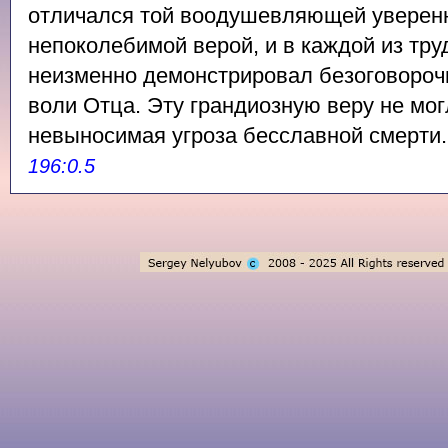
отличался той воодушевляющей уверенн
непоколебимой верой, и в каждой из тр
неизменно демонстрировал безоговороч
воли Отца. Эту грандиозную веру не мо
невыносимая угроза бесславной смерти
196:0.5