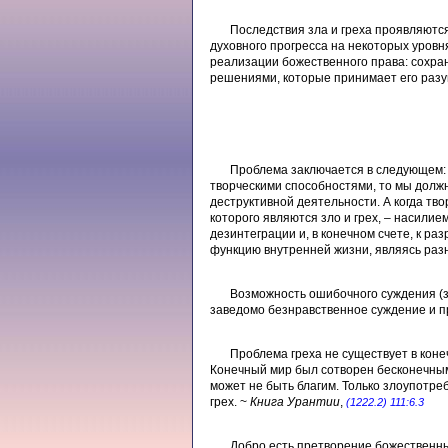
Последствия зла и греха проявляютс
духовного прогресса на некоторых уровня
реализации божественного права: сохран
решениями, которые принимает его разум
Проблема заключается в следующем: 
творческими способностями, то мы долж
деструктивной деятельности. А когда тв
которого являются зло и грех, – насилие
дезинтеграции и, в конечном счете, к ра
функцию внутренней жизни, являясь раз
Возможность ошибочного суждения (зл
заведомо безнравственное суждение и п
Проблема греха не существует в коне
Конечный мир был сотворен бесконечным
может не быть благим. Только злоупотре
грех. ~
Книга Урантии
,
(1222.2) 111:6.3
Добро есть претворение божественны