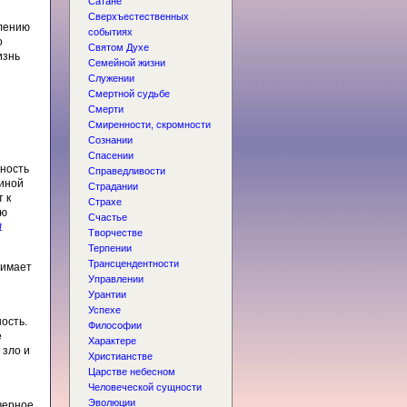
Сатане
Сверхъестественных
длению
событиях
о
Святом Духе
изнь
Семейной жизни
Служении
Смертной судьбе
Смерти
Смиренности, скромности
Сознании
Спасении
жность
Справедливости
чиной
Страдании
 к
Страхе
ую
Счастье
1
Творчестве
Терпении
Трансцендентности
нимает
Управлении
Урантии
Успехе
ость.
Философии
е
Характере
 зло и
Христианстве
Царстве небесном
Человеческой сущности
Эволюции
верное