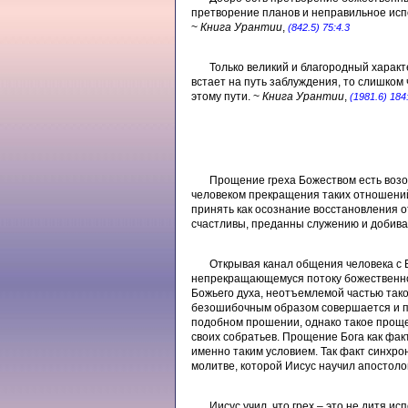
претворение планов и неправильное испо
~
Книга Урантии
,
(842.5) 75:4.3
Только великий и благородный характ
встает на путь заблуждения, то слишко
этому пути. ~
Книга Урантии
,
(1981.6) 184
Прощение греха Божеством есть возо
человеком прекращения таких отношений 
принять как осознание восстановления 
счастливы, преданны служению и добиваю
Открывая канал общения человека с Б
непрекращающемуся потоку божественной 
Божьего духа, неотъемлемой частью тако
безошибочным образом совершается и пр
подобном прошении, однако такое проще
своих собратьев. Прощение Бога как фак
именно таким условием. Так факт синхро
молитве, которой Иисус научил апостоло
Иисус учил, что грех – это не дитя 