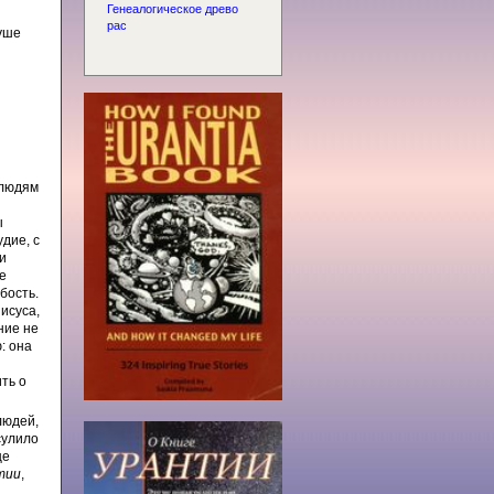
Генеалогическое древо
рас
душе
 людям
ы
дие, с
и
е
бость.
исуса,
ние не
: она
ть о
людей,
сулило
це
тии
,