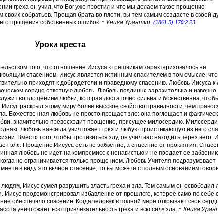
нии греха он учил, что Бог уже простил и что мы делаем такое прощение
м своих собратьев. Прощая брата во плоти, вы тем самым создаете в своей 
ьего прощения собственных ошибок. ~
Книга Урантии
,
(1861.5) 170:2.23
Уроки креста
ельством того, что отношение Иисуса к грешникам характеризовалось не
любящим спасением. Иисус является истинным спасителем в том смысле, что
ствительно приходят к добродетели и праведному спасению. Любовь Иисуса к
овеческом сердце ответную любовь. Любовь подлинно заразительна и извечно
 служит воплощением любви, которая достаточно сильна и божественна, чтоб
. Иисус раскрыл этому миру более высокое свойство праведности, чем правосу
ла. Божественная любовь не просто прощает зло: она поглощает и фактическ
юбви, значительно превосходит прощение, присущее милосердию. Милосерди
, однако любовь навсегда уничтожает грех и любую проистекающую из него сла
зни. Вместо того, чтобы противиться злу, он учил нас находить через него, И
ает зло. Прощение Иисуса есть не забвение, а спасение от проклятия. Спасе
тинная любовь не идет на компромисс с ненавистью и не предает ее забвению
икогда не ограничивается только прощением. Любовь Учителя подразумевает
имеете в виду это вечное спасение, то вы можете с полным основанием говори
 людям, Иисус сумел разрушить власть греха и зла. Тем самым он освободил 
и. Иисус продемонстрировал избавление от прошлого, которое само по себе 
ние обеспечило спасение. Когда человек в полной мере открывает свое серд
асота уничтожает всю привлекательность греха и всю силу зла. ~
Книга Уран