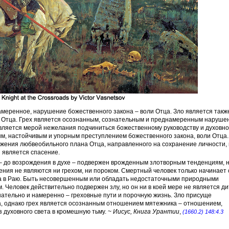
амеренное, нарушение божественного закона – воли Отца. Зло является такж
 Отца. Грех является осознанным, сознательным и преднамеренным наруше
является мерой нежелания подчиниться божественному руководству и духовн
, настойчивым и упорным преступлением божественного закона, воли Отца.
ения любвеобильного плана Отца, направленного на сохранение личности, 
 является спасение.
– до возрождения в духе – подвержен врожденным злотворным тенденциям, 
ния не являются ни грехом, ни пороком. Смертный человек только начинает 
ца в Раю. Быть несовершенным или обладать недостаточными природными
. Человек действительно подвержен злу, но он ни в коей мере не является ди
знательно и намеренно – греховные пути и порочную жизнь. Зло присуще
а, однако грех является осознанным отношением мятежника – отношением,
з духовного света в кромешную тьму. ~
Иисус, Книга Урантии
,
(1660.2) 148:4.3