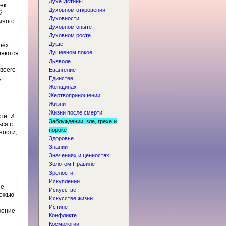
Духе Истины
ек
Духовном откровении
й
Духовности
много
Духовном опыте
Духовном росте
Душе
рех
Душевном покое
ляются
и
Дьяволе
своего
Евангелие
,
Единстве
Женщинах
Жертвоприношении
Жизни
Жизни после смерти
ти. И
Заблуждении, зле, грехе и
ься с
пороке
ности,
Здоровье
Знании
Значениях и ценностях
Золотом Правиле
Зрелости
Искуплении
не
Искусстве
ложью
Искусстве жизни
Истине
жение
Конфликте
Космологии