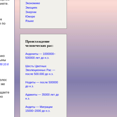
Экономике
анете.
Эмоциях
Энергии
Юморе
ек
Языке
е по
Происхождение
человеческих рас:
Андониты — 1000000–
чно
500000 лет до н.э.
сыны
89:10.6
Шесть Цветных
Эволюционных Рас —
после 500.000 до н.э.
голос
Нодиты — после 500000
м же
до н.э.
ощаете
Адамиты — 35000 лет до
но
н.э.
Андиты — Миграции
15000–2000 до н.э.