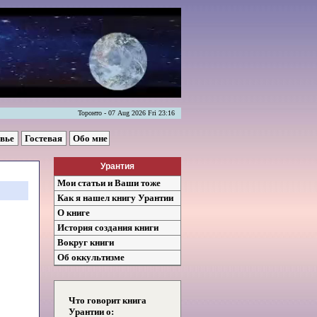
Торонто - 07 Aug 2026 Fri 23:16
овье
Гостевая
Обо мне
Урантия
Мои статьи и Ваши тоже
Как я нашел книгу Урантии
О книге
История создания книги
Вокруг книги
Об оккультизме
Что говорит книга
Урантии о: