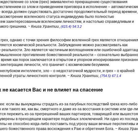
ождествление со злом (грех) эквивалентно прекращению существования
дествлением со злом и приведением приговора в исполнение – автоматически
 всегда должен существовать достаточно продолжительный период времени,
рассмотрение вселенского статуса индивидуума было полностью
ем заинтересованным вселенским личностям, и настолько справедливым и
амого грешника. ~
Книга Урантии
,
(615.4) 54:3.2
грех, однако с точки зрения философии вселенной грех является отношение
вляется космической реальности. Заблуждение можно рассматривать как
е реальности. Зло является частичным воплощением или ошибочной адаптац
 умышленное противление божественной реальности – сознательно выбранн
о время как порок заключается в открытом и упорном игнорировании признан
езинтеграцию личности, что граничит с космическим безумием.
неглубоком интеллекте, зло – о недостаточной мудрости, и грех – о крайней
епенной утраты личностного контроля. ~
Книга Урантии
,
(754.5) 67:1.4
 не касается Вас и не влияет на спасение
е: если вы вынуждены страдать из-за пагубных последствий греха кого-либо
или такого же, как вы, смертного и даже из-за восстания в системе или где-л
идется пережить из-за прегрешений ваших партнеров, товарищей или вышесто
 уверены в преходящем характере подобных злоключений. Ни одно из послед
ппы не способно когда-либо поставить под угрозу ваши вечные перспективы 
шего божественного права восхождения к Раю и обретения Бога. ~
Книга Ура