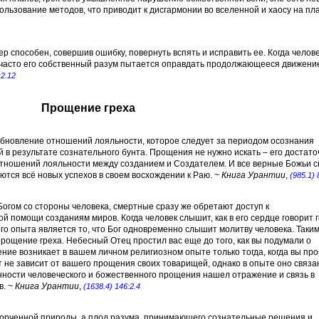
льзование методов, что приводит к дисгармонии во вселенной и хаосу на пл
ер способен, совершив ошибку, повернуть вспять и исправить ее. Когда челов
м часто его собственный разум пытается оправдать продолжающееся движени
:2.12
Прощение греха
бновление отношений лояльности, которое следует за периодом осознания
в результате сознательного бунта. Прощения не нужно искать – его достато
отношений лояльности между созданием и Создателем. И все верные Божьи 
тся всё новых успехов в своем восхождении к Раю. ~
Книга Урантии
,
(985.1) 
огом со стороны человека, смертные сразу же обретают доступ к
помощи созданиям миров. Когда человек слышит, как в его сердце говорит 
го опыта является то, что Бог одновременно слышит молитву человека. Таки
ощение греха. Небесный Отец простил вас еще до того, как вы подумали о
ние возникает в вашем личном религиозном опыте только тогда, когда вы пр
т не зависит от вашего прощения своих товарищей, однако в опыте оно связа
нности человеческого и божественного прощения нашел отражение и связь в
в. ~
Книга Урантии
,
(1638.4) 146:2.4
испорченной природы, а плод разума, принимающего сознательные решения и