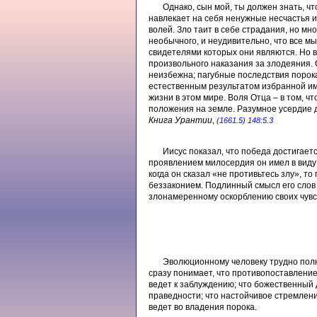
Однако, сын мой, ты должен знать, 
навлекает на себя ненужные несчастья и
волей. Зло таит в себе страдания, но м
необычного, и неудивительно, что все м
свидетелями которых они являются. Но в
произвольного наказания за злодеяния.
неизбежна; пагубные последствия порока
естественным результатом избранной им 
жизни в этом мире. Воля Отца – в том, 
положения на земле. Разумное усердие д
Книга Урантии
,
(1661.5) 148:5.3
Иисус показал, что победа достигает
проявлением милосердия он имел в виду 
когда он сказал «не противьтесь злу», то
беззаконием. Подлинный смысл его слов
злонамеренному оскорблению своих чувст
Эволюционному человеку трудно полно
сразу понимает, что противопоставление
ведет к заблуждению; что божественный
праведности; что настойчивое стремлени
ведет во владения порока.