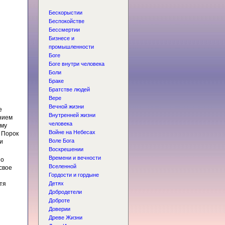
Бескорыстии
Беспокойстве
Бессмертии
Бизнесе и
промышленности
Боге
Боге внутри человека
Боли
Браке
Братстве людей
Вере
Вечной жизни
е
Внутренней жизни
нием
человека
ому
Войне на Небесах
 Порок
Воле Бога
и
Воскрешении
Времени и вечности
но
Вселенной
свое
Гордости и гордыне
тя
Детях
Добродетели
Доброте
Доверии
Древе Жизни