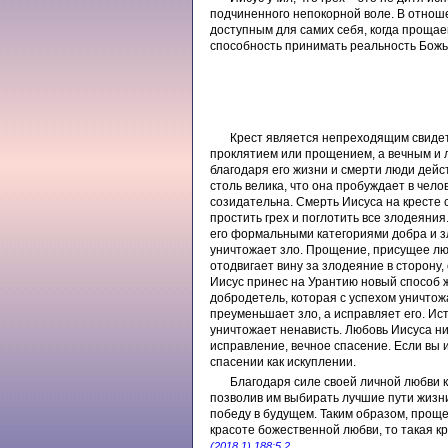
подчиненного непокорной воле. В отноше
доступным для самих себя, когда прощае
способность принимать реальность Бож
Крест является непреходящим свидет
проклятием или прощением, а вечным и 
благодаря его жизни и смерти люди дей
столь велика, что она пробуждает в чел
созидательна. Смерть Иисуса на кресте
простить грех и поглотить все злодеяния
его формальными категориями добра и з
уничтожает зло. Прощение, присущее л
отодвигает вину за злодеяние в сторону
Иисус принес на Урантию новый способ жи
добродетель, которая с успехом уничтож
преуменьшает зло, а исправляет его. Ис
уничтожает ненависть. Любовь Иисуса н
исправление, вечное спасение. Если вы 
спасении как искуплении.
Благодаря силе своей личной любви к
позволив им выбирать лучшие пути жизн
победу в будущем. Таким образом, проще
красоте божественной любви, то такая кр
(2018.1) 188:5.2