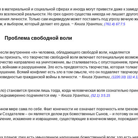
я в материальной и социальной сферах и иногда могут привести даже к заме
х вселенской реальности. Но грех одного существа никогда не лишает другог
ения личности. Только сам индивидуум может поставить под угрозу вечную ж
, и выбором, который делает его душа. ~
Книга Урантии
,
(761.4) 67:7.5
Проблема свободной воли
если внутреннее «я» человека, обладающего свободой воли, наделяется
ны признать, что творчество свободной воли включает потенциальную возмо
орчество направлено на уничтожение, вы сталкиваетесь с опустошением, при
м, войнами и разрушением. Зло есть предвзятость творчества, которая толкает
зрушению. Всякий конфликт есть зло в том смысле, что он подавляет творческ
новидностью гражданской войны в личности. ~
Книга Урантии
,
(1220.10) 111:4.1
о) становится грехом лишь тогда, когда человеческая воля сознательно при
реднамеренно подчиняется ему. ~
Книга Урантии
,
(52.1) 3:5.15
чном мире сама по себе. Факт конечности не означает порочность или греховн
 Создателем – он является делом рук божественных Сынов, – и потому он н
бление, искажение и извращение, существующие в конечном мире, порождают
х планов; грех есть умышленное нарушение божественной воли; зло есть не