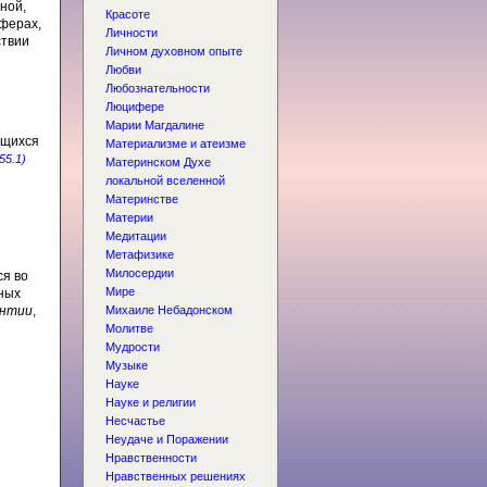
ной,
Красоте
сферах,
Личности
ствии
Личном духовном опыте
Любви
Любознательности
Люцифере
Марии Магдалине
ющихся
Материализме и атеизме
55.1)
Материнском Духе
локальной вселенной
Материнстве
Материи
Медитации
Метафизике
Милосердии
ся во
Мире
нных
антии
,
Михаиле Небадонском
Молитве
Мудрости
Музыке
Науке
Науке и религии
Несчастье
Неудаче и Поражении
Нравственности
Нравственных решениях