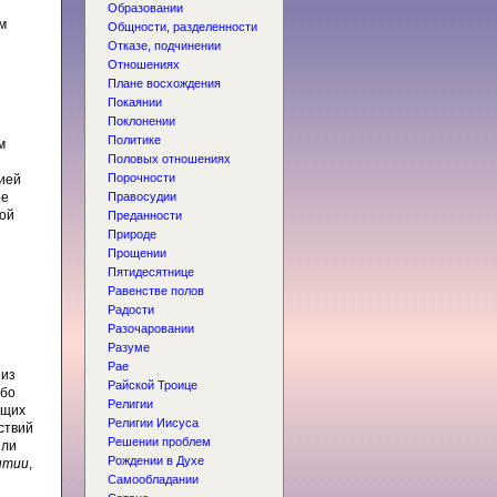
Образовании
м
Общности, разделенности
Отказе, подчинении
Отношениях
Плане восхождения
Покаянии
Поклонении
Политике
м
Половых отношениях
Порочности
ией
ое
Правосудии
ной
Преданности
Природе
Прощении
Пятидесятнице
Равенстве полов
Радости
Разочаровании
Разуме
Рае
 из
Райской Троице
ибо
Религии
ящих
Религии Иисуса
ствий
Решении проблем
или
Рождении в Духе
нтии
,
Самообладании