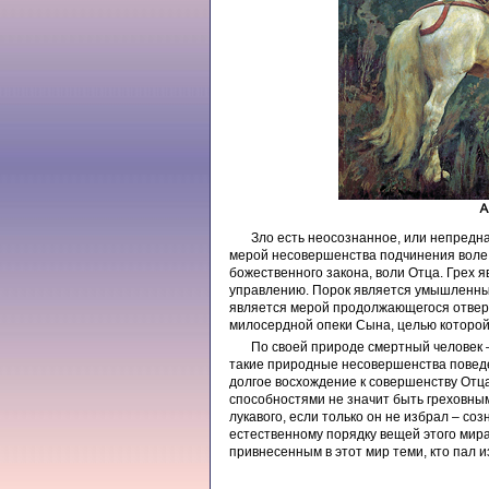
Зло есть неосознанное, или непредн
мерой несовершенства подчинения воле
божественного закона, воли Отца. Грех 
управлению. Порок является умышленным
является мерой продолжающегося отверж
милосердной опеки Сына, целью которой
По своей природе смертный человек 
такие природные несовершенства поведе
долгое восхождение к совершенству От
способностями не значит быть греховным
лукавого, если только он не избрал – со
естественному порядку вещей этого мир
привнесенным в этот мир теми, кто пал и