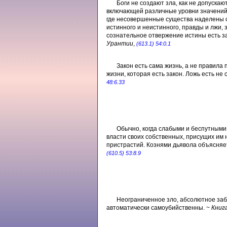
Боги не создают зла, как не допускаю
включающей различные уровни значений 
где несовершенные существа наделены с
истинного и неистинного, правды и лжи,
сознательное отвержение истины есть за
Урантии
,
(613.1) 54:0.1
Закон есть сама жизнь, а не правила
жизни, которая есть закон. Ложь есть н
48:6.33
Обычно, когда слабыми и беспутными
власти своих собственных, присущих им 
пристрастий. Кознями дьявола объясняет
(610.5) 53:8.9
Неограниченное зло, абсолютное заб
автоматически самоубийственны. ~
Книг