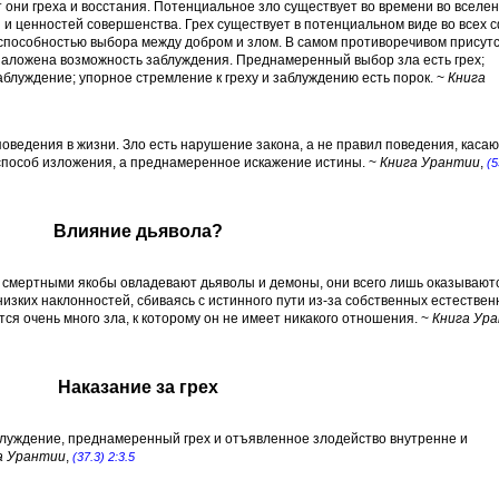
т они греха и восстания. Потенциальное зло существует во времени во вселен
и ценностей совершенства. Грех существует в потенциальном виде во всех 
пособностью выбора между добром и злом. В самом противоречивом присут
 заложена возможность заблуждения. Преднамеренный выбор зла есть грех;
блуждение; упорное стремление к греху и заблуждению есть порок. ~
Книга
 поведения в жизни. Зло есть нарушение закона, а не правил поведения, каса
е способ изложения, а преднамеренное искажение истины. ~
Книга Урантии
,
(5
Влияние дьявола?
 смертными якобы овладевают дьяволы и демоны, они всего лишь оказывают
низких наклонностей, сбиваясь с истинного пути из-за собственных естестве
ся очень много зла, к которому он не имеет никакого отношения. ~
Книга Ур
Наказание за грех
луждение, преднамеренный грех и отъявленное злодейство внутренне и
а Урантии
,
(37.3) 2:3.5