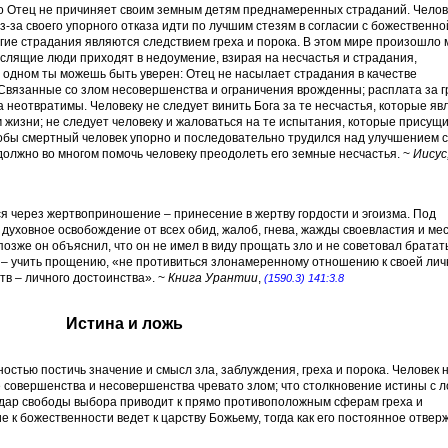
что Отец не причиняет своим земным детям преднамеренных страданий. Челов
з-за своего упорного отказа идти по лучшим стезям в согласии с божественно
ногие страдания являются следствием греха и порока. В этом мире произошло 
ыслящие люди приходят в недоумение, взирая на несчастья и страдания,
 одном ты можешь быть уверен: Отец не насылает страдания в качестве
 Связанные со злом несовершенства и ограничения врожденны; расплата за г
 неотвратимы. Человеку не следует винить Бога за те несчастья, которые яв
жизни; не следует человеку и жаловаться на те испытания, которые присущ
чтобы смертный человек упорно и последовательно трудился над улучшением 
олжно во многом помочь человеку преодолеть его земные несчастья. ~
Иисус
ся через жертвоприношение – принесение в жертву гордости и эгоизма. Под
духовное освобождение от всех обид, жалоб, гнева, жажды своевластия и мес
 позже он объяснил, что он не имел в виду прощать зло и не советовал братат
 – учить прощению, «не противиться злонамеренному отношению к своей лич
в – личного достоинства». ~
Книга Урантии
,
(1590.3) 141:3.8
Истина и ложь
стью постичь значение и смысл зла, заблуждения, греха и порока. Человек 
 совершенства и несовершенства чревато злом; что столкновение истины с 
 дар свободы выбора приводит к прямо противоположным сферам греха и
е к божественности ведет к царству Божьему, тогда как его постоянное отвер