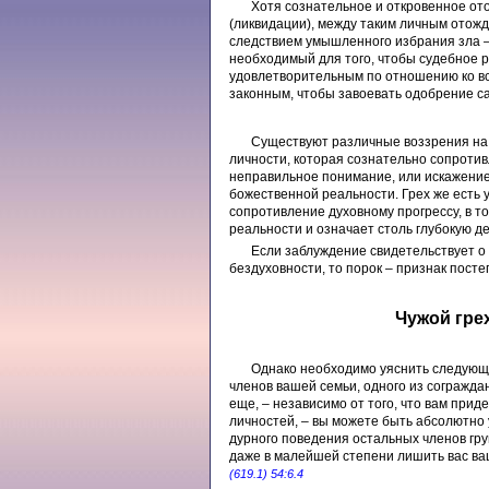
Хотя сознательное и откровенное от
(ликвидации), между таким личным отож
следствием умышленного избрания зла –
необходимый для того, чтобы судебное 
удовлетворительным по отношению ко вс
законным, чтобы завоевать одобрение с
Существуют различные воззрения на 
личности, которая сознательно сопроти
неправильное понимание, или искажени
божественной реальности. Грех же есть
сопротивление духовному прогрессу, в т
реальности и означает столь глубокую д
Если заблуждение свидетельствует о 
бездуховности, то порок – признак пост
Чужой грех
Однако необходимо уяснить следующе
членов вашей семьи, одного из сограждан 
еще, – независимо от того, что вам пр
личностей, – вы можете быть абсолютно
дурного поведения остальных членов гру
даже в малейшей степени лишить вас ва
(619.1) 54:6.4