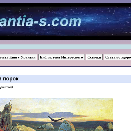
ачать Книгу Урантии
Библиотека Интересного
Ссылки
Статьи о здор
и порок
Урантии)