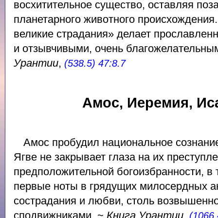
восхитительное существо, оставляя поз
планетарного животного происхождения
великие страдания» делает прославлен
и отзывчивыми, очень благожелательны
Урантии
,
(538.5) 47:8.7
Амос, Иеремия, Ис
Амос пробудил национальное сознание
Ягве не закрывает глаза на их преступле
предположительной богоизбранности, в 
первые ноты в грядущих милосердных а
сострадания и любви, столь возвышенно
сподвижниками. ~
Книга Урантии
,
(1066.