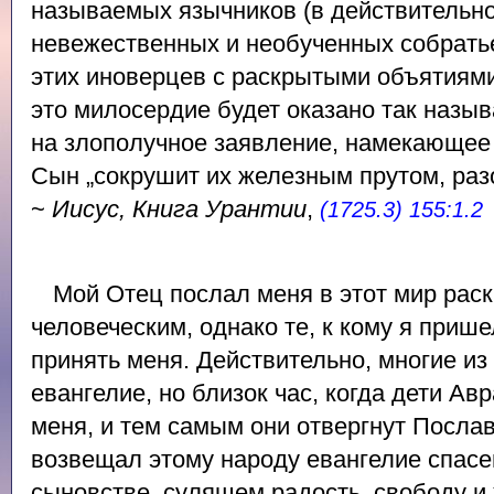
называемых язычников (в действительн
невежественных и необученных собратье
этих иноверцев с раскрытыми объятиями
это милосердие будет оказано так назы
на злополучное заявление, намекающее 
Сын „сокрушит их железным прутом, разо
~
Иисус, Книга Урантии
,
(1725.3) 155:1.2
Мой Отец послал меня в этот мир рас
человеческим, однако те, к кому я прише
принять меня. Действительно, многие из
евангелие, но близок час, когда дети Ав
меня, и тем самым они отвергнут Посла
возвещал этому народу евангелие спасе
сыновстве, сулящем радость, свободу и