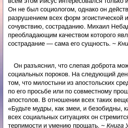
всём этом Иисус интересовался только 
Он не был социологом, однако он дейст
разрушением всех форм эгоистической и
сочувствию, состраданию. Михаил Неба
преобладающим качеством которого явл
сострадание — сама его сущность. ~
Кн
Он разъяснил, что слепая доброта мо
социальных пороков. На следующий ден
том, что милостыни из апостольских сре
по его просьбе или по совместному про
апостолов. В отношении всех таких вещ
«Будьте мудры, как змеи, и безобидны, к
всех социальных ситуациях он стремитс
терпимости и умению прощать. ~
Книга 