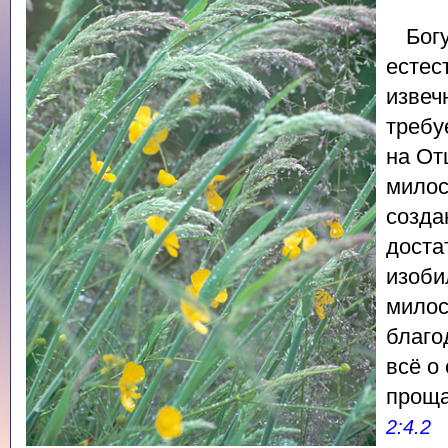
Бог
естес
извеч
требу
на От
милос
созда
доста
изоби
милос
благо
всё о 
проща
2:4.2