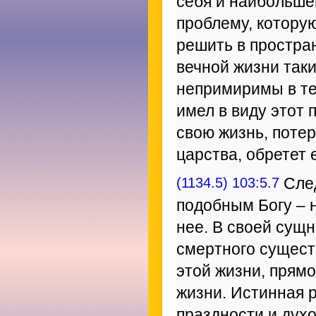
себя и наибольше
проблему, котору
решить в простра
вечной жизни так
непримиримы в те
имел в виду этот п
свою жизнь, потер
царства, обретет 
(1134.5) 103:5.7
След
подобным Богу – н
нее. В своей сущн
смертного сущест
этой жизни, прям
жизни. Истинная 
праздности и дух