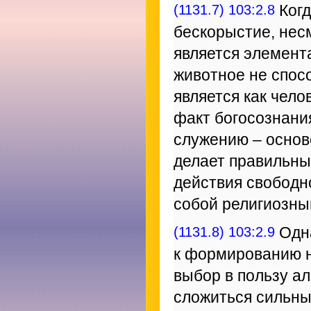
(1131.7) 103:2.8
Когд
бескорыстие, несм
является элемент
животное не спос
является как чело
факт богосознани
служению – основе
делает правильны
действия свободн
собой религиозны
(1131.8) 103:2.9
Одна
к формированию н
выбор в пользу ал
сложиться сильны