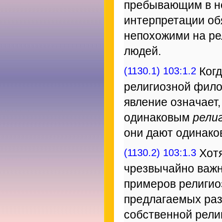
пребывающим в не
интерпретации об
непохожими на р
людей.
(1130.1) 103:1.2
Когд
религиозной фило
явление означает,
одинаковым
рели
они дают одинако
(1130.2) 103:1.3
Хотя
чрезвычайно важн
примеров религио
предлагаемых раз
собственной рели