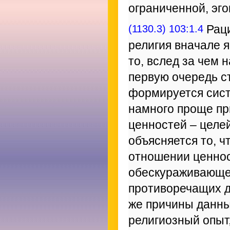
ограниченной, эг
(1130.3) 103:1.4
Раци
религия вначале 
то, вслед за чем 
первую очередь с
формируется сис
намного проще пр
ценностей – целе
объясняется то, ч
отношении ценнос
обескураживающее
противоречащих др
же причины данны
религиозный опыт,