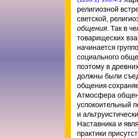
религиозной встре
светской, религи
общения
. Так в 
товарищеских вза
начинается групп
социального обще
поэтому в древни
должны были съед
общения сохраняе
Атмосфера общен
успокоительный п
и альтруистическ
Наставника и явл
практики присутст