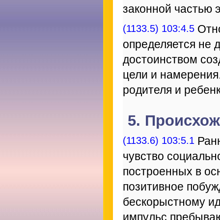
законной частью 
(1133.5) 103:4.5
Отно
определяется не 
достоинством соз
цели и намерения
родителя и ребен
5. Происхо
(1133.6) 103:5.1
Ранн
чувство социальн
построенных в ос
позитивное побуж
бескорыстному ид
импульс пребываю