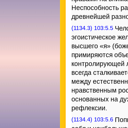
Неспособность ра
древнейшей разно
(1134.3) 103:5.5
Чело
эгоистическое же
высшего «я» (бож
примиряются объ
контролирующей л
всегда сталкивае
между естествен
нравственным ро
основанных на ду
рефлексии.
(1134.4) 103:5.6
Попы