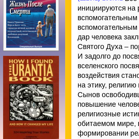
инициируются на 
вспомогательным 
вспомогательным
дар человека зак
Святого Духа – п
И задолго до пос
вселенского посв
воздействия стан
на этику, религию
Сынов освободивш
повышение челове
религиозные исти
обитаемом мире, 
формировании рел