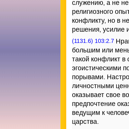
служению, а не не
религиозного опыт
конфликту, но в 
решения, усилие 
(1131.6) 103:2.7
Нрав
большим или мен
такой конфликт в
эгоистическими п
порывами. Настро
личностными ценн
оказывает свое в
предпочтение ока
ведущим к челове
царства.