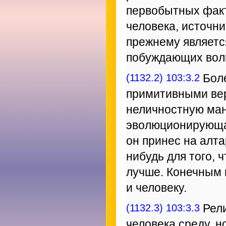
первобытных факт
человека, источни
прежнему являетс
побуждающих вол
(1132.2) 103:3.2
Боле
примитивными вер
неличностную ман
эволюционирующая
он принес на алта
нибудь для того, 
лучше. Конечным 
и человеку.
(1132.3) 103:3.3
Рели
человека среду, н