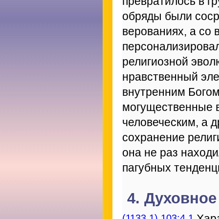
превратилось в г
обряды были соср
верованиях, а со 
персонализировали
религиозной эвол
нравственный эле
внутренним Богом,
могущественные в
человеческим, а 
сохранение религи
она не раз наход
пагубных тенденц
4. Духовно
(1133.1) 103:4.1
Хара