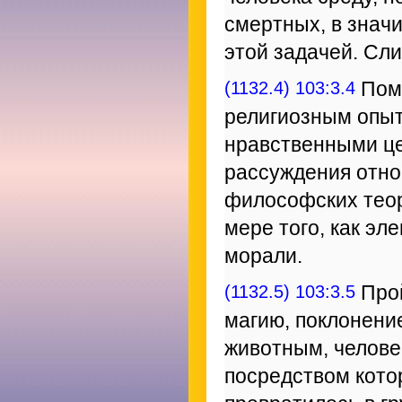
смертных, в знач
этой задачей. Сл
(1132.4) 103:3.4
Помн
религиозным опыт
нравственными це
рассуждения отно
философских теор
мере того, как э
морали.
(1132.5) 103:3.5
Прой
магию, поклонение
животным, челове
посредством кото