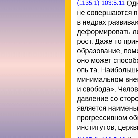
(1135.1) 103:5.11
Одн
не совершаются п
в недрах развива
деформировать ли
рост. Даже то пр
образование, помо
оно может способ
опыта. Наибольши
минимальном внеш
и свобода». Челов
давление со сторо
является наименьш
прогрессивном об
институтов, церкв