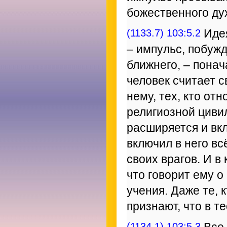
божественного ду
(1133.7) 103:5.2
Идея
– импульс, побужд
ближнего, – пона
человек считает с
нему, тех, кто от
религиозной циви
расширяется и вк
включил в него вс
своих врагов. И в
что говорит ему о
учения. Даже те, 
признают, что в т
(1134.1) 103:5.3