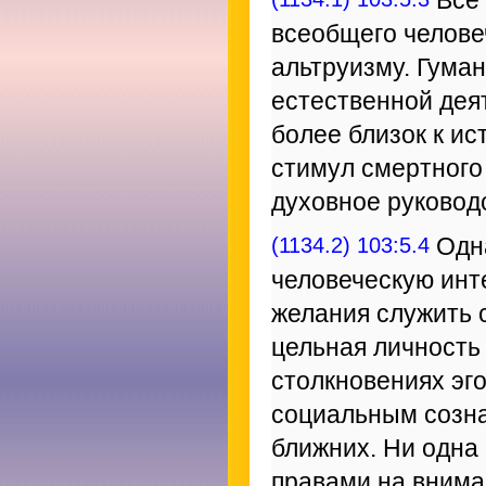
Все 
всеобщего челове
альтруизму. Гума
естественной дея
более близок к ис
стимул смертного
духовное руковод
(1134.2) 103:5.4
Одна
человеческую инт
желания служить с
цельная личность
столкновениях эг
социальным сознан
ближних. Ни одна
правами на внима