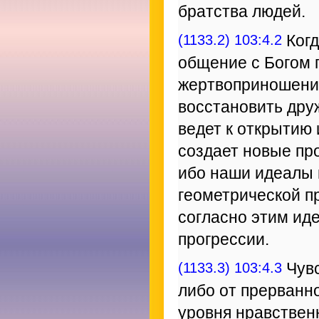
братства людей.
(1133.2) 103:4.2
Когд
общение с Богом п
жертвоприношения
восстановить дру
ведет к открытию
создает новые пр
ибо наши идеалы 
геометрической п
согласно этим ид
прогрессии.
(1133.3) 103:4.3
Чувс
либо от прерванн
уровня нравствен