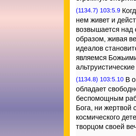
(1134.7) 103:5.9
Когд
нем живет и дейст
возвышается над 
образом, живая в
идеалов становит
являемся Божьими
альтруистические
(1134.8) 103:5.10
В о
обладает свободн
беспомощным раб
Бога, ни жертвой
космического дет
творцом своей ве