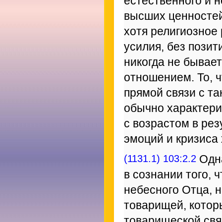
естественного и 
высших ценностей
хотя религиозное
усилия, без пози
никогда не бывае
отношением. То, 
прямой связи с т
обычно характери
с возрастом в рез
эмоций и кризиса 
(1131.1) 103:2.2
Одна
в сознании того, 
небесного Отца, 
товарищей, котор
товарищеской свя