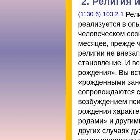
2. Религия 
(1130.6) 103:2.1
Рели
реализуется в опы
человеческом соз
месяцев, прежде 
религии не внезап
становление. И вс
рождения». Вы вс
«рожденными зано
сопровождаются 
возбуждением пси
рождения характ
родами» и другим
других случаях д