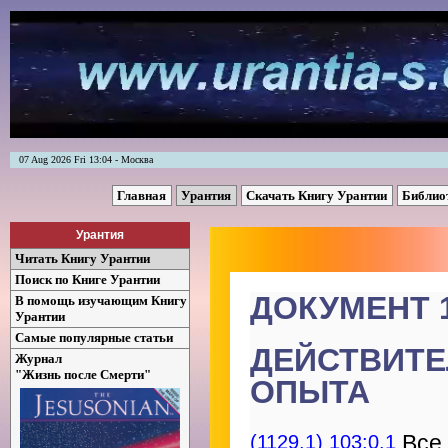
07 Aug 2026 Fri 13:04 - Москва
Главная
Урантия
Скачать Книгу Урантии
Библио
Урантия
Читать Книгу Урантии
Поиск по Книге Урантии
ДОКУМЕНТ 
В помощь изучающим Книгу
Урантии
Самые популярные статьи
ДЕЙСТВИТЕ
Журнал
"Жизнь после Смерти"
ОПЫТА
(1129.1) 103:0.1
Все 