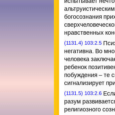
испытывает нечто
альтруистическим
богосознания прих
сверхчеловеческо
нравственных кон
(1131.4) 103:2.5
Псих
негативна. Во мн
человека заключае
ребенок позитиве
побуждения – те 
сигнализирует пр
(1131.5) 103:2.6
Если
разум развивается
религиозного созн