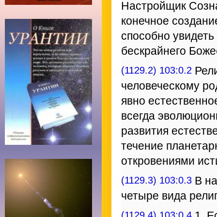
Настройщик Созна
конечное создани
способно увидеть
бескрайнего Боже
(1129.2) 103:0.2
Рели
человеческому ро
явно естественно
всегда эволюцион
развития естеств
течение планетар
откровениями ист
(1129.3) 103:0.3
В на
четыре вида религ
(1129.4) 103:0.4
1. Е