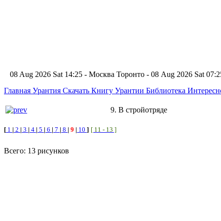
08 Aug 2026 Sat 14:25 - Москва
Торонто - 08 Aug 2026 Sat 07
Главная
Урантия
Скачать Книгу Урантии
Библиотека Интерес
9. В стройотряде
[
1
|
2
|
3
|
4
|
5
|
6
|
7
|
8
|
9
|
10
]
[ 11 - 13 ]
Всего: 13 рисунков