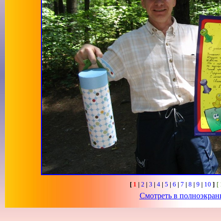
[
1
|
2
|
3
|
4
|
5
|
6
|
7
|
8
|
9
|
10
]
[
Смотреть в полноэкра