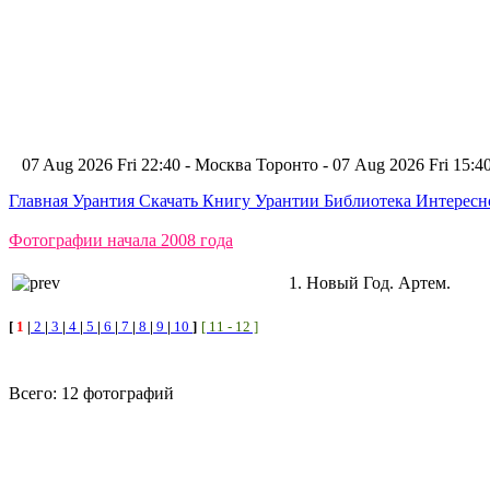
07 Aug 2026 Fri 22:40 - Москва
Торонто - 07 Aug 2026 Fri 15:
Главная
Урантия
Скачать Книгу Урантии
Библиотека Интерес
Фотографии начала 2008 года
1. Новый Год. Артем.
[
1
|
2
|
3
|
4
|
5
|
6
|
7
|
8
|
9
|
10
]
[ 11 - 12 ]
Всего: 12 фотографий