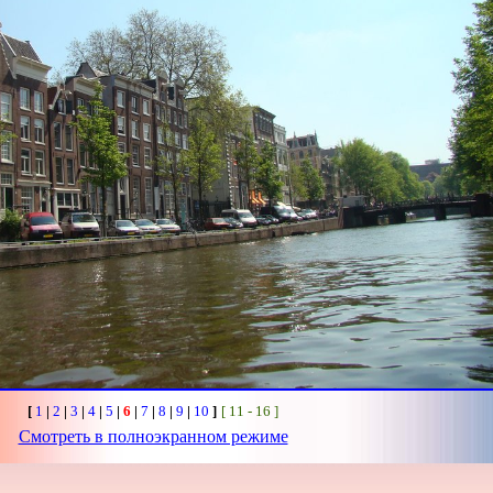
[
1
|
2
|
3
|
4
|
5
|
6
|
7
|
8
|
9
|
10
]
[ 11 - 16 ]
Смотреть в полноэкранном режиме