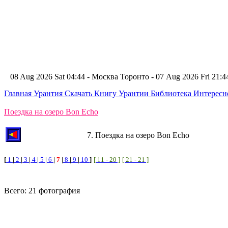
08 Aug 2026 Sat 04:44 - Москва
Торонто - 07 Aug 2026 Fri 21
Главная
Урантия
Скачать Книгу Урантии
Библиотека Интерес
Поездка на озеро Bon Echo
7. Поездка на озеро Bon Echo
[
1
|
2
|
3
|
4
|
5
|
6
|
7
|
8
|
9
|
10
]
[ 11 - 20 ]
[ 21 - 21 ]
Всего: 21 фотография