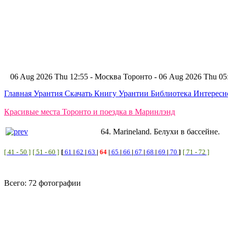
06 Aug 2026 Thu 12:55 - Москва
Торонто - 06 Aug 2026 Thu 0
Главная
Урантия
Скачать Книгу Урантии
Библиотека Интерес
Красивые места Торонто и поездка в Маринлэнд
64. Marineland. Белухи в бассейне.
[ 41 - 50 ]
[ 51 - 60 ]
[
61
|
62
|
63
|
64
|
65
|
66
|
67
|
68
|
69
|
70
]
[ 71 - 72 ]
Всего: 72 фотографии