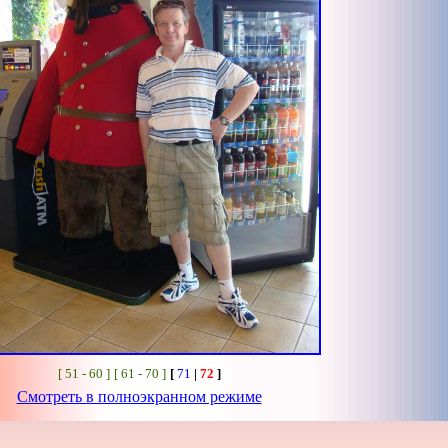
[ 51 - 60 ]
[ 61 - 70 ]
[
71
|
72
]
Смотреть в полноэкранном режиме