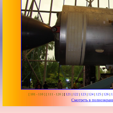
[ 101 - 110 ]
[ 111 - 120 ]
[
121
|
122
|
123
|
124
|
125
|
126
|
1
Смотреть в полноэкра