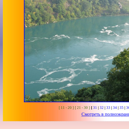
[ 11 - 20 ]
[ 21 - 30 ]
[
31
|
32
|
33
|
34
|
35
|
3
Смотреть в полноэкра