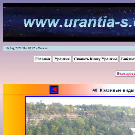
06 Aug 2026 Thu 03:02 - Москва
Главная
Урантия
Скачать Книгу Урантии
Библио
Велопрогу
40. Красивые виды 