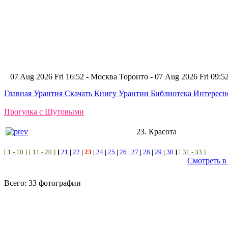
07 Aug 2026 Fri 16:52 - Москва
Торонто - 07 Aug 2026 Fri 09:
Главная
Урантия
Скачать Книгу Урантии
Библиотека Интерес
Прогулка с Шутовыми
23. Красота
[ 1 - 10 ]
[ 11 - 20 ]
[
21
|
22
|
23
|
24
|
25
|
26
|
27
|
28
|
29
|
30
]
[ 31 - 33 ]
Смотреть в
Всего: 33 фотографии