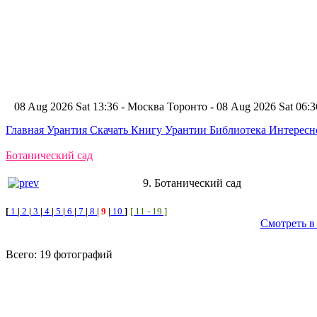
08 Aug 2026 Sat 13:36 - Москва
Торонто - 08 Aug 2026 Sat 06
Главная
Урантия
Скачать Книгу Урантии
Библиотека Интерес
Ботанический сад
9. Ботанический сад
[
1
|
2
|
3
|
4
|
5
|
6
|
7
|
8
|
9
|
10
]
[ 11 - 19 ]
Смотреть в
Всего: 19 фотографий