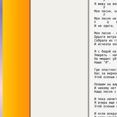
     F      
Я живу на ве
     F      
Моя песня, к
     F       
Моя песня не 
F      G    E
И не одета.

Моя песня - 
Брызги ветра
Собрала их гу
И исчезла она
Я с бедой на
Умереть - ни
Но мешает уйт
Наше "Я".

Где опастнос
Нас за верно
Этой осенью 
Пляшем на ви
И никому нет
Наша песня с
И пока ничег
Я вчера еще 
Этой осенью с
И если вокру