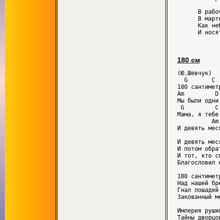
      В рабо
      В март
      Как не
180 см
(Ю.Шевчук)

  G       C

180 сантиметp
Am         D

Мы были одни

 G         C

Мама, я тебе 
          Am
И девять мес
И девять мес
И потом обpат
И тот, кто с
Благословил 
180 сантиметp
Hад нашей бpе
Гнал лошадей
Закованный ме
Импеpия pyши
Тайны двоpцов