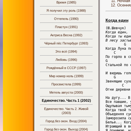
Ночная
Время (1985)
Осення
Я получил эту роль (1988)
Оттепель (1990)
Когда един
Пластун (1991)
Когда един,

Актриса Весна (1992)
Когда ты еди
В лесу засты
Чёрный пёс Петербург (1993)
         G  
Когда Луна п
Это всё (1994)
    C

По горло в с
Любовь (1996)
G           
Стальной по с
Рождённый в СССР (1997)
             
И видишь гол
Мир номер ноль (1999)
    G       
Звенящие сух
Просвистела (1999)
        C

Огни деревни
Метель августа (2000)
На дугу... В
Единочество. Часть 1 (2002)
Все павшие, 
Ощупывая тьм
Единочество. Часть 2. Живой
Когда твой т
(2003)
Объеденяя су
Заморозила с
Город без окон. Вход (2004)
Белье... Ког
Играющий в в
Город без окон. Выход (2004)
Я понимаю, н