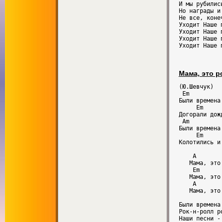
И мы рубилис
Но награды и
Не все, коне
Уходит Наше 
Уходит Наше 
Уходит Наше 
Мама, это р
(Ю.Шевчук)

 Em         
Были времена
     Em     
Догорали дож
 Am         
Были времена
     Em     
Колотились и
    A       
   Мама, это
    Em      
   Мама, это
    A       
   Мама, это
Были времена
Рок-н-ролл р
Наши песни -