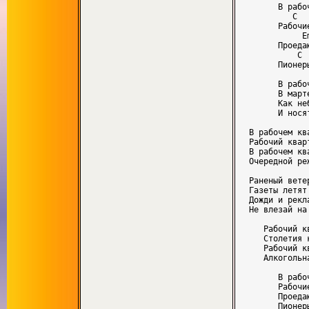
      В рабо
         C  
      Рабочие
           E
      Проеда
          C 
      Пионер
      В рабо
      В март
      Как не
      И нося
В рабочем кв
Рабочий кварт
В рабочем кв
Очередной реж
Раненый вете
Газеты летят 
Дожди и рекл
Не влезай на 
   Рабочий к
   Столетия к
   Рабочий к
   Алкогольна
      В рабо
      Рабочие
      Проеда
      Пионер