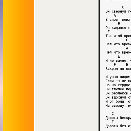
        C

Он свернул г
    A

В снов твоих
      E     
Он кидался с
 E           
Так чтоб проп
          C

Пел что врем
          A

Пел что врем
      E     
И не важно, 
    F     E 
Вскрыл поток
И упал лицом
Если ты не п
Но на сердце
Он глупее по
Он рефлексы 
Он вдохнул с
И от боли, о
На звезду, и
   C         
Дорога бескра
   E         
Дорога без от