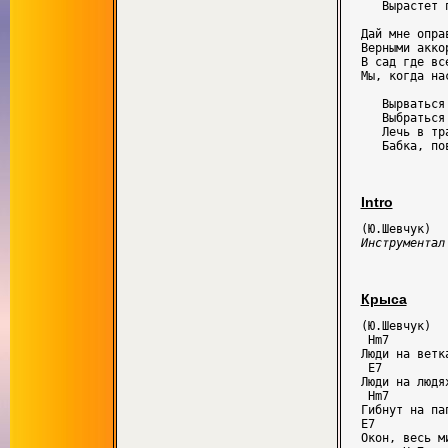
   Вырастет 
Дай мне опра
Верными акко
В сад где вс
Мы, когда на
   Вырваться
   Выбраться
   Лечь в тр
Intro
Инструментал
Крыса
(Ю.Шевчук)

 Hm7

Люди на ветк
 E7 

Люди на людя
 Hm7 

Гибнут на па
E7 

Окон, весь м