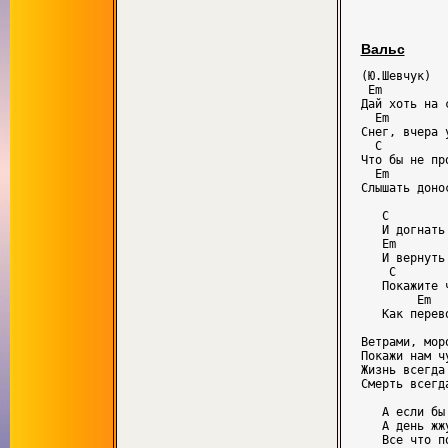
Вальс
(Ю.Шевчук)

 Em         
Дай хоть на 
  Em        
Снег, вчера 
  C         
Что бы не пр
  Em        
Слышать доно
   C        
   И догнать
   Em

   И вернуть
    C       
   Покажите 
        Em  
   Как перев
Ветрами, мор
Покажи нам ч
Жизнь всегда
Смерть всегд
   А если бы
   А день жж
   Все что п