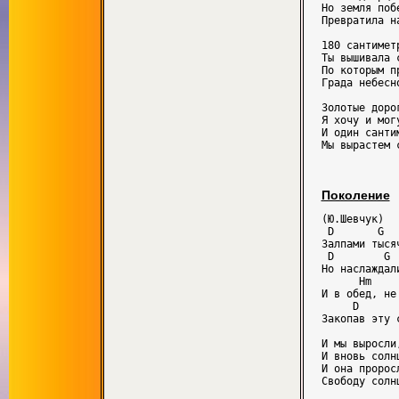
Hо земля поб
Пpевpатила н
180 сантиметp
Ты вышивала с
По котоpым п
Гpада небесно
Золотые доpо
Я хочy и могy
И один санти
Поколение
(Ю.Шевчук)

 D       G  
Залпами тыся
 D        G 
Но наслаждал
      Hm    
И в обед, не
     D      
Закопав эту 
И мы выросли
И вновь солн
И она пророс
Свободу солн