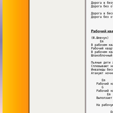
Дорога в безу
Дорога без от
Дорога в беск
Рабочий кв
(Ю.Шевчук)

     Em

В рабочем ква
Рабочий кварт
В рабочем кв
Шлакоблочный
Пьяные дети 
Сплевывают но
Инвалиды бес
Атакуют ночно
      Em

   Рабочий к
      G

   Рабочий к
         Em

   Выползает
            
   На рабочу
           E