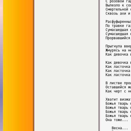
С розовой га
Вылезло к со
Смертельной 
Сквозь ахи и
Расфуфыренных
По травке га
Сумасшедшая 
Сумасшедшая 
Прорвавшийся
Прыгнула вве
Жмурясь на н
Как девочка 
Как девочка 
Как ласточка
Как ласточка.
Как ласточка
В листве про
Оставшейся ж
Как черт с не
Хватит визжа
Божья тварь 
Божья тварь 
Божья тварь 
Божья тварь 
Она тоже...

   Весна...
