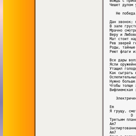
Вождь с приби
Чешет дулом у
   Не победа
Дан звонок; 
В зале грустн
Мрачно смотр
Веру и Любовь
Мат стоит над
Рев зверей го
Роды, тайные 
Реют флаги из
Все дары волх
Ясли оружейно
Утащил голодн
Как сыграть 
Ослепительных
Нужно больше,
Чтобы толще з
Вифлиемская з
   Электриче
Em           
Я грущу, смот
          D 
Третьим плано
Am7          
Заспиртованны
Am7         