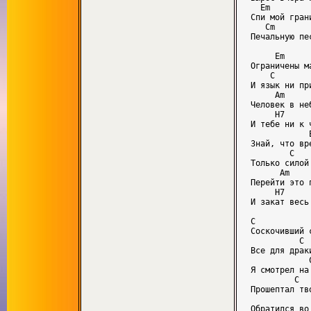
  Em

Спи мой гран
   Cm       
Печальную пе
     Em

Ограничены м
    C

И язык ни пр
     Am

Человек в не
     H7

И тебе ни к 
            E
Знай, что вр
        C 

Только силой
      Am 

Перейти это 
     H7 

И закат весь
C           
Соскочивший 
          C 
Все для драк
            
Я смотрел на
         C  
Прошептал тв
             
Обратился во 