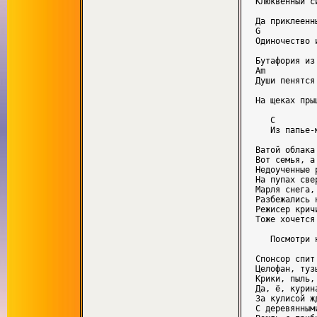
Клюквенный с
            
Да приклеенны
G            
Одиночество и
             
Бутафория из 
Am           
Души пенятся 
            
На щеках прыщ
   C        
   Из папье-м
Ватой облака 
Вот семья, а 
Недоученные р
На пупах свер
Марля снега,
Разбежались н
Режисер кричи
Тоже хочется 
   Посмотри 
Спонсор спит
Целофан, туз
Крики, пыль,
Да, ё, курина
За кулисой жд
С деревянными