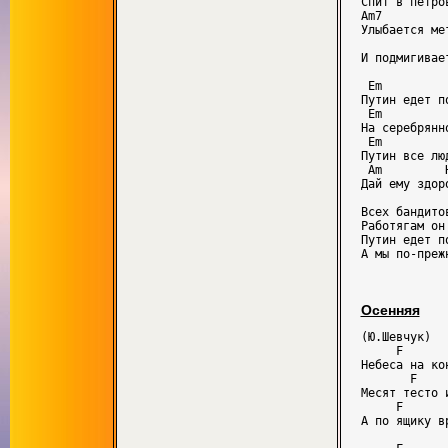
Спит в петро
Am7          
Улыбается мет
             
И подмигивает
 Em         
Путин едет по
 Em          
На серебрянно
 Em

Путин все люд
 Am         
Дай ему здоро
Всех бандитов
Работягам он 
Путин едет по
Осенняя
(Ю.Шевчук)

     F      
Небеса на ко
       F    
Месят тесто 
     F       
А по ящику в