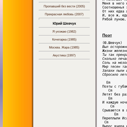
Меня в него 
Пропавший без вести (2005)
Соотношенья 
От них едва 
Прекрасная любовь (2007)
И, все ж, ед
Юрий Шевчук
Я уезжаю (1982)
Поэт
Кочегарка (1985)
Выл осторожн
Москва. Жара (1985)
Жизни железн
Ты так прекр
Акустика (1997)
Сколько печа
Соль на мозо
Мир тесен та
Запахи пыли 
Сбросило лет
  Em

Поэты с губа
   Cm

Летят без ра
   Em

И каждую ноч
    Cm 

Срываются в 
      Em

Переплыли Ис
 Cm 

Вырос вчера 