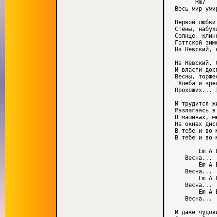
      Hm7    
Весь мир уми
Первой любви
Стены, набух
Солнце, клин
Готтской зим
На Невский, 
На Невский, 
И власти дос
Весны, торже
"Хлеба и зре
Прохожих... 
И трудится ж
Разлагаясь в
В машинах, м
На окнах дис
В тебе и во 
В тебе и во 
       Em A E
   Весна...

       Em A E
   Весна...

       Em A E
   Весна...

       Em A E
   Весна...

И даже чудов