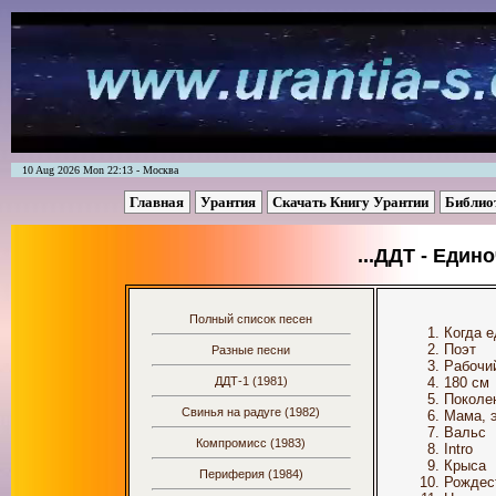
10 Aug 2026 Mon 22:13 - Москва
Главная
Урантия
Скачать Книгу Урантии
Библио
...ДДТ - Едино
Полный список песен
Когда е
Поэт
Разные песни
Рабочи
ДДТ-1 (1981)
180 см
Поколе
Свинья на радуге (1982)
Мама, э
Вальс
Компромисс (1983)
Intro
Крыса
Периферия (1984)
Рождес