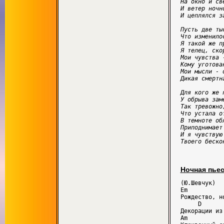
На окно и све
И ветер ночн
И цеплялся з
Пусть две ты
Что изменилос
Я такой же п
Я телец, ско
Мои чувства -
Кому уготова
Мои мысли - 
Дикая смертна
Для кого же п
У обрыва заме
Так тревожно
Что устала о
В темноте об
Приподнимает 
И я чувствую 
Твоего беско
Ночная пье
(Ю.Шевчук)

Em           
Рождество, но
     D       
Декорации из 
Am           