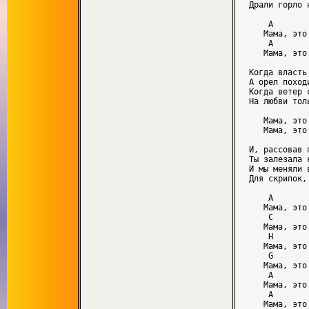
Драли горло 
    A       
   Мама, это
    A       
   Мама, это
Когда власть
А орел поход
Когда ветер 
На любви тол
   Мама, это
   Мама, это
И, рассовав 
Ты залезала 
И мы меняли 
Для скрипок,
    A       
   Мама, это
    C

   Мама, это
    H

   Мама, это
    G

   Мама, это
    A       
   Мама, это
    A       