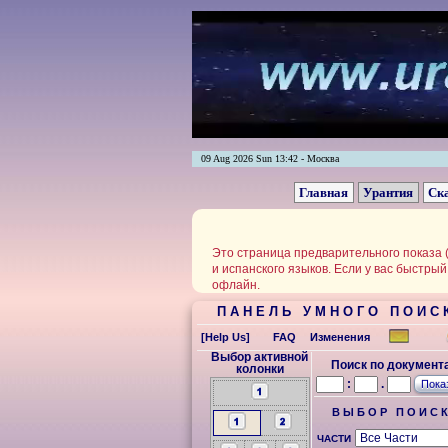
09 Aug 2026 Sun 13:42 - Москва
Главная
Урантия
Ск
Это страница предварительного показа 
и испанского языков. Если у вас быстры
офлайн.
П А Н Е Л Ь У М Н О Г О П О И С 
[Help Us]
FAQ
Изменения
Выбор активной
Поиск по документ
колонки
:
.
В Ы Б О Р П О И С К
ЧАСТИ