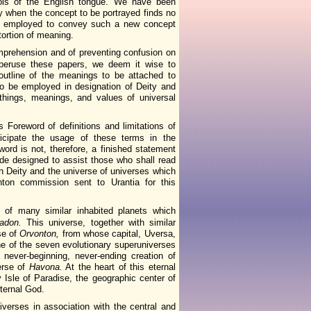
ls of the English tongue. We have been
y when the concept to be portrayed finds no
be employed to convey such a new concept
stortion of meaning.
comprehension and of preventing confusion on
peruse these papers, we deem it wise to
 outline of the meanings to be attached to
o be employed in designation of Deity and
things, meanings, and values of universal
s Foreword of definitions and limitations of
ticipate the usage of these terms in the
ord is not, therefore, a finished statement
 guide designed to assist those who shall read
 Deity and the universe of universes which
ton commission sent to Urantia for this
e of many similar inhabited planets which
adon.
This universe, together with similar
se of
Orvonton,
from whose capital, Uversa,
e of the seven evolutionary superuniverses
never-beginning, never-ending creation of
erse of
Havona.
At the heart of this eternal
y Isle of Paradise, the geographic center of
eternal God.
verses in association with the central and