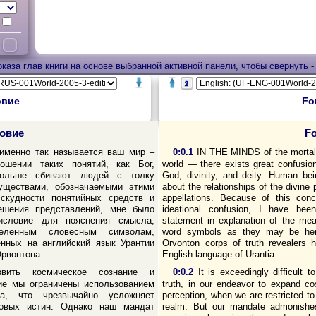
аза глав книги на основе выбранной активной панели, чтобы свернуть -
овие
Fo
овие
F
именно так называется ваш мир –
0:0.1
IN THE MINDS of the mortals
ошении таких понятий, как Бог,
world — there exists great confusio
больше сбивают людей с толку
God, divinity, and deity. Human bei
уществами, обозначаемыми этими
about the relationships of the divine
скудности понятийных средств и
appellations. Because of this con
ешения представлений, мне было
ideational confusion, I have been
исловие для пояснения смысла,
statement in explanation of the mea
деленным словесным символам,
word symbols as they may be here
нных на английский язык Урантии
Orvonton corps of truth revealers h
рвонтона.
English language of Urantia.
вить космическое сознание и
0:0.2
It is exceedingly difficult
ие мы ограничены использованием
truth, in our endeavor to expand c
а, что чрезвычайно усложняет
perception, when we are restricted to
овых истин. Однако наш мандат
realm. But our mandate admonishe