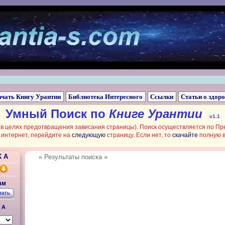
ачать Книгу Урантии
Библиотека Интересного
Ссылки
Статьи о здор
Умный Поиск по
Книге Урантии
v1.1
(в целях предотвращения зависания страницы). Поиск осуществляется по Пре
й интернет, перейдите на
следующую
страницу. Если нет, то
скачайте
полную в
К А
« Результаты поиска »
ам
 А