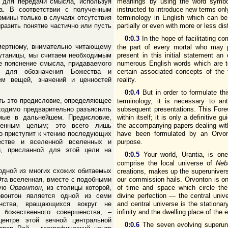
 для передачи смысла, используя
meanings by using the word symbo
а. В соответствии с полученным
instructed to introduce new terms onl
рмины только в случаях отсутствия
terminology in English which can 
ыразить понятие частично или пусть
partially or even with more or less di
0:0.3
In the hope of facilitating 
ертному, внимательно читающему
the part of every mortal who may 
путаницы, мы считаем необходимым
present in this initial statement an
е пояснение смысла, придаваемого
numerous English words which are t
м для обозначения Божества и
certain associated concepts of the 
ем вещей, значений и ценностей
reality.
0:0.4
But in order to formulate thi
ить это предисловие, определяющее
terminology, it is necessary to an
ходимо предварительно разъяснить
subsequent presentations. This Forew
мые в дальнейшем. Предисловие,
within itself; it is only a definitive
ченным целым; это всего лишь
the accompanying papers dealing with
то приступит к чтению последующих
have been formulated by an Orvon
естве и вселенной вселенных и
purpose.
й, присланной для этой цели на
0:0.5
Your world, Urantia, is on
comprise the local universe of
Neb
одной из многих схожих обитаемых
creations, makes up the superuniver
Эта вселенная, вместе с подобными
our commission hails. Orvonton is on
ную
Орвонтон
, из столицы которой,
of time and space which circle the 
вонтон является одной из семи
divine perfection — the central univ
нства, вращающихся вокруг не
and central universe is the stationar
божественного совершенства, –
infinity and the dwelling place of the 
ентре этой вечной центральной
0:0.6
The seven evolving superuni