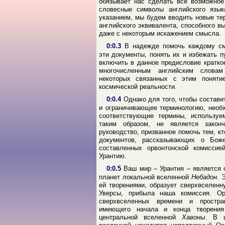
обязывает нас сделать всё возможное
словесные символы английского язык
указанием, мы будем вводить новые те
английского эквивалента, способного в
даже с некоторым искажением смысла.
0:0.3
В надежде помочь каждому см
эти документы, понять их и избежать 
включить в данное предисловие кратко
многочисленным английским слова
некоторых связанных с этим поняти
космической реальности.
0:0.4
Однако для того, чтобы состав
и ограничивающее терминологию, необ
соответствующие термины, используе
таким образом, не является закон
руководство, призванное помочь тем, к
документов, рассказывающих о Бож
составленных орвонтонской комиссие
Урантию.
0:0.5
Ваш мир – Урантия – является 
планет локальной вселенной
Небадон
. 
ей творениями, образует сверхвселен
Уверсы, прибыла наша комиссия. Ор
сверхвселенных времени и простра
имеющего начала и конца творения 
центральной вселенной
Хавоны
. В ц