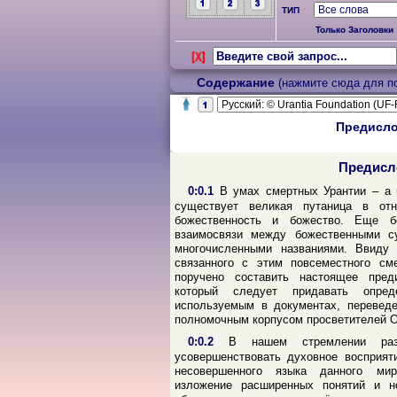
ТИП
Только Заголовки
Содержание
(нажмите сюда для пок
Предисл
Предисл
0:0.1
В умах смертных Урантии – а 
существует великая путаница в отн
божественность и божество. Еще 
взаимосвязи между божественными с
многочисленными названиями. Ввиду 
связанного с этим повсеместного см
поручено составить настоящее пред
который следует придавать опре
используемым в документах, переведе
полномочным корпусом просветителей О
0:0.2
В нашем стремлении раз
усовершенствовать духовное восприят
несовершенного языка данного мир
изложение расширенных понятий и н