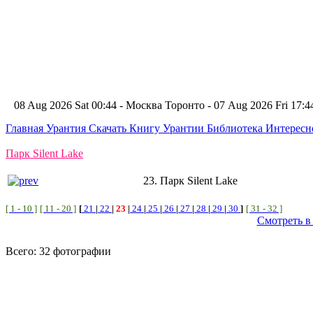
08 Aug 2026 Sat 00:44 - Москва
Торонто - 07 Aug 2026 Fri 17
Главная
Урантия
Скачать Книгу Урантии
Библиотека Интерес
Парк Silent Lake
23. Парк Silent Lake
[ 1 - 10 ]
[ 11 - 20 ]
[
21
|
22
|
23
|
24
|
25
|
26
|
27
|
28
|
29
|
30
]
[ 31 - 32 ]
Смотреть в
Всего: 32 фотографии