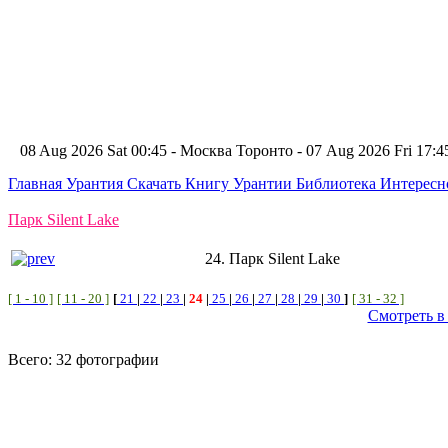
08 Aug 2026 Sat 00:45 - Москва
Торонто - 07 Aug 2026 Fri 17
Главная
Урантия
Скачать Книгу Урантии
Библиотека Интерес
Парк Silent Lake
24. Парк Silent Lake
[ 1 - 10 ]
[ 11 - 20 ]
[
21
|
22
|
23
|
24
|
25
|
26
|
27
|
28
|
29
|
30
]
[ 31 - 32 ]
Смотреть в
Всего: 32 фотографии