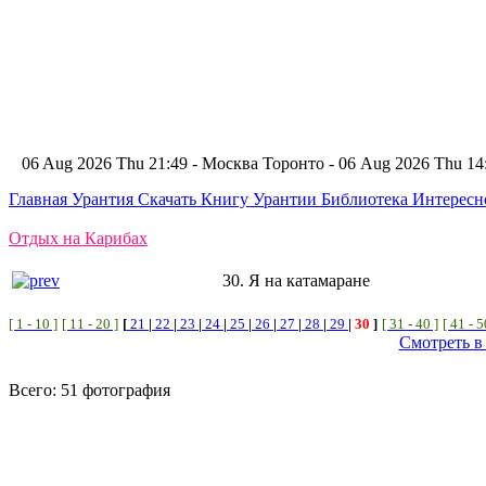
06 Aug 2026 Thu 21:49 - Москва
Торонто - 06 Aug 2026 Thu 1
Главная
Урантия
Скачать Книгу Урантии
Библиотека Интерес
Отдых на Карибах
30. Я на катамаране
[ 1 - 10 ]
[ 11 - 20 ]
[
21
|
22
|
23
|
24
|
25
|
26
|
27
|
28
|
29
|
30
]
[ 31 - 40 ]
[ 41 - 5
Смотреть в
Всего: 51 фотография