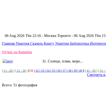
06 Aug 2026 Thu 22:16 - Москва
Торонто - 06 Aug 2026 Thu 1
Главная
Урантия
Скачать Книгу Урантии
Библиотека Интерес
Отдых на Карибах
31. Солнце, пляж, море...
[ 11 - 20 ]
[ 21 - 30 ]
[
31
|
32
|
33
|
34
|
35
|
36
|
37
|
38
|
39
|
40
]
[ 41 - 50 ]
[ 51 -
Смотреть в
Всего: 51 фотография