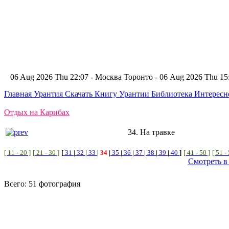
06 Aug 2026 Thu 22:07 - Москва
Торонто - 06 Aug 2026 Thu 1
Главная
Урантия
Скачать Книгу Урантии
Библиотека Интерес
Отдых на Карибах
34. На травке
[ 11 - 20 ]
[ 21 - 30 ]
[
31
|
32
|
33
|
34
|
35
|
36
|
37
|
38
|
39
|
40
]
[ 41 - 50 ]
[ 51 -
Смотреть в
Всего: 51 фотография