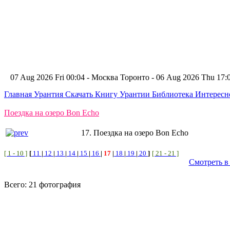
07 Aug 2026 Fri 00:04 - Москва
Торонто - 06 Aug 2026 Thu 17
Главная
Урантия
Скачать Книгу Урантии
Библиотека Интерес
Поездка на озеро Bon Echo
17. Поездка на озеро Bon Echo
[ 1 - 10 ]
[
11
|
12
|
13
|
14
|
15
|
16
|
17
|
18
|
19
|
20
]
[ 21 - 21 ]
Смотреть в
Всего: 21 фотография