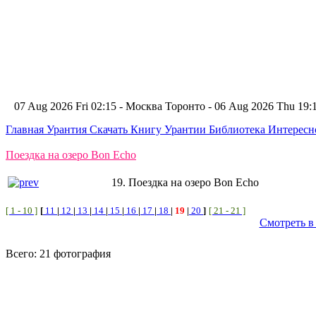
07 Aug 2026 Fri 02:15 - Москва
Торонто - 06 Aug 2026 Thu 19
Главная
Урантия
Скачать Книгу Урантии
Библиотека Интерес
Поездка на озеро Bon Echo
19. Поездка на озеро Bon Echo
[ 1 - 10 ]
[
11
|
12
|
13
|
14
|
15
|
16
|
17
|
18
|
19
|
20
]
[ 21 - 21 ]
Смотреть в
Всего: 21 фотография