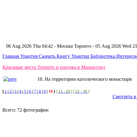
06 Aug 2026 Thu 04:42 - Москва
Торонто - 05 Aug 2026 Wed 
Главная
Урантия
Скачать Книгу Урантии
Библиотека Интерес
Красивые места Торонто и поездка в Маринлэнд
10. На территории католического монастыря
[
1
|
2
|
3
|
4
|
5
|
6
|
7
|
8
|
9
|
10
]
[ 11 - 20 ]
[ 21 - 30 ]
Смотреть в
Всего: 72 фотографии