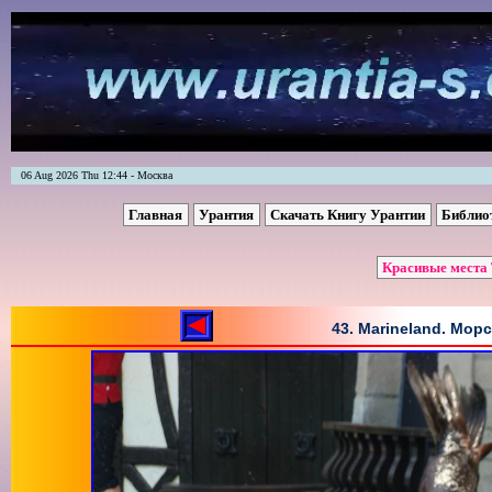
06 Aug 2026 Thu 12:44 - Москва
Главная
Урантия
Скачать Книгу Урантии
Библио
Красивые места 
43. Marineland. Мор