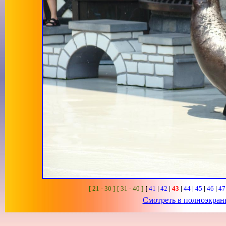
[ 21 - 30 ]
[ 31 - 40 ]
[
41
|
42
|
43
|
44
|
45
|
46
|
4
Смотреть в полноэкра