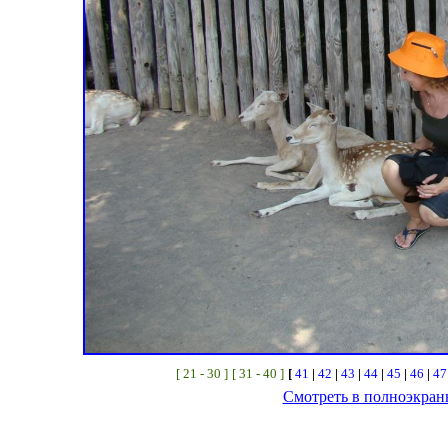
[ 21 - 30 ]
[ 31 - 40 ]
[
41
|
42
|
43
|
44
|
45
|
46
|
4
Смотреть в полноэкра