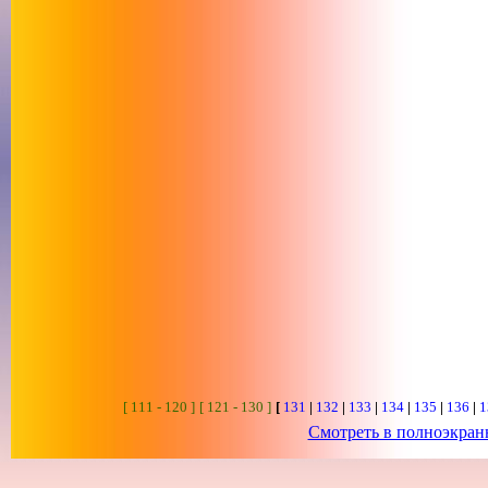
[ 111 - 120 ]
[ 121 - 130 ]
[
131
|
132
|
133
|
134
|
135
|
136
|
1
Смотреть в полноэкра