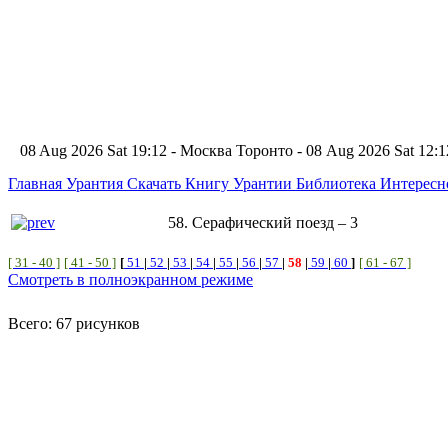
08 Aug 2026 Sat 19:12 - Москва
Торонто - 08 Aug 2026 Sat 12
Главная
Урантия
Скачать Книгу Урантии
Библиотека Интерес
58. Серафический поезд – 3
[ 31 - 40 ]
[ 41 - 50 ]
[
51
|
52
|
53
|
54
|
55
|
56
|
57
|
58
|
59
|
60
]
[ 61 - 67 ]
Смотреть в полноэкранном режиме
Всего: 67 рисунков