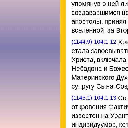
упомянув о ней л
создававшимся цер
апостолы, принял
вселенной, за Вт
(1144.9) 104:1.12
Хри
стала завоевывать
Христа, включала
Небадона и Божес
Материнского Дух
супругу Сына-Соз
(1145.1) 104:1.13
Со 
откровения факти
известен на Уран
индивидуумов, ко