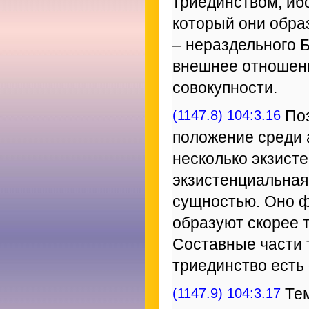
триединством, иб
который они образ
– нераздельного 
внешнее отношени
совокупности.
(1147.8) 104:3.16
Поэ
положение среди
несколько экзист
экзистенциальная
сущностью. Оно ф
образуют скорее 
Составные части 
триединство есть
(1147.9) 104:3.17
Тем