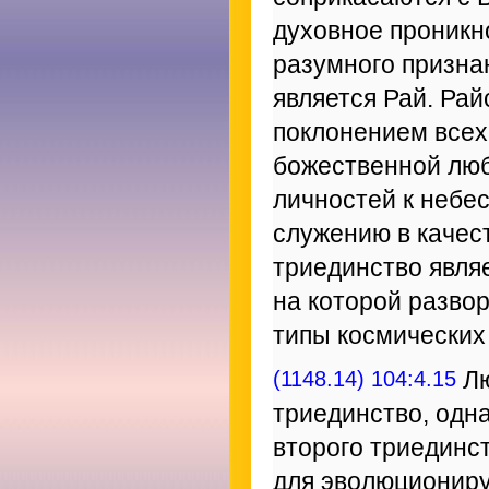
духовное проникн
разумного призна
является Рай. Ра
поклонением всех
божественной люб
личностей к небе
служению в качес
триединство явля
на которой разво
типы космических
(1148.14) 104:4.15
Лю
триединство, одна
второго триединст
для эволюциониру