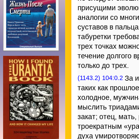
присущими эволюц
аналогии со многи
суставов в пальца
табуретки требова
трех точках можно
течение долгого 
только до трех.
(1143.2) 104:0.2
За и
таких как прошлое
холодное, мужчин
мыслить триадами:
закат; отец, мать
троекратным «ура»
духа умиротворяю