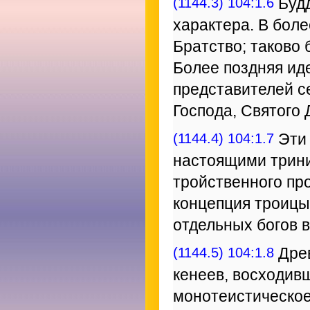
(1144.3) 104:1.6
Будд
характера. В бол
Братство; таково
Более поздняя ид
представителей с
Господа, Святого
(1144.4) 104:1.7
Эти 
настоящими трини
тройственного пр
концепция троицы
отдельных богов в
(1144.5) 104:1.8
Древ
кенеев, восходив
монотеистическое