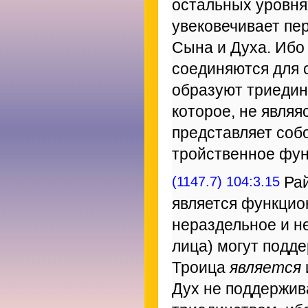
остальных уровня
увековечивает пе
Сына и Духа. Ибо 
соединяются для 
образуют триедин
которое, не являя
представляет собо
тройственное фун
(1147.7) 104:3.15
Рай
является функцио
нераздельное и н
лица) могут подд
Троица
является
Дух не поддержив