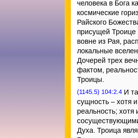
человека в Бога 
космические гори
Райского Божества
присущей Троице 
вовне из Рая, ра
локальные вселе
Дочерей трех веч
фактом, реальнос
Троицы.
(1145.5) 104:2.4
И та
сущность – хотя и
реальность; хотя 
сосуществующими
Духа. Троица явл