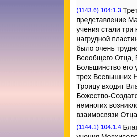
(1143.6) 104:1.3
Трет
представление Ма
учения стали три
нагрудной пласти
было очень трудн
Всеобщего Отца, 
Большинство его у
трех Всевышних Н
Троицу входят Вл
Божество-Создате
немногих возникл
взаимосвязи Отца
(1144.1) 104:1.4
Благ
учения Мелхиседе