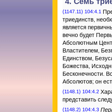
4. Семь три
(1147.11) 104:4.1
Пре
триединств, необ
является первичны
вечно будет Пер
Абсолютным Цент
Властителем, Без
Единством, Безу
Божества, Исход
Бесконечности. В
Абсолютов; он ес
(1148.1) 104:4.2
Хара
представить сле
(1148.2) 104:4.3
Пер