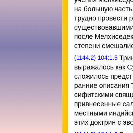
на большую часть
трудно провести 
существовавшими 
после Мелхиседек
степени смешалис
(1144.2) 104:1.5
Трин
выражалось как С
сложилось предст
ранние описания 
сифитскими свящ
привнесенные са
местными индийс
этих доктрин с э