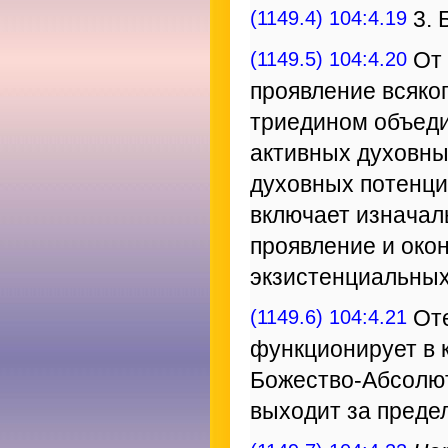
(1149.4) 104:4.19
3. 
(1149.5) 104:4.20
От 
проявление всяког
триедином объеди
активных духовны
духовных потенци
включает изначал
проявление и око
экзистенциальных
(1149.6) 104:4.21
Оте
функционирует в к
Божество-Абсолют
выходит за преде