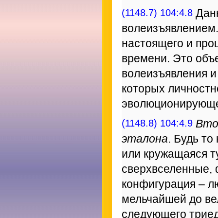
(1148.7) 104:4.8
Данн
волеизъявлением.
настоящего и про
времени. Это объ
волеизъявления и
которых личностн
эволюционирующе
(1148.8) 104:4.9
Вто
эталона
. Будь т
или кружащаяся т
сверхвселенные, 
конфигурация – л
мельчайшей до ве
следующего триед