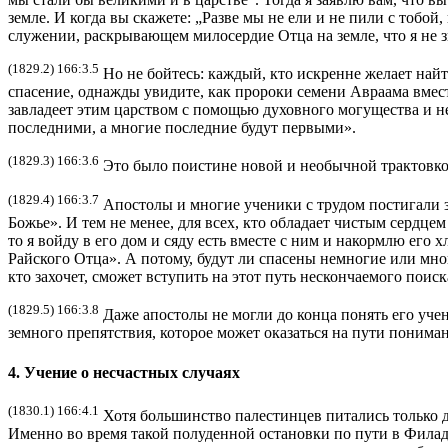
земле. И когда вы скажете: „Разве мы не ели и не пили с тобой
служении, раскрывающем милосердие Отца на земле, что я не з
(1829.2) 166:3.5
Но не бойтесь: каждый, кто искренне желает найт
спасение, однажды увидите, как пророки семени Авраама вмест
завладеет этим царством с помощью духовного могущества и не
последними, а многие последние будут первыми».
(1829.3) 166:3.6
Это было поистине новой и необычной трактовко
(1829.4) 166:3.7
Апостолы и многие ученики с трудом постигали зна
Божье». И тем не менее, для всех, кто обладает чистым сердцем
то я войду в его дом и сяду есть вместе с ним и накормлю его
Райского Отца». А потому, будут ли спасены немногие или мног
кто захочет, сможет вступить на этот путь нескончаемого поис
(1829.5) 166:3.8
Даже апостолы не могли до конца понять его уче
земного препятствия, которое может оказаться на пути поним
4. Учение о несчастных случаях
(1830.1) 166:4.1
Хотя большинство палестинцев питались только дв
Именно во время такой полуденной остановки по пути в Филаде