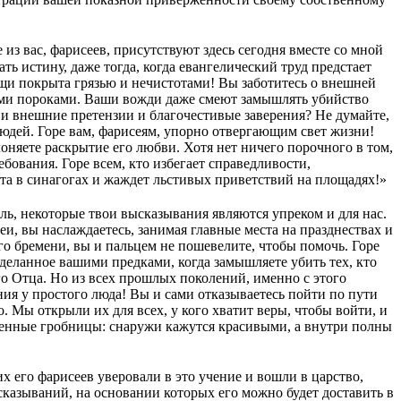
з вас, фарисеев, присутствуют здесь сегодня вместе со мной
ь истину, даже тогда, когда евангелический труд предстает
ищи покрыта грязью и нечистотами! Вы заботитесь о внешней
ыми пороками. Ваши вожди даже смеют замышлять убийство
 и внешние претензии и благочестивые заверения? Не думайте,
людей. Горе вам, фарисеям, упорно отвергающим свет жизни!
лоняете раскрытие его любви. Хотя нет ничего порочного в том,
бования. Горе всем, кто избегает справедливости,
ста в синагогах и жаждет льстивых приветствий на площадях!»
ель, некоторые твои высказывания являются упреком и для нас.
и, вы наслаждаетесь, занимая главные места на празднествах и
го бремени, вы и пальцем не пошевелите, чтобы помочь. Горе
деланное вашими предками, когда замышляете убить тех, кто
ого Отца. Но из всех прошлых поколений, именно с этого
ия у простого люда! Вы и сами отказываетесь пойти по пути
. Мы открыли их для всех, у кого хватит веры, чтобы войти, и
еленные гробницы: снаружи кажутся красивыми, а внутри полны
х его фарисеев уверовали в это учение и вошли в царство,
казываний, на основании которых его можно будет доставить в