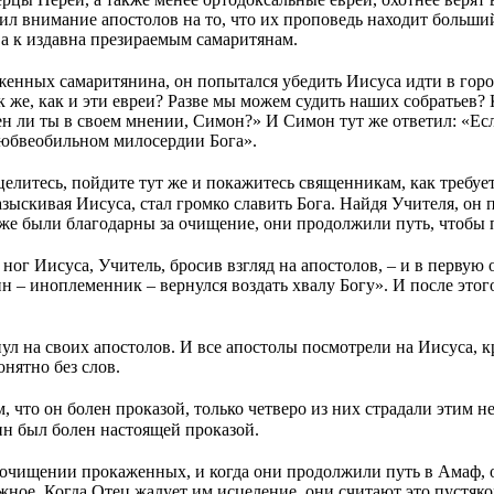
л внимание апостолов на то, что их проповедь находит больший
ва к издавна презираемым самаритянам.
женных самаритянина, он попытался убедить Иисуса идти в город
 же, как и эти евреи? Разве мы можем судить наших собратьев? К
ен ли ты в своем мнении, Симон?» И Симон тут же ответил: «Есл
любвеобильном милосердии Бога».
литесь, пойдите тут же и покажитесь священникам, как требует
азыскивая Иисуса, стал громко славить Бога. Найдя Учителя, он 
оже были благодарны за очищение, они продолжили путь, чтобы 
ог Иисуса, Учитель, бросив взгляд на апостолов, – и в первую оч
ин – иноплеменник – вернулся воздать хвалу Богу». И после этог
ул на своих апостолов. И все апостолы посмотрели на Иисуса, к
нятно без слов.
, что он болен проказой, только четверо из них страдали этим 
ин был болен настоящей проказой.
очищении прокаженных, и когда они продолжили путь в Амаф, он
ное. Когда Отец жалует им исцеление, они считают это пустяко