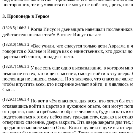
посторонних, те изумляются и не могут не поблагодарить, пол
3. Проповедь в Герасе
(1828.5) 166:3.1
Когда Иисус и двенадцать навещали посланников ц
действительно спасется?» В ответ Иисус сказал:
(1828.6) 166:3.2
«Вас учили, что спасутся только дети Авраама и 
говорится о Халеве и Иешуа как о единственных, кто дожил до
царства небесного, попадут в него.
(1828.7) 166:3.3
У вас есть еще одно высказывание, в котором мног
немногие из тех, кто ищет спасения, смогут войти в эту дверь.
пословица не лишена смысла. Но я заявляю, что спасение являе
чтобы впустить всех, кто искренне желает войти, и я являюсь 
Сына.
(1829.1) 166:3.4
Но вот в чём опасность для всех, кто хотел бы о
отказавшись войти в царство в духовном опыте, они могут попы
от царства, пока я пребывал в образе человека, будут искать в
подготовиться к этому небесному гражданству, однако вы отказ
отвергших спасение, дверь закрыта. Эта дверь закрыта для тех, 
преданностью воле моего Отца. Если в душе и в духе вы отверну
мы стали бы великими и в царстве”. Тогда я заявлю вам, что вы