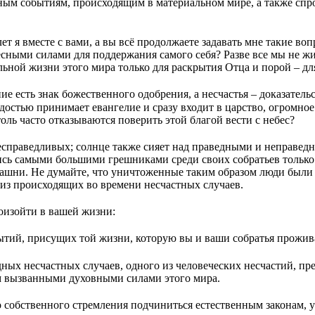
ым событиям, происходящим в материальном мире, а также спро
ет я вместе с вами, а вы всё продолжаете задавать мне такие в
есными силами для поддержания самого себя? Разве все мы не жив
льной жизни этого мира только для раскрытия Отца и порой – д
 есть знак божественного одобрения, а несчастья – доказательс
 радостью принимает евангелие и сразу входит в царство, огромн
оль часто отказываются поверить этой благой вести с небес?
справедливых; солнце также сияет над праведными и неправедны
ись самыми большими грешниками среди своих собратьев только п
ашни. Не думайте, что уничтоженные таким образом люди были
из происходящих во времени несчастных случаев.
оизойти в вашей жизни:
тий, присущих той жизни, которую вы и ваши собратья прожива
ных несчастных случаев, одного из человеческих несчастий, пре
м вызванными духовными силами этого мира.
о собственного стремления подчиниться естественным законам,