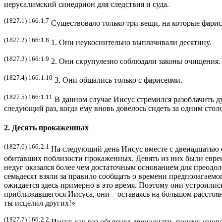
иерусалимский синедрион для следствия и суда.
(1827.1) 166:1.7
Существовало только три вещи, на которые фари
(1827.2) 166:1.8
1. Они неукоснительно выплачивали десятину.
(1827.3) 166:1.9
2. Они скрупулезно соблюдали законы очищения.
(1827.4) 166:1.10
3. Они общались только с фарисеями.
(1827.5) 166:1.11
В данном случае Иисус стремился разоблачить д
следующий раз, когда ему вновь довелось сидеть за одним стол
2. Десять прокаженных
(1827.6) 166:2.1
На следующий день Иисус вместе с двенадцатью о
обитавших поблизости прокаженных. Девять из них были евреи
недуг оказался более чем достаточным основанием для преодо
семьдесят взяли за правило сообщать о времени предполагаемог
ожидается здесь примерно в это время. Поэтому они устроилис
приближавшегося Иисуса, они – оставаясь на большом расстояни
ты исцелил других!»
(1827.7) 166:2.2
Иисус как раз объяснял двенадцати, почему инове