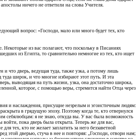
 апостолы ничего не ответили на слова Учителя.
едующий вопрос: «Господи, мало или много будет тех, кто
е. Некоторые из вас полагают, что поскольку в Писаниях
шедших из Египта, то сравнительно немногие из тех, кто ищет
н и что дверь, ведущая туда, также узка, а потому лишь
д туда широк, и что многие избирают этот путь. И эта
верь, выводящая на путь жизни, узка, она достаточно широка,
селенной, которое, с помощью веры, стремится найти Отца через
ьствия и наслаждения, присущие незрелым и эгоистичным людям:
 раскрыта в грядущую эпоху. Поэтому когда те, кто отвернулся
этим себялюбцам: я не знаю, откуда вы. У вас была возможность
 войти, пока дверь была открыта. Теперь же для вас,
 для тех, кто не желает заплатить за него беззаветной
ред этой дверью, стуча в нее и повторяя: „Господи, отвори нам;
е и удостоился награды за бескорыстное служение в царстве на