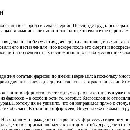
И
посетили все города и села северной Переи, где трудились сорат
ращал внимание своих апостолов на то, что евангелие царства м
оведена почти без участия двенадцати апостолов, и начиная с э
овали его наставлениям, ибо вскоре после его смерти и воскре
авлений и возвеличенных воспоминаний о его божественно-чело
, где жил богатый фарисей по имени Нафанаил; а поскольку много
оил для них – около двадцати человек – завтрак, пригласив Иису
ольшинство фарисеев вместе с двумя-тремя законниками уже сиде
из фарисеев – в особенности те, которые благосклонно относилис
урам. Поэтому их не удивило, что он направился прямо к столу
ких обычаев. В отличие от фарисеев, Иисус также не омывал ру
Нафанаилом и враждебно настроенным фарисеем, сидевшим по е
агал, что вы пригласили меня в этот дом, чтобы я разделил с ва
 вы привели меня сюда для того, чтобы я стал свидетелем демо