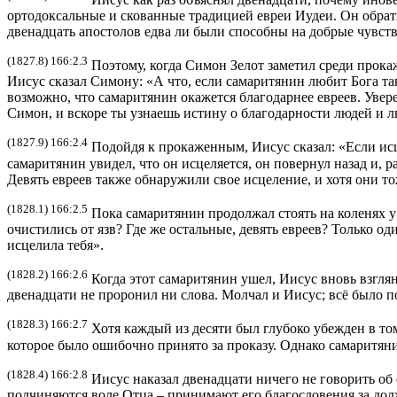
ортодоксальные и скованные традицией евреи Иудеи. Он обрати
двенадцать апостолов едва ли были способны на добрые чувст
(1827.8) 166:2.3
Поэтому, когда Симон Зелот заметил среди прока
Иисус сказал Симону: «А что, если самаритянин любит Бога так
возможно, что самаритянин окажется благодарнее евреев. Увер
Симон, и вскоре ты узнаешь истину о благодарности людей и 
(1827.9) 166:2.4
Подойдя к прокаженным, Иисус сказал: «Если исце
самаритянин увидел, что он исцеляется, он повернул назад и, р
Девять евреев также обнаружили свое исцеление, и хотя они т
(1828.1) 166:2.5
Пока самаритянин продолжал стоять на коленях у н
очистились от язв? Где же остальные, девять евреев? Только од
исцелила тебя».
(1828.2) 166:2.6
Когда этот самаритянин ушел, Иисус вновь взглян
двенадцати не проронил ни слова. Молчал и Иисус; всё было по
(1828.3) 166:2.7
Хотя каждый из десяти был глубоко убежден в том
которое было ошибочно принято за проказу. Однако самаритян
(1828.4) 166:2.8
Иисус наказал двенадцати ничего не говорить об 
подчиняются воле Отца – принимают его благословения за долж