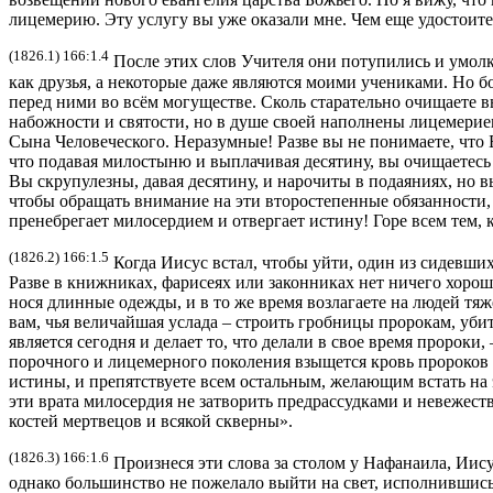
лицемерию. Эту услугу вы уже оказали мне. Чем еще удостоите
(1826.1) 166:1.4
После этих слов Учителя они потупились и умолкл
как друзья, а некоторые даже являются моими учениками. Но бо
перед ними во всём могуществе. Сколь старательно очищаете в
набожности и святости, но в душе своей наполнены лицемери
Сына Человеческого. Неразумные! Разве вы не понимаете, что
что подавая милостыню и выплачивая десятину, вы очищаетесь
Вы скрупулезны, давая десятину, и нарочиты в подаяниях, но в
чтобы обращать внимание на эти второстепенные обязанности, в
пренебрегает милосердием и отвергает истину! Горе всем тем, 
(1826.2) 166:1.5
Когда Иисус встал, чтобы уйти, один из сидевших
Разве в книжниках, фарисеях или законниках нет ничего хороше
нося длинные одежды, и в то же время возлагаете на людей тяж
вам, чья величайшая услада – строить гробницы пророкам, уби
является сегодня и делает то, что делали в свое время пророк
порочного и лицемерного поколения взыщется кровь пророков и
истины, и препятствуете всем остальным, желающим встать на э
эти врата милосердия не затворить предрассудками и невежес
костей мертвецов и всякой скверны».
(1826.3) 166:1.6
Произнеся эти слова за столом у Нафанаила, Иису
однако большинство не пожелало выйти на свет, исполнившись