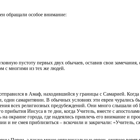
сеи обращали особое внимание:
уховную пустоту первых двух обычаев, оставив свои замечания, 
ом с многими из тех же людей.
тправился в Амаф, находившийся у границы с Самарией. Когда о
, один самаритянин. В обычных условиях эти евреи чурались б
ления всех религиозных предубеждений. Они много слышали об И
о прибытия Иисуса в те дни, когда Учитель, вместе с апостолам
ь на окраине города, где надеялись привлечь его внимание и пр
и и не смея приблизиться – вскочили и закричали: «Учитель, сж
рцы Переи, а также менее ортодоксальные евреи, охотнее верят в