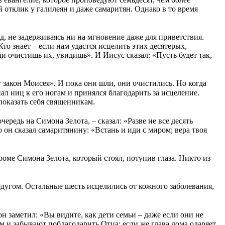
 отклик у галилеян и даже самаритян. Однако в то время
, не задерживаясь ни на мгновение даже для приветствия.
то знает – если нам удастся исцелить этих десятерых,
и очистишь их, увидишь». И Иисус сказал: «Пусть будет так,
 закон Моисея». И пока они шли, они очистились. Но когда
пал ниц к его ногам и принялся благодарить за исцеление.
показать себя священникам.
ередь на Симона Зелота, – сказал: «Разве не все десять
о он сказал самаритянину: «Встань и иди с миром; вера твоя
роме Симона Зелота, который стоял, потупив глаза. Никто из
недугом. Остальные шесть исцелились от кожного заболевания,
 заметил: «Вы видите, как дети семьи – даже если они не
м и забывают поблагодарить Отца; если же глава дома одаряет