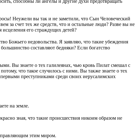
сить, способны ли ангелы и другие духи предотвращать
опросы! Неужели вы так и не заметили, что Сын Человеческий
ем за счет тех же средств, что и остальные люди? Разве вы не
ля исцеления его страждущих детей?
тво Божьего недовольства. Я заявляю, что такие убеждения
ое большинство составляют бедняки? Если богатство
ми. Вы знаете о тех галилеянах, чью кровь Пилат смешал с
отому, что такое случилось с ними. Вы также знаете о тех
 первыми преступниками среди своих иерусалимских
ете на земле.
красно зная, что такие происшествия никоим образом не
 управляющим этим миром.