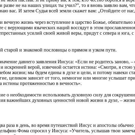
, и разве не на наших улицах ты учил?”, то я вновь заявлю вам,
наю вас. И затем Судья всей земли скажет вам: „Отойдите от на
и вечную жизнь через вступление в царство Божье, обязательно 
е с верующими языческих наций воссядут в этом прославленном ц
престанных усилий своей живой веры, придут с севера и юга, с 
й старой и знакомой пословицы о прямом и узком пути.
чение давнего заявления Иисуса: «Если не родитесь заново, – е
 и искренней верой, извечной остается истина: «Смотри, я стою у
 хлебом жизни; мы будем едины в духе и цели, и потому навеки 
ие, целиком зависит от того, немногие или многие услышат приг
ка истины протяженностью в вечность».
ние о необходимости использовать духовную силу для сокрушен
ания важнейших духовных ценностей новой жизни в духе, – жиз
а раза в день, во время путешествий Иисус и апостолы обычно 
льфию Фома спросил у Иисуса: «Учитель, услышав твои замечани