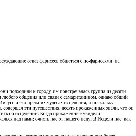
осуждающие отказ фарисеев общаться с не-фарисеями, на
ни подходили к городу, им повстречалась группа из десяти
ы любого общения или связи с самаритянином, однако общий
исусе и его прежних чудесах исцеления, и поскольку
и, совершал эти путешествия, десять прокаженных знали, что он
осить об исцелении. Когда прокаженные увидели
алься над нами; очисть нас от нашего недуга! Исцели нас, как
 евангелие, которое проповедуют семьдесят, чем более