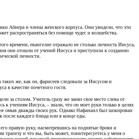
ники Абнера и члены женского корпуса. Они увидели, что эти
ожет распространяться без помощи чудес и волшебства.
того времени, евангелие отражало не столько личность Иисуса,
сения они отошли от учений Иисуса и приступили к созданию
веческой личности.
 таких же, как он, фарисеев следовали за Иисусом и
са в качестве почетного гостя.
ли за столом. Учитель сразу же занял свое место слева от
ь к учениям Иисуса, – знали, что он моет руки только в целях
, не омыв дважды своих рук. Однако Нафанаил был шокирован
к после каждого блюда или в конце еды.
го правую руку, насмотревшись на поднятые брови и
ми трапезу и что вы, быть может, поинтересуетесь у меня о
нстрации вашей показной приверженности своему собственному