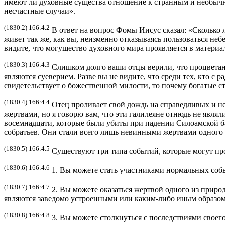
имеют ли духовные существа отношение к странным и необычн
несчастные случаи».
(1830.2) 166:4.2
В ответ на вопрос Фомы Иисус сказал: «Сколько л
живет так же, как вы, неизменно отказываясь пользоваться неб
видите, что могущество духовного мира проявляется в материа
(1830.3) 166:4.3
Слишком долго ваши отцы верили, что процветание
являются суеверием. Разве вы не видите, что среди тех, кто с
свидетельствует о божественной милости, то почему богатые ст
(1830.4) 166:4.4
Отец проливает свой дождь на справедливых и не
жертвами, но я говорю вам, что эти галилеяне отнюдь не являл
восемнадцати, которые были убиты при падении Силоамской б
собратьев. Они стали всего лишь невинными жертвами одного 
(1830.5) 166:4.5
Существуют три типа событий, которые могут пр
(1830.6) 166:4.6
1. Вы можете стать участниками нормальных собы
(1830.7) 166:4.7
2. Вы можете оказаться жертвой одного из природ
являются заведомо устроенными или каким-либо иным образо
(1830.8) 166:4.8
3. Вы можете столкнуться с последствиями своег