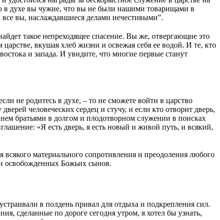
 что в духе вы чужие, что вы не были нашими товарищами в
с, все вы, наслаждавшиеся делами нечестивыми”.
найдет такое непреходящее спасение. Вы же, отвергающие это
арстве, вкушая хлеб жизни и освежая себя ее водой. И те, кто
востока и запада. И увидите, что многие первые станут
сли не родитесь в духе, – то не сможете войти в царство
 дверей человеческих сердец и стучу, и если кто отворит дверь,
станем братьями в долгом и плодотворном служении в поисках
лашение: «Я есть дверь, я есть новый и живой путь, и всякий,
ия всякого материального сопротивления и преодоления любого
ни освобожденных Божьих сынов.
устраивали в полдень привал для отдыха и подкрепления сил.
я, сделанные по дороге сегодня утром, я хотел бы узнать,