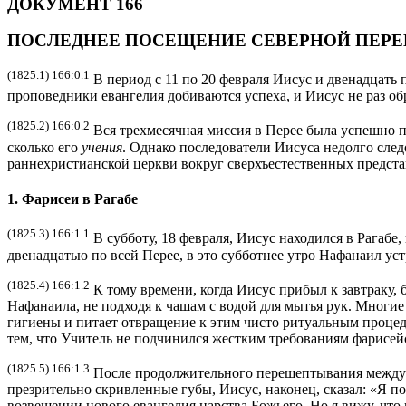
ДОКУМЕНТ 166
ПОСЛЕДНЕЕ ПОСЕЩЕНИЕ СЕВЕРНОЙ ПЕРЕ
(1825.1) 166:0.1
В период с 11 по 20 февраля Иисус и двенадцать 
проповедники евангелия добиваются успеха, и Иисус не раз об
(1825.2) 166:0.2
Вся трехмесячная миссия в Перее была успешно пр
сколько его
учения
. Однако последователи Иисуса недолго след
раннехристианской церкви вокруг сверхъестественных предст
1. Фарисеи в Рагабе
(1825.3) 166:1.1
В субботу, 18 февраля, Иисус находился в Рагабе
двенадцатью по всей Перее, в это субботнее утро Нафанаил устр
(1825.4) 166:1.2
К тому времени, когда Иисус прибыл к завтраку, б
Нафанаила, не подходя к чашам с водой для мытья рук. Многие 
гигиены и питает отвращение к этим чисто ритуальным процед
тем, что Учитель не подчинился жестким требованиям фарисейс
(1825.5) 166:1.3
После продолжительного перешептывания между 
презрительно скривленные губы, Иисус, наконец, сказал: «Я пол
возвещении нового евангелия царства Божьего. Но я вижу, что