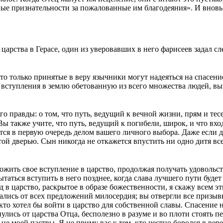
ные признательности за пожалованные им благодеяния». И вновь
арства в Герасе, один из уверовавших в него фарисеев задал сл
что только принятые в веру язычники могут надеяться на спасени
 вступления в землю обетованную из всего множества людей, вы
о правды: о том, что путь, ведущий к вечной жизни, прям и тесе
 Вы также учите, что путь, ведущий к погибели, широк, и что вхо
тся в первую очередь делом вашего личного выбора. Даже если д
этой дверью. Сын никогда не откажется впустить ни одно дитя в
тложить свое вступление в царство, продолжая получать удовол
таться вступить в него позднее, когда слава лучшего пути будет
ход в царство, раскрытое в образе божественности, я скажу всем 
ались от всех предложений милосердия; вы отвергли все призывы
кто хотел бы войти в царство для собственной славы. Спасение не
лись от царства Отца, бесполезно в разуме и во плоти стоять пе
 не моей паствы. Я не приму вас к тем, кто честно боролся в вер