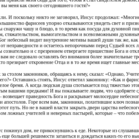
 вы меня как своего сегодняшнего гостя?»
и. И поскольку никто не заговорил, Иисус продолжал: «Многие и
льшинство фарисеев упорно отказываются увидеть свет и признат
ы снаружи чашу и блюдо, в то время как посуда для духовной п
ем, стяжательством, вымогательством и всевозможными духовн
 Бог небесный видит внутренние мотивы вашей души так же, как
 от неправедности и остаетесь непорочными перед Судьей всех 
ы сознательно и с презрением отвергаете пришествие Бога и отк
ам не следовало оставлять без внимания более значительные тре
кто презирает откровение Отца и в то же время ищет главные ме
 за столом законников, обращаясь к нему, сказал: «Однако, Учит
го?» Оставшись стоять, Иисус ответил законнику: «Как и фарисе
елое бремя. А когда людская душа спотыкается под тяжестью это
тым вашими предками! И вы показываете людям, что одобряете с
и, – возвещает праведность Бога и раскрывает милосердие небесн
 апостолов. Горе всем вам, законники, похитившие ключ познан
тот путь. Но не в вашей власти закрыть двери царства небесного
твом ложных учителей и неверных пастырей, которые – что поб
с покинул дом, не прикоснувшись к еде. Некоторые из слушавши
 еще большей решимости затаиться и дождаться каких-то его выс