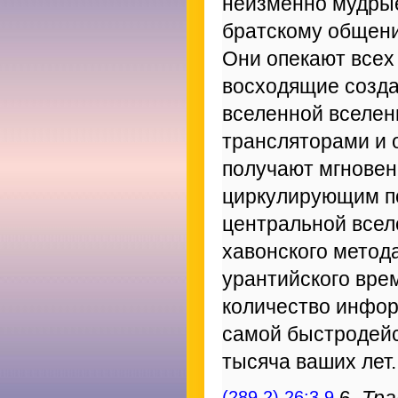
неизменно мудры
братскому общени
Они опекают всех
восходящие созда
вселенной вселен
трансляторами и 
получают мгновен
циркулирующим п
центральной всел
хавонского метода
урантийского вре
количество инфор
самой быстродейс
тысяча ваших лет.
(289.2) 26:3.9