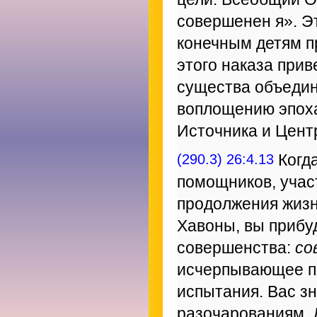
совершенен я». Э
конечным детям п
этого наказа прив
существа объедин
воплощению эпоха
Источника и Цент
(290.3) 26:4.13
Когда
помощников, уча
продолжения жизни
Хавоны, вы прибу
совершенства:
со
исчерпывающее п
испытания. Вас з
разочарованиям. 