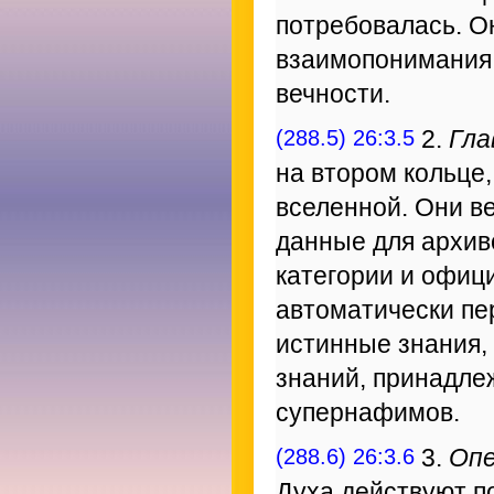
потребовалась. О
взаимопонимания
вечности.
(288.5) 26:3.5
2.
Гла
на втором кольце
вселенной. Они в
данные для архив
категории и офици
автоматически пе
истинные знания,
знаний, принадле
супернафимов.
(288.6) 26:3.6
3.
Опе
Духа действуют п