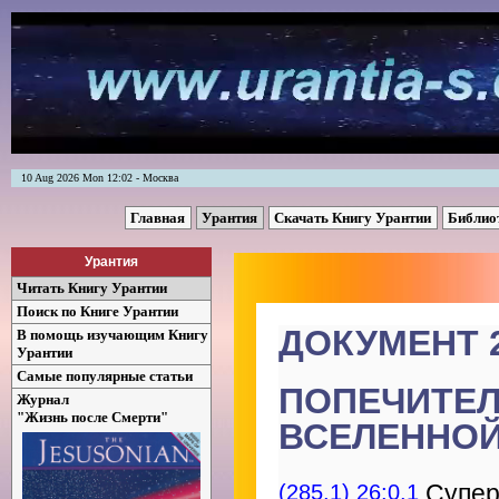
10 Aug 2026 Mon 12:02 - Москва
Главная
Урантия
Скачать Книгу Урантии
Библио
Урантия
Читать Книгу Урантии
Поиск по Книге Урантии
ДОКУМЕНТ 
В помощь изучающим Книгу
Урантии
Самые популярные статьи
ПОПЕЧИТЕЛ
Журнал
"Жизнь после Смерти"
ВСЕЛЕННО
(285.1) 26:0.1
Супер