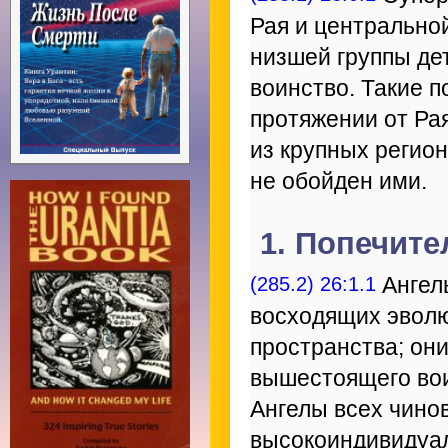
Рая и центрально
низшей группы де
воинство. Такие п
протяжении от Ра
из крупных регио
не обойден ими.
1. Попечите
(285.2) 26:1.1
Ангел
восходящих эволю
пространства; он
вышестоящего вои
Ангелы всех чино
высокоиндивидуал