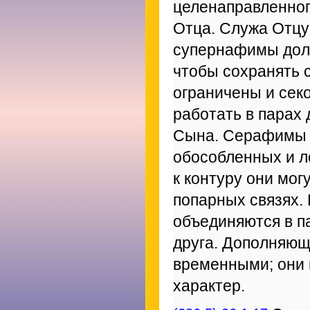
целенаправленног
Отца. Служа Отцу
супернафимы долж
чтобы сохранять 
ограничены и сек
работать в парах
Сына. Серафимы м
обособленных и л
к контуру они мог
попарных связях.
объединяются в па
друга. Дополняющ
временными; они
характер.