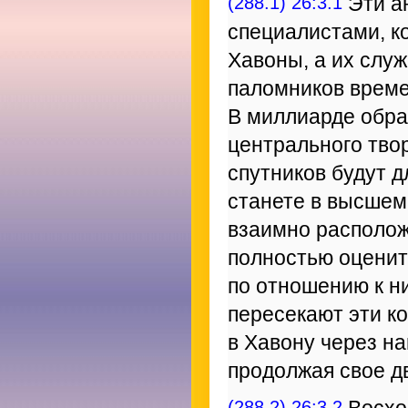
(288.1) 26:3.1
Эти ан
специалистами, к
Хавоны, а их слу
паломников време
В миллиарде обр
центрального тво
спутников будут д
станете в высшем
взаимно располо
полностью оценит
по отношению к н
пересекают эти ко
в Хавону через н
продолжая свое д
(288.2) 26:3.2