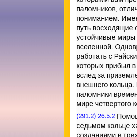
паломников, отли
пониманием. Име
путь восходящие 
устойчивые миры 
вселенной. Однов
работать с Райск
которых прибыл в
вслед за призем
внешнего кольца. 
паломники време
мире четвертого к
(291.2) 26:5.2
Помощ
седьмом кольце х
созданиями в тре