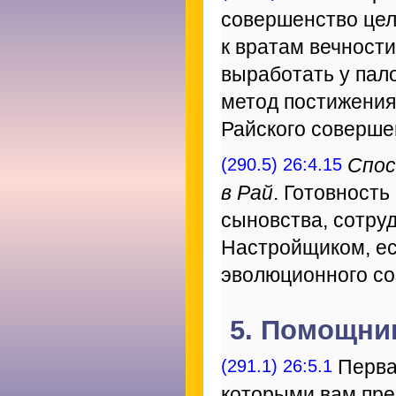
совершенство цел
к вратам вечност
выработать у пал
метод постижения
Райского соверше
(290.5) 26:4.15
Спос
в Рай
. Готовность
сыновства, сотру
Настройщиком, ес
эволюционного со
5. Помощни
(291.1) 26:5.1
Первая
которыми вам пре