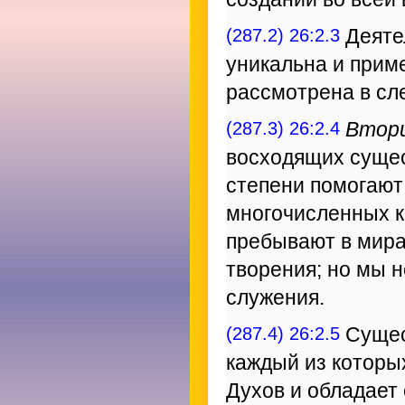
(287.2) 26:2.3
Деяте
уникальна и приме
рассмотрена в сл
(287.3) 26:2.4
Втор
восходящих сущес
степени помогают
многочисленных к
пребывают в мира
творения; но мы 
служения.
(287.4) 26:2.5
Сущест
каждый из которы
Духов и обладает