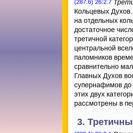
(287.6) 26:2.7
Трет
Кольцевых Духов.
на отдельных кол
достаточное числ
третичной катего
центральной всел
паломников време
сравнительно мал
Главных Духов во
супернафимов до 
этих двух катего
рассмотрены в пе
3. Третичн