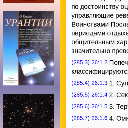
по достоинству о
управляющие рев
Воинствами Посла
периодами отдыха
общительным хара
значительно прев
(285.3) 26:1.2
Попеч
классифицируютс
(285.4) 26:1.3
1. Су
(285.5) 26:1.4
2. Се
(285.6) 26:1.5
3. Те
(285.7) 26:1.6
4. Ом