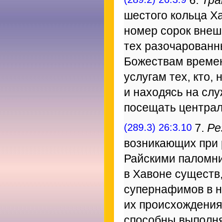
6.
Тра
шестого кольца Х
номер сорок внеш
тех разочарованн
Божествам времен
услугам тех, кто,
и находясь на сл
посещать централ
(289.3) 26:3.10
7.
Ре
возникающих при 
Райскими паломн
в Хавоне существ
супернафимов в н
их происхождения
способны выполн