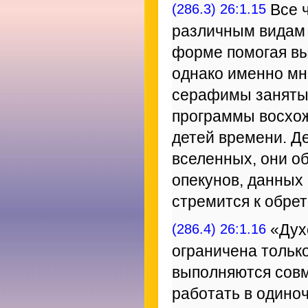
(286.3) 26:1.15
Все ч
различным видам 
форме помогая вы
однако именно м
серафимы заняты
программы восхож
детей времени. Де
вселенных, они о
опекунов, данных
стремится к обре
(286.4) 26:1.16
«Дух
ограничена только
выполняются совм
работать в одиноч