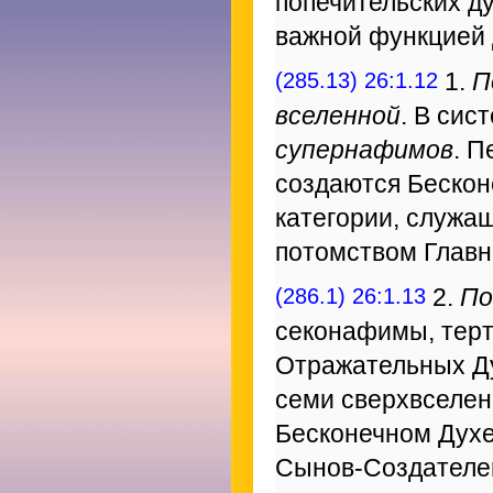
попечительских ду
важной функцией 
(285.13) 26:1.12
1.
П
вселенной
. В сис
супернафимов
. 
создаются Бескон
категории, служащ
потомством Главн
(286.1) 26:1.13
2.
По
секонафимы, тер
Отражательных Ду
семи сверхвселе
Бесконечном Духе
Сынов-Создателей