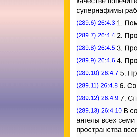
качестве попечит
супернафимы рабо
(289.6) 26:4.3
1. По
(289.7) 26:4.4
2. Про
(289.8) 26:4.5
3. Про
(289.9) 26:4.6
4. Про
(289.10) 26:4.7
5. Пр
(289.11) 26:4.8
6. Со
(289.12) 26:4.9
7. Сп
(289.13) 26:4.10
В со
ангелы всех семи
пространства все