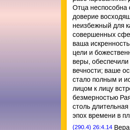
Отца неспособна 
доверие восходящ
неизбежный для к
совершенных сфер
ваша искренность
цели и божествен
веры, обеспечили
вечности; ваше о
стало полным и и
лицом к лицу вст
безмерностью Рая
столь длительная
эпох времени в п
(290.4) 26:4.14
Вера