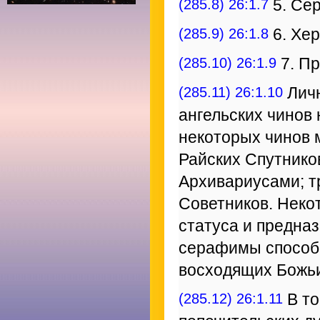
(285.8) 26:1.7
5. Се
(285.9) 26:1.8
6. Хе
(285.10) 26:1.9
7. П
(285.11) 26:1.10
Личн
ангельских чинов
некоторых чинов 
Райских Спутнико
Архивариусами; т
Советников. Неко
статуса и предна
серафимы способн
восходящих Божь
(285.12) 26:1.11
В то