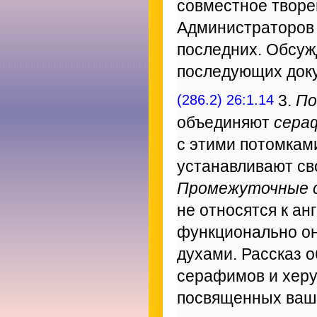
совместное творе
Администраторов 
последних. Обсуж
последующих доку
(286.2) 26:1.14
3.
По
объединяют
сера
с этими потомкам
устанавливают св
Промежуточные 
не относятся к ан
функционально он
духами. Рассказ о
серафимов и херу
посвященных ваше