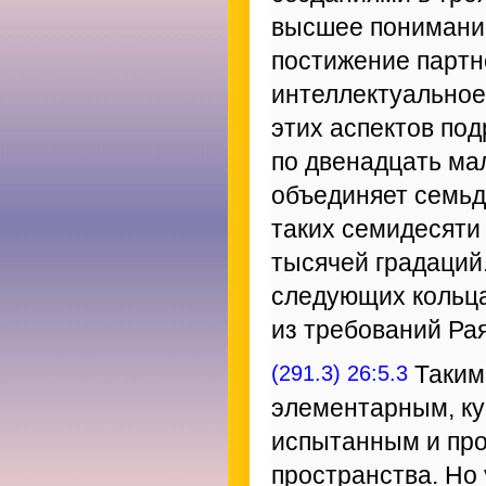
высшее понимание
постижение партн
интеллектуальное
этих аспектов по
по двенадцать ма
объединяет семьд
таких семидесяти
тысячей градаций
следующих кольца
из требований Ра
(291.3) 26:5.3
Таким 
элементарным, ку
испытанным и пр
пространства. Но 