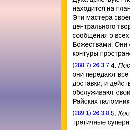
находится на пла
Эти мастера свое
центрального тво
сообщения о всех
Божествами. Они 
контуры простран
(288.7) 26:3.7
4.
Пос
они передают все
доставки, и дейст
обслуживают свои
Райских паломник
(289.1) 26:3.8
5.
Коо
третичные суперн