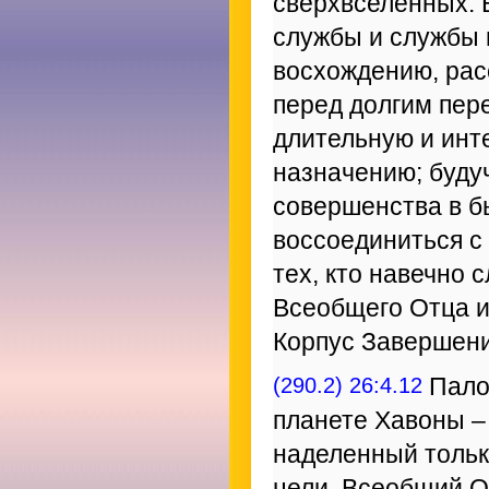
сверхвселенных.
службы и службы 
восхождению, рас
перед долгим пер
длительную и инт
назначению; буду
совершенства в б
воссоединиться с
тех, кто навечно 
Всеобщего Отца и
Корпус Завершени
(290.2) 26:4.12
Пало
планете Хавоны –
наделенный толь
цели. Всеобщий О