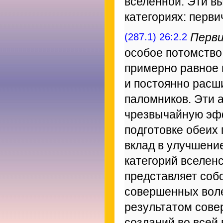
вселенной. Эти в
категориях: перви
(287.1) 26:2.2
Перв
особое потомство
примерно равное 
и постоянно рас
паломников. Эти 
чрезвычайную эфф
подготовке обеих 
вклад в улучшени
категорий вселенс
представляет соб
совершенных воле
результатом сове
созданий во всей