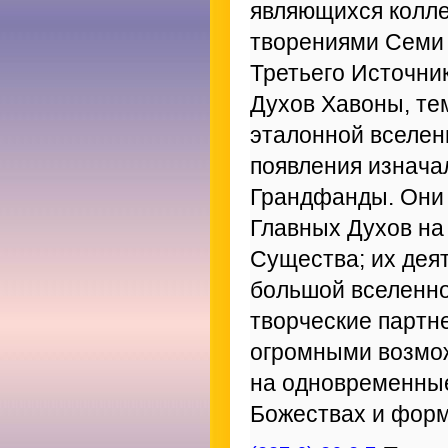
являющихся колле
творениями Семи 
Третьего Источни
Духов Хавоны, те
эталонной вселен
появления изначал
Грандфанды. Они
Главных Духов н
Существа; их дея
большой вселенно
творческие партн
огромными возмо
на одновременные
Божествах и фор