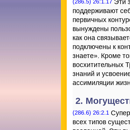
(286.5) 26:1.17
Эти 
поддерживают се
первичных контур
вынуждены пользов
как она связывает
подключены к конт
знаете». Кроме т
восхитительных Т
знаний и усвоени
ассимиляции жизн
2. Могущес
(286.6) 26:2.1
Супер
всех типов сущес