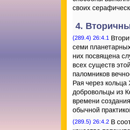
своих серафическ
4. Вторичн
(289.4) 26:4.1
Втори
семи планетарных
них посвящена сл
всех существ этой
паломников вечно
Рая через кольца
добровольцы из К
времени создания
обычной практико
(289.5) 26:4.2
В соо