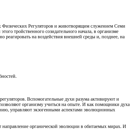
ых Физических Регуляторов и животворящим служением Семи
этого тройственного созидательного начала, в организме
 реагировать на воздействия внешней среды и, позднее, на
бностей.
 регуляторов. Вспомогательные духи разума активируют и
 позволяют организму учиться на опыте. И как помощники духа
рению, управляют экзогенными аспектами эволюционных
т направление органической эволюции в обитаемых мирах. И