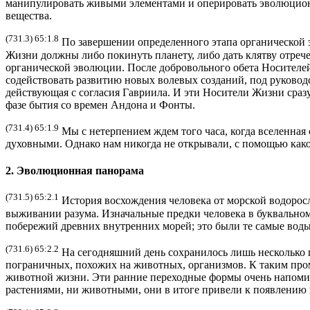
манипулировать живыми элементами и оперировать эволюцион
вещества.
(731.3) 65:1.8
По завершении определенного этапа органической 
Жизни должны либо покинуть планету, либо дать клятву отрече
органической эволюции. После добровольного обета Носителей
содействовать развитию новых волевых созданий, под руковод
действующая с согласия Гавриила. И эти Носители Жизни сразу
фазе бытия со времен Андона и Фонты.
(731.4) 65:1.9
Мы с нетерпением ждем того часа, когда вселенная 
духовными. Однако нам никогда не открывали, с помощью како
2. Эволюционная панорама
(731.5) 65:2.1
История восхождения человека от морской водоросл
выживании разума. Изначальные предки человека в буквальном
побережий древних внутренних морей; это были те самые вод
(731.6) 65:2.2
На сегодняшний день сохранилось лишь несколько 
пограничных, похожих на животных, организмов. К таким про
животной жизни. Эти ранние переходные формы очень напомин
растениями, ни животными, они в итоге привели к появлени