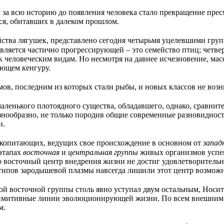
а всю историю до появления человека стало превращение прес
я, обитавших в далеком прошлом.
тва лягушек, представлено сегодня четырьмя уцелевшими групп
вляется частично прогрессирующей – это семейство птиц; четве
 человеческим видам. Но несмотря на давнее исчезновение, ма
ающем кенгуру.
ов, последним из которых стали рыбы, и новых классов не воз
ленького плотоядного существа, обладавшего, однако, сравнит
ообразно, не только породив общие современные разновидности
и.
екопитающих, ведущих свое происхождение в основном от
запад
этапах
восточная
и
центральная группы
живых организмов успеш
о восточный центр внедрения жизни не достиг удовлетворитель
ипов зародышевой плазмы навсегда лишили этот центр возможн
той восточной группы столь явно уступал двум остальным, Носи
 примитивные линии эволюционирующей жизни. По всем внешним
м.