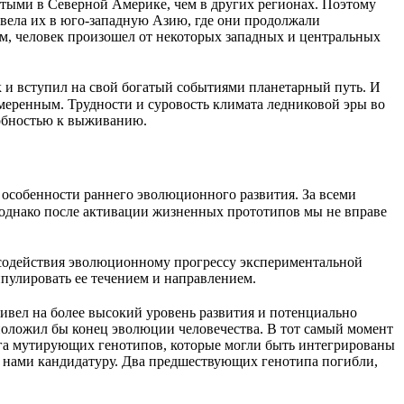
тыми в Северной Америке, чем в других регионах. Поэтому
ивела их в юго-западную Азию, где они продолжали
м, человек произошел от некоторых западных и центральных
к и вступил на свой богатый событиями планетарный путь. И
амеренным. Трудности и суровость климата ледниковой эры во
собностью к выживанию.
особенности раннего эволюционного развития. За всеми
однако после активации жизненных прототипов мы не вправе
я содействия эволюционному прогрессу экспериментальной
пулировать ее течением и направлением.
ивел на более высокий уровень развития и потенциально
й положил бы конец эволюции человечества. В тот самый момент
уга мутирующих генотипов, которые могли быть интегрированы
ю нами кандидатуру. Два предшествующих генотипа погибли,