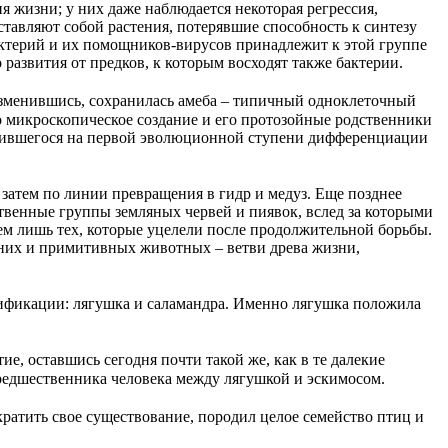
 жизни; у них даже наблюдается некоторая регрессия,
тавляют собой растения, потерявшие способность к синтезу
актерий и их помощников-вирусов принадлежит к этой группе
азвития от предков, к которым восходят также бактерии.
изменившись, сохранилась амеба – типичный одноклеточный
то микроскопическое создание и его протозойные родственники
ранившегося на первой эволюционной ступени дифференциации
затем по линии превращения в гидр и медуз. Еще позднее
ственные группы земляных червей и пиявок, вслед за которыми
м лишь тех, которые уцелели после продолжительной борьбы.
них и примитивных животных – ветви древа жизни,
ификации: лягушка и саламандра. Именно лягушка положила
е, оставшись сегодня почти такой же, как в те далекие
редшественника человека между лягушкой и эскимосом.
атить свое существование, породил целое семейство птиц и