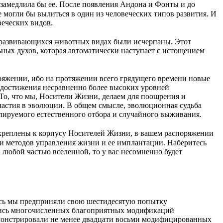
 замедлила бы ее. После появления Андона и Фонты и до
могли бы вылиться в один из человеческих типов развития. И
еческих видов.
в развивающихся животных видах были исчерпаны. Этот
ных духов, которая автоматически наступает с истощением
оряжении, ибо на протяжении всего грядущего времени новые
и достижения несравненно более высоких уровней
То, что мы, Носители Жизни, делаем для поощрения и
участия в эволюции. В общем смысле, эволюционная судьба
олируемого естественного отбора и случайного выживания.
икреплены к корпусу Носителей Жизни, в вашем распоряжении
и методов управления жизни и ее имплантации. Наберитесь
 любой частью вселенной, то у вас несомненно будет
десь мы предприняли свою шестидесятую попытку
ились многочисленных благоприятных модификаций
емонстрировали не менее двадцати восьми модифицированных