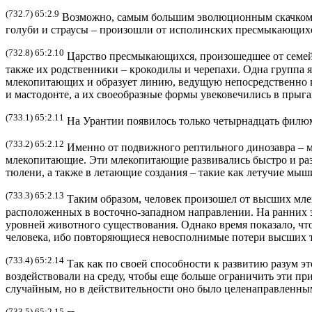
(732.7) 65:2.9
Возможно, самым большим эволюционным скачком з
голуби и страусы – произошли от исполинских пресмыкающихс
(732.8) 65:2.10
Царство пресмыкающихся, произошедшее от семейс
также их родственники – крокодилы и черепахи. Одна группа я
млекопитающих и образует линию, ведущую непосредственно к
и мастодонте, а их своеобразные формы увековечились в прыг
(733.1) 65:2.11
На Урантии появилось только четырнадцать филюм
(733.2) 65:2.12
Именно от подвижного рептильного динозавра – ма
млекопитающие. Эти млекопитающие развивались быстро и разн
тюлени, а также в летающие создания – такие как летучие мыш
(733.3) 65:2.13
Таким образом, человек произошел от высших мл
расположенных в восточно-западном направлении. На ранних 
уровней животного существования. Однако время показало, чт
человека, ибо повторяющиеся невосполнимые потери высших т
(733.4) 65:2.14
Так как по своей способности к развитию разум э
воздействовали на среду, чтобы еще больше ограничить эти
случайным, но в действительности оно было целенаправленны
(733.5) 65:2.15