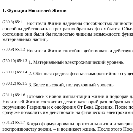
1. Функции Носителей Жизни
(730.8) 65:1.1
Носители Жизни наделены способностью личностно
способны действовать в трех разнообразных фазах бытия. Обы
состоянии они были бы полностью лишены возможности функци
материальных частиц.
(730.9) 65:1.2
Носители Жизни способны действовать и действуют
(730.10) 65:1.3
1. Материальный электрохимический уровень.
(730.11) 65:1.4
2. Обычная средняя фаза квазиморонтийного суще
(730.12) 65:1.5
3. Более высокий, полудуховный уровень.
(731.1) 65:1.6
Готовясь к новой имплантации жизни и подобрав д
Носителей Жизни состоит из десяти категорий разнообразных л
поручению Гавриила и с одобрения От Века Древних. После п
сразу же позволить им действовать на физических электрохими
(731.2) 65:1.7
Когда сформулированы прототипы жизни и завершен
воспроизводству жизни, – и возникает жизнь. После этого Но