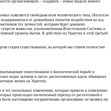
сти организовывать – создавать – новые модели живого
мах появляется свободная воля человеческого типа, Носители
е воздерживаться от дальнейших попыток воздействия на ход
оветников тех личностей, которым будет доверено
ти существ комиссия, уполномоченная Властелином Системы и
уховный уровень бытия. Я действую на Урантии в этой третьей
ертая стадия существования, на которой мы станем полностью
ахватывающее повествование о биологической борьбе и
теплых водах заливов и лагун, расположенных вдоль обширных
антации жизни на Урантии.
х в тех эпохальных изменениях, которые привели к появлению
которых происходил
постепенный
переход от растительной к
и были настоящими пограничными организмами: не являясь ни