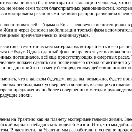
томства не могла бы предотвратить эволюцию человека, хотя и
 не менее семи тысяч благоприятных разновидностей, которые 
ассимилированы различными ветвями распространявшихся челов
вершенствователей – Адама и Евы – человеческие потенциалы 
м Жизни через феномен мобилизации третьей фазы вспомогатель
тенциалы предчеловеческих индивидуумов.
звития с тем этническим материалом, который есть в его расп
ться не будут. Однако данный факт не препятствует возможност
онных потенциалов, всё еще присутствующих в смертных расах. 
человек должен сделать сам после нашего отхода от активного 
о или поздно прийти на смену беспорядочному действию неконтр
етить, что в далеком будущем, когда вы, возможно, будете пр
я любых необходимых усовершенствований, касающихся планов 
 созрели предложения по более совершенным методам руководства
грядущие эпохи.
авлены на Урантию как на планету экспериментальной жизни. З
ийский вариант небадонских моделей жизни. И то, что мы доб
том. В частности, на Урантии мы разработали и успешно прод