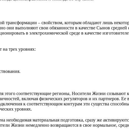
й трансформации – свойством, которым обладают лишь некотор
чно они выполняют свои обязанности в качестве Сынов средней 
онировать в электрохимической среде в качестве изготовителе
 на трех уровнях:
ствования.
ля этого соответствующие регионы, Носители Жизни созывают 
ичностей, включая физических регуляторов и их партнеров. Ее в
одключения к соответствующим контурам эти существа способн
ческих уровнях.
а необходимая материальная подготовка, сразу же активируют
сители Жизни немедленно возвращаются в свое нормальное, сред