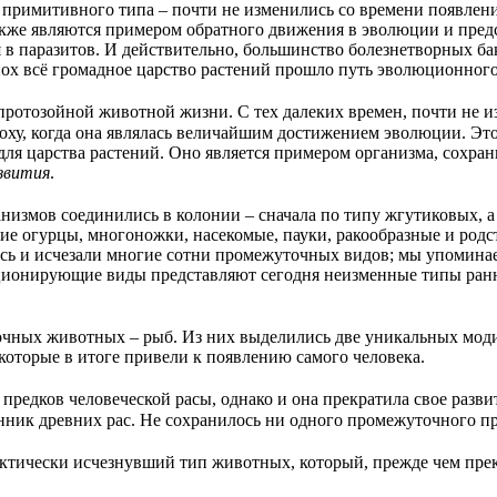
примитивного типа – почти не изменились со времени появления
кже являются примером обратного движения в эволюции и предс
 в паразитов. И действительно, большинство болезнетворных б
х всё громадное царство растений прошло путь эволюционного р
протозойной животной жизни. С тех далеких времен, почти не 
эпоху, когда она являлась величайшим достижением эволюции. Э
и для царства растений. Оно является примером организма, сох
звития
.
змов соединились в колонии – сначала по типу жгутиковых, а 
кие огурцы, многоножки, насекомые, пауки, ракообразные и род
сь и исчезали многие сотни промежуточных видов; мы упоминае
ционирующие виды представляют сегодня неизменные типы ран
очных животных – рыб. Из них выделились две уникальных мод
оторые в итоге привели к появлению самого человека.
едков человеческой расы, однако и она прекратила свое развити
ник древних рас. Не сохранилось ни одного промежуточного п
тически исчезнувший тип животных, который, прежде чем прекр