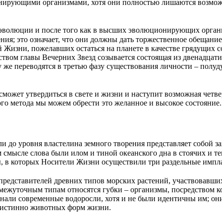
ирующими организмами, хотя они полностью лишаются возможно
эволюции и после того как в высших эволюционирующих организ
ния; это означает, что они должны дать торжественное обещани
 Жизни, пожелавших остаться на планете в качестве грядущих с
ством главы Вечерних Звезд созывается состоящая из двенадца
 же переводятся в третью фазу существования личности – полуд
сможет утвердиться в свете и жизни и наступит возможная четв
го метода мы можем обрести это желанное и высокое состояние.
и до уровня властелина земного творения представляет собой з
 смысле слова были илом и тиной океанского дна в стоячих и 
ы, в которых Носители Жизни осуществили три раздельные импл
представителей древних типов морских растений, участвовавши
межуточным типам относятся губки – организмы, посредством 
али современные водоросли, хотя и не были идентичны им; он
ю истинно животных форм жизни.