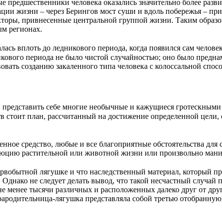
е предшественники человека оказались значительно более разви
ции жизни – через Берингов мост суши и вдоль побережья – пр
кторы, привнесенные центральной группой жизни. Таким образо
ым регионах.
лась вплоть до ледникового периода, когда появился сам челове
никового периода не было чистой случайностью; оно было предн
вовать созданию закаленного типа человека с колоссальной спо
 представить себе многие необычные и кажущиеся гротескными 
стоит план, рассчитанный на достижение определенной цели, 
енное средство, любые и все благоприятные обстоятельства дл
олюцию растительной или животной жизни или произвольно мани
ервобытной лягушке и что наследственный материал, который пр
и. Однако не следует делать вывод, что такой несчастный случа
не менее тысячи различных и расположенных далеко друг от др
прародительница-лягушка представляла собой третью отобранну