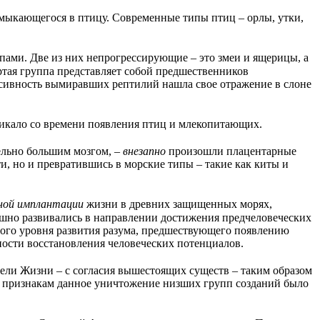
мыкающегося в птицу. Современные типы птиц – орлы, утки,
ами. Две из них непрогрессирующие – это змеи и ящерицы, а
ртая группа представляет собой предшественников
ссивность вымиравших рептилий нашла свое отражение в слоне
никало со времени появления птиц и млекопитающих.
ельно большим мозгом, –
внезапно
произошли плацентарные
, но и превратившись в морские типы – такие как киты и
ной имплантации
жизни в древних защищенных морях,
но развивались в направлении достижения предчеловеческих
ного уровня развития разума, предшествующего появлению
ости восстановления человеческих потенциалов.
тели Жизни – с согласия вышестоящих существ – таким образом
 признакам данное уничтожение низших групп созданий было