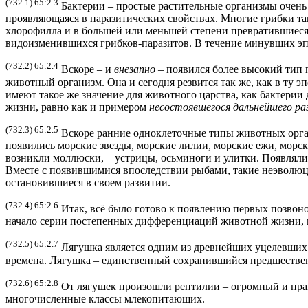
(732.1) 65:2.3
Бактерии – простые растительные организмы очень 
проявляющаяся в паразитических свойствах. Многие грибки та
хлорофилла и в большей или меньшей степени превратившиеся
видоизменившихся грибков-паразитов. В течение минувших эпо
(732.2) 65:2.4
Вскоре – и
внезапно
– появился более высокий тип 
животный организм. Она и сегодня резвится так же, как в ту 
имеют такое же значение для животного царства, как бактери
жизни, равно как и примером
несостоявшегося дальнейшего ра
(732.3) 65:2.5
Вскоре ранние одноклеточные типы животных органи
появились морские звезды, морские лилии, морские ежи, морс
возникли моллюски, – устрицы, осьминоги и улитки. Появляли
Вместе с появившимися впоследствии рыбами, такие неэволю
остановившиеся в своем развитии.
(732.4) 65:2.6
Итак, всё было готово к появлению первых позвон
начало серии постепенных дифференциаций животной жизни, к
(732.5) 65:2.7
Лягушка является одним из древнейших уцелевших пр
времена. Лягушка – единственный сохранившийся предшествен
(732.6) 65:2.8
От лягушек произошли рептилии – огромный и прак
многочисленные классы млекопитающих.