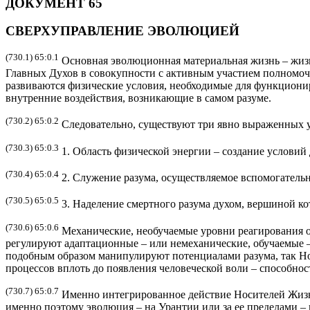
ДОКУМЕНТ 65
СВЕРХУПРАВЛЕНИЕ ЭВОЛЮЦИЕЙ
(730.1) 65:0.1
Основная эволюционная материальная жизнь – жиз
Главных Духов в совокупности с активным участием полномочн
развиваются физические условия, необходимые для функционир
внутренние воздействия, возникающие в самом разуме.
(730.2) 65:0.2
Следовательно, существуют три явно выраженных у
(730.3) 65:0.3
1. Область физической энергии – создание условий 
(730.4) 65:0.4
2. Служение разума, осуществляемое вспомогательн
(730.5) 65:0.5
3. Наделение смертного разума духом, вершиной к
(730.6) 65:0.6
Механические, необучаемые уровни реагирования ор
регулируют адаптационные – или немеханические, обучаемые –
подобным образом манипулируют потенциалами разума, так Н
процессов вплоть до появления человеческой воли – способнос
(730.7) 65:0.7
Именно интегрированное действие Носителей Жизни
именно поэтому эволюция – на Урантии или за ее пределами – 