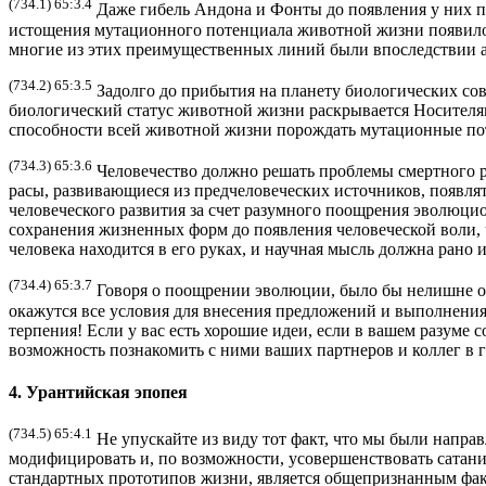
(734.1) 65:3.4
Даже гибель Андона и Фонты до появления у них по
истощения мутационного потенциала животной жизни появилось
многие из этих преимущественных линий были впоследствии 
(734.2) 65:3.5
Задолго до прибытия на планету биологических со
биологический статус животной жизни раскрывается Носителя
способности всей животной жизни порождать мутационные по
(734.3) 65:3.6
Человечество должно решать проблемы смертного ра
расы, развивающиеся из предчеловеческих источников, появля
человеческого развития за счет разумного поощрения эволюци
сохранения жизненных форм до появления человеческой воли, 
человека находится в его руках, и научная мысль должна ран
(734.4) 65:3.7
Говоря о поощрении эволюции, было бы нелишне отм
окажутся все условия для внесения предложений и выполнени
терпения! Если у вас есть хорошие идеи, если в вашем разуме
возможность познакомить с ними ваших партнеров и коллег в 
4. Урантийская эпопея
(734.5) 65:4.1
Не упускайте из виду тот факт, что мы были напр
модифицировать и, по возможности, усовершенствовать сатан
стандартных прототипов жизни, является общепризнанным фак