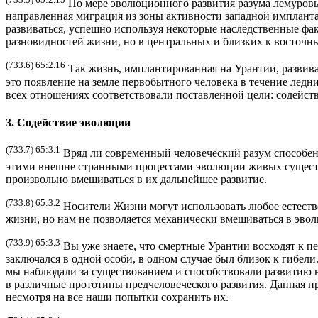
По мере эволюционного развития разума лемуровы
направленная миграция из зоны активности западной импланта
развиваться, успешно используя некоторые наследственные фа
разновидностей жизни, но в центральных и близких к восточн
(733.6) 65:2.16
Так жизнь, имплантированная на Урантии, развива
это появление на земле первобытного человека в течение лед
всех отношениях соответствовали поставленной цели: содейст
3. Содействие эволюции
(733.7) 65:3.1
Вряд ли современный человеческий разум способен
этими внешне странными процессами эволюции живых существ 
произвольно вмешиваться в их дальнейшее развитие.
(733.8) 65:3.2
Носители Жизни могут использовать любое естеств
жизни, но нам не позволяется механически вмешиваться в эв
(733.9) 65:3.3
Вы уже знаете, что смертные Урантии восходят к п
заключался в одной особи, в одном случае был близок к гибел
мы наблюдали за существованием и способствовали развитию 
в различные прототипы предчеловеческого развития. Данная 
несмотря на все наши попытки сохранить их.