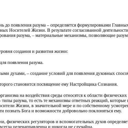
нь до появления разума – определяется формулировками Главн
ых Носителей Жизни. В результате согласованной деятельности 
ования разума, – материальные механизмы, позволяющие разумно
ровня создания и развития жизни:
для появления разума.
ыми духами, – создание условий для появления духовных спосо
оторого становится посвящение ему Настройщика Сознания.
ганизма на воздействия среды относятся к области физических
 типы разума, то есть те механизмы ответных реакций, которые
осители Жизни, в значительной мере и по собственному усмот
ти познать Бога и возможности добровольно поклоняться ему.
, физических регуляторов и вспомогательных духов определяе
всегда целенаправленна и никогда не случайна.