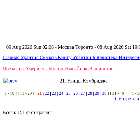
09 Aug 2026 Sun 02:08 - Москва
Торонто - 08 Aug 2026 Sat 1
Главная
Урантия
Скачать Книгу Урантии
Библиотека Интерес
Поездка в Америку - Бостон-Нью-Йорк-Вашингтон
21. Улицы Кэмбриджа
[ 1 - 10 ]
[ 11 - 20 ]
[
21
|
22
|
23
|
24
|
25
|
26
|
27
|
28
|
29
|
30
]
[ 31 - 40 ]
[ 41 - 5
Смотреть в
Всего: 151 фотография