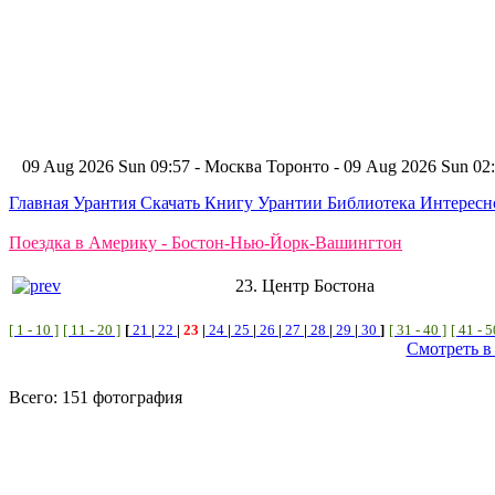
09 Aug 2026 Sun 09:57 - Москва
Торонто - 09 Aug 2026 Sun 0
Главная
Урантия
Скачать Книгу Урантии
Библиотека Интерес
Поездка в Америку - Бостон-Нью-Йорк-Вашингтон
23. Центр Бостона
[ 1 - 10 ]
[ 11 - 20 ]
[
21
|
22
|
23
|
24
|
25
|
26
|
27
|
28
|
29
|
30
]
[ 31 - 40 ]
[ 41 - 5
Смотреть в
Всего: 151 фотография