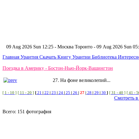
09 Aug 2026 Sun 12:25 - Москва
Торонто - 09 Aug 2026 Sun 0
Главная
Урантия
Скачать Книгу Урантии
Библиотека Интерес
Поездка в Америку - Бостон-Нью-Йорк-Вашингтон
27. На фоне великолепий...
[ 1 - 10 ]
[ 11 - 20 ]
[
21
|
22
|
23
|
24
|
25
|
26
|
27
|
28
|
29
|
30
]
[ 31 - 40 ]
[ 41 - 5
Смотреть в
Всего: 151 фотография