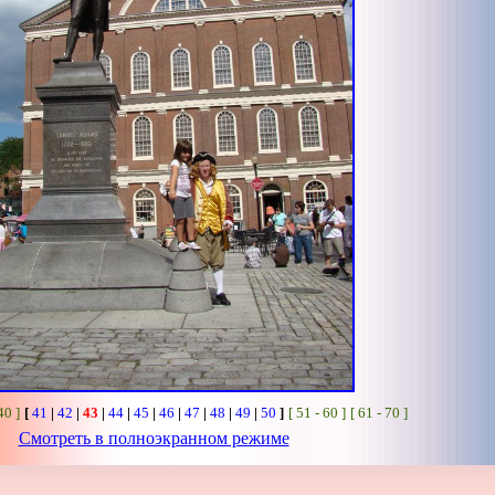
40 ]
[
41
|
42
|
43
|
44
|
45
|
46
|
47
|
48
|
49
|
50
]
[ 51 - 60 ]
[ 61 - 70 ]
Смотреть в полноэкранном режиме