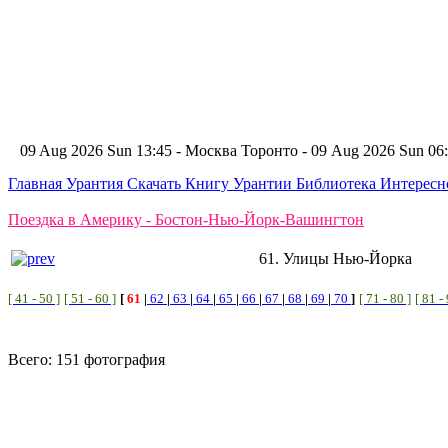
09 Aug 2026 Sun 13:45 - Москва
Торонто - 09 Aug 2026 Sun 0
Главная
Урантия
Скачать Книгу Урантии
Библиотека Интерес
Поездка в Америку - Бостон-Нью-Йорк-Вашингтон
61. Улицы Нью-Йорка
[ 41 - 50 ]
[ 51 - 60 ]
[
61
|
62
|
63
|
64
|
65
|
66
|
67
|
68
|
69
|
70
]
[ 71 - 80 ]
[ 81 -
Всего: 151 фотография