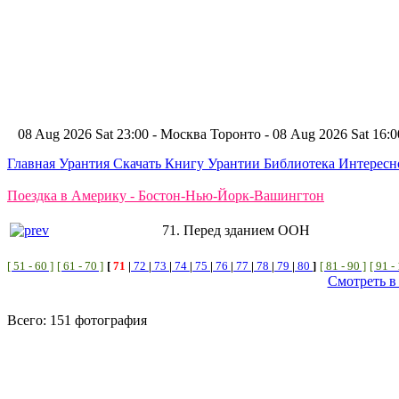
08 Aug 2026 Sat 23:00 - Москва
Торонто - 08 Aug 2026 Sat 16
Главная
Урантия
Скачать Книгу Урантии
Библиотека Интерес
Поездка в Америку - Бостон-Нью-Йорк-Вашингтон
71. Перед зданием ООН
[ 51 - 60 ]
[ 61 - 70 ]
[
71
|
72
|
73
|
74
|
75
|
76
|
77
|
78
|
79
|
80
]
[ 81 - 90 ]
[ 91 -
Смотреть в
Всего: 151 фотография